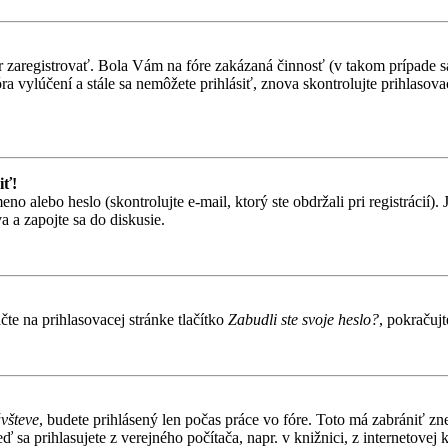
ôr zaregistrovať. Bola Vám na fóre zakázaná činnosť (v takom prípade sa
 fóra vylúčení a stále sa nemôžete prihlásiť, znova skontrolujte prihlaso
iť!
alebo heslo (skontrolujte e-mail, ktorý ste obdržali pri registrácií). Je
 a zapojte sa do diskusie.
te na prihlasovacej stránke tlačítko
Zabudli ste svoje heslo?
, pokračuj
ávšteve
, budete prihlásený len počas práce vo fóre. Toto má zabrániť zn
 sa prihlasujete z verejného počítača, napr. v knižnici, z internetovej k