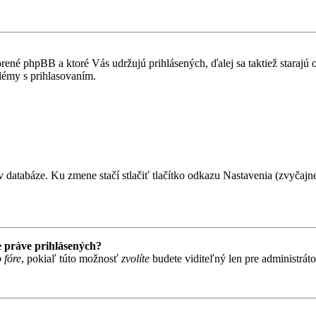
rené phpBB a ktoré Vás udržujú prihlásených, ďalej sa taktiež starajú
lémy s prihlasovaním.
 databáze. Ku zmene stačí stlačiť tlačítko odkazu Nastavenia (zvyčajne 
 práve prihlásených?
 fóre
, pokiaľ túto možnosť
zvolíte
budete viditeľný len pre administráto