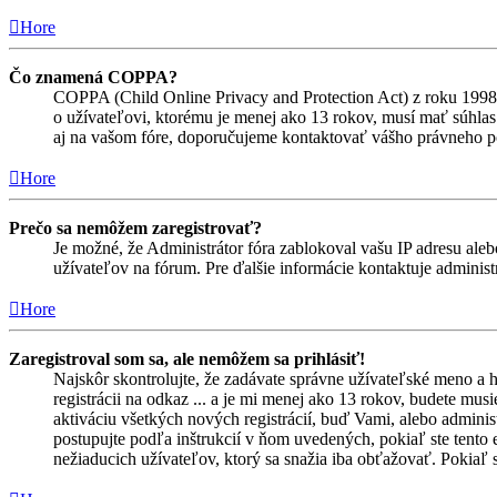
Hore
Čo znamená COPPA?
COPPA (Child Online Privacy and Protection Act) z roku 1998 
o užívateľovi, ktorému je menej ako 13 rokov, musí mať súhlas ro
aj na vašom fóre, doporučujeme kontaktovať vášho právneho
Hore
Prečo sa nemôžem zaregistrovať?
Je možné, že Administrátor fóra zablokoval vašu IP adresu alebo
užívateľov na fórum. Pre ďalšie informácie kontaktuje administr
Hore
Zaregistroval som sa, ale nemôžem sa prihlásiť!
Najskôr skontrolujte, že zadávate správne užívateľské meno a 
registrácii na odkaz ... a je mi menej ako 13 rokov, budete mus
aktiváciu všetkých nových registrácií, buď Vami, alebo adminis
postupujte podľa inštrukcií v ňom uvedených, pokiaľ ste tento e
nežiaducich užívateľov, ktorý sa snažia iba obťažovať. Pokiaľ si s