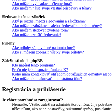
Ako môžem vyhľadávať členov fóra?
Ako môžem nájsť svoje vlastné príspevky a témy?
Sledovanie tém a záložiek
Aký je rozdiel medzi sledovaním a záložkami?
Ako môžem záložkovať alebo sledovať konkrétne témy?
Ako môžem sledovať zvolené fóra?
Ako môžem zrušiť sledovanie?
Prílohy
Aké prílohy sú povolené na tomto fóre?
Ako si môžem zobraziť všetky svoje prílohy?
Záležitosti okolo phpBB
Kto napísal tento program?
Prečo nie je k dispozícii funkcia X?
Koho mám kontaktovať ohľadom obťažujúcich e-mailov alebo p
Ako môžem kontaktovať aministrátora fóra?
Registrácia a prihlásenie
Je vôbec potrebné sa zaregistrovať?
Nemusíte. Všetko záleží na administrátorovi fóra, či je potr
užívateľom, ako napr. postavičky, súkromné správy, posielanie 