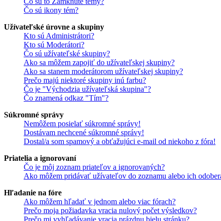
Čo sú to Zamknuté témy?
Čo sú ikony tém?
Užívateľské úrovne a skupiny
Kto sú Administrátori?
Kto sú Moderátori?
Čo sú užívateľské skupiny?
Ako sa môžem zapojiť do užívateľskej skupiny?
Ako sa stanem moderátorom užívateľskej skupiny?
Prečo majú niektoré skupiny inú farbu?
Čo je "Východzia užívateľská skupina"?
Čo znamená odkaz "Tím"?
Súkromné správy
Nemôžem posielať súkromné správy!
Dostávam nechcené súkromné správy!
Dostal/a som spamový a obťažujúci e-mail od niekoho z fóra!
Priatelia a ignorovaní
Čo je môj zoznam priateľov a ignorovaných?
Ako môžem pridávať užívateľov do zoznamu alebo ich odober
Hľadanie na fóre
Ako môžem hľadať v jednom alebo viac fórach?
Prečo moja požiadavka vracia nulový počet výsledkov?
Prečo mi vyhľadávanie vracia prázdnu bielu stránku?