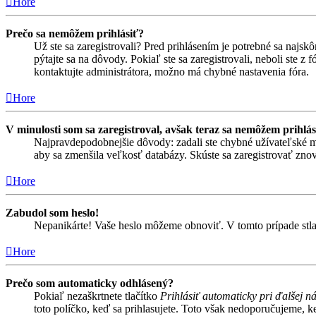
Hore
Prečo sa nemôžem prihlásiť?
Už ste sa zaregistrovali? Pred prihlásením je potrebné sa najsk
pýtajte sa na dôvody. Pokiaľ ste sa zaregistrovali, neboli ste z
kontaktujte administrátora, možno má chybné nastavenia fóra.
Hore
V minulosti som sa zaregistroval, avšak teraz sa nemôžem prihlás
Najpravdepodobnejšie dôvody: zadali ste chybné užívateľské meno 
aby sa zmenšila veľkosť databázy. Skúste sa zaregistrovať znova
Hore
Zabudol som heslo!
Nepanikárte! Vaše heslo môžeme obnoviť. V tomto prípade stlač
Hore
Prečo som automaticky odhlásený?
Pokiaľ nezaškrtnete tlačítko
Prihlásiť automaticky pri ďalšej n
toto políčko, keď sa prihlasujete. Toto však nedoporučujeme, keď