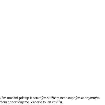
rácia Vám umožní prístup k ostatným službám nedostupným anonymným
ráciu doporučujeme. Zaberie to len chvíľu.