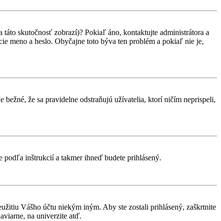
 táto skutočnosť zobrazí)? Pokiaľ áno, kontaktujte administrátora a
vacie meno a heslo. Obyčajne toto býva ten problém a pokiaľ nie je,
 bežné, že sa pravidelne odstraňujú užívatelia, ktorí ničím neprispeli,
te podľa inštrukcií a takmer ihneď budete prihlásený.
eužitiu Vášho účtu niekým iným. Aby ste zostali prihlásený, zaškrtnite
aviarne, na univerzite atď.