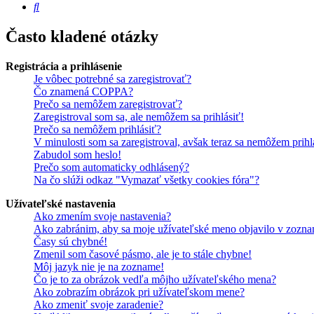
Hľadať
Často kladené otázky
Registrácia a prihlásenie
Je vôbec potrebné sa zaregistrovať?
Čo znamená COPPA?
Prečo sa nemôžem zaregistrovať?
Zaregistroval som sa, ale nemôžem sa prihlásiť!
Prečo sa nemôžem prihlásiť?
V minulosti som sa zaregistroval, avšak teraz sa nemôžem prihl
Zabudol som heslo!
Prečo som automaticky odhlásený?
Na čo slúži odkaz "Vymazať všetky cookies fóra"?
Užívateľské nastavenia
Ako zmením svoje nastavenia?
Ako zabránim, aby sa moje užívateľské meno objavilo v zozna
Časy sú chybné!
Zmenil som časové pásmo, ale je to stále chybne!
Môj jazyk nie je na zozname!
Čo je to za obrázok vedľa môjho užívateľského mena?
Ako zobrazím obrázok pri užívateľskom mene?
Ako zmeniť svoje zaradenie?