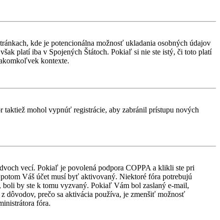
stránkach, kde je potencionálna možnosť ukladania osobných údajov
k platí iba v Spojených Štátoch. Pokiaľ si nie ste istý, či toto platí
 akomkoľvek kontexte.
or taktiež mohol vypnúť registrácie, aby zabránil prístupu nových
 dvoch vecí. Pokiaľ je povolená podpora COPPA a klikli ste pri
d, potom Váš účet musí byť aktivovaný. Niektoré fóra potrebujú
i, boli by ste k tomu vyzvaný. Pokiaľ Vám bol zaslaný e-mail,
ým z dôvodov, prečo sa aktivácia používa, je zmenšiť možnosť
ministrátora fóra.