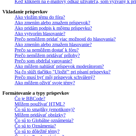
Keď kliknem na e-mailový odkaz užívateľa, som vyzvaný k pri
Vkladanie príspevkov
Ako vložím tému do fóra?
Ako zmením alebo zmažem príspevok?
Ako pridám podpis k môjmu príspevku?
Ako vytvorím hlasovanie?
Prečo nemôžem pridať viac možností do hlasovania?
Ako zmením alebo zmažem hlasovanie?
Prečo sa nemôžem dostať k fóru?
Prečo nemôžem pridávať prílohy?
Prečo som obdržal varovanie?
Ako môžem nahlásiť príspevok moderátorom?
Na čo slúži tlačítko "Uložiť" pri písaní príspevku?
Prečo musí byť môj príspevok schválený?
Ako môžem oživiť svoje témy?
Formátovanie a typy príspevkov
Čo je BBCode?
Môžem používať HTML?
Čo sú to smajlíky (emotikony)?
Môžem pridávať obrázky?
Čo sú to Globálne oznámenia?
Čo sú to Oznámenia?
Čo sú to dôležité témy?