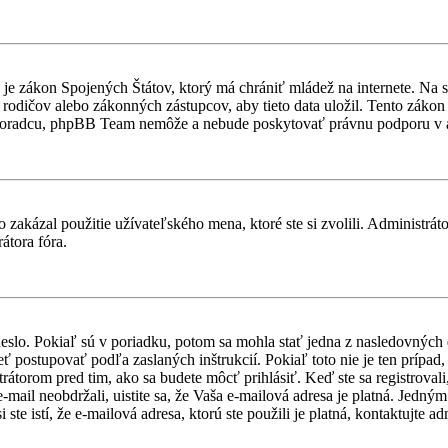
je zákon Spojených Štátov, ktorý má chrániť mládež na internete. Na 
dičov alebo zákonných zástupcov, aby tieto data uložil. Tento zákon vša
 poradcu, phpBB Team nemôže a nebude poskytovať právnu podporu v
 zakázal použitie užívateľského mena, ktoré ste si zvolili. Administrát
átora fóra.
heslo. Pokiaľ sú v poriadku, potom sa mohla stať jedna z nasledovných
ieť postupovať podľa zaslaných inštrukcií. Pokiaľ toto nie je ten prípa
trátorom pred tim, ako sa budete môcť prihlásiť. Keď ste sa registroval
-mail neobdržali, uistite sa, že Vaša e-mailová adresa je platná. Jedn
te istí, že e-mailová adresa, ktorú ste použili je platná, kontaktujte ad