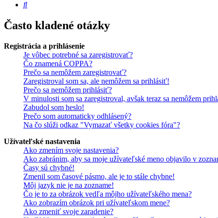
Hľadať
Často kladené otázky
Registrácia a prihlásenie
Je vôbec potrebné sa zaregistrovať?
Čo znamená COPPA?
Prečo sa nemôžem zaregistrovať?
Zaregistroval som sa, ale nemôžem sa prihlásiť!
Prečo sa nemôžem prihlásiť?
V minulosti som sa zaregistroval, avšak teraz sa nemôžem prihl
Zabudol som heslo!
Prečo som automaticky odhlásený?
Na čo slúži odkaz "Vymazať všetky cookies fóra"?
Užívateľské nastavenia
Ako zmením svoje nastavenia?
Ako zabránim, aby sa moje užívateľské meno objavilo v zozna
Časy sú chybné!
Zmenil som časové pásmo, ale je to stále chybne!
Môj jazyk nie je na zozname!
Čo je to za obrázok vedľa môjho užívateľského mena?
Ako zobrazím obrázok pri užívateľskom mene?
Ako zmeniť svoje zaradenie?