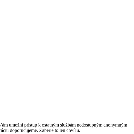
rácia Vám umožní prístup k ostatným službám nedostupným anonymným
ráciu doporučujeme. Zaberie to len chvíľu.