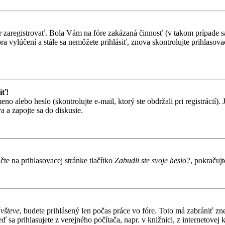
ôr zaregistrovať. Bola Vám na fóre zakázaná činnosť (v takom prípade sa
 fóra vylúčení a stále sa nemôžete prihlásiť, znova skontrolujte prihlaso
iť!
alebo heslo (skontrolujte e-mail, ktorý ste obdržali pri registrácií). Je
 a zapojte sa do diskusie.
te na prihlasovacej stránke tlačítko
Zabudli ste svoje heslo?
, pokračuj
ávšteve
, budete prihlásený len počas práce vo fóre. Toto má zabrániť zn
 sa prihlasujete z verejného počítača, napr. v knižnici, z internetovej k