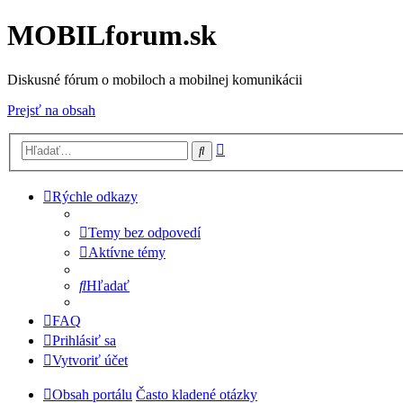
MOBILforum.sk
Diskusné fórum o mobiloch a mobilnej komunikácii
Prejsť na obsah
Rozšírené
Hľadať
vyhľadávanie
Rýchle odkazy
Temy bez odpovedí
Aktívne témy
Hľadať
FAQ
Prihlásiť sa
Vytvoriť účet
Obsah portálu
Často kladené otázky