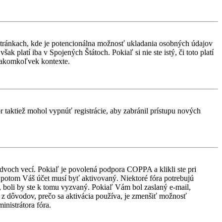
stránkach, kde je potencionálna možnosť ukladania osobných údajov
k platí iba v Spojených Štátoch. Pokiaľ si nie ste istý, či toto platí
 akomkoľvek kontexte.
or taktiež mohol vypnúť registrácie, aby zabránil prístupu nových
 dvoch vecí. Pokiaľ je povolená podpora COPPA a klikli ste pri
d, potom Váš účet musí byť aktivovaný. Niektoré fóra potrebujú
i, boli by ste k tomu vyzvaný. Pokiaľ Vám bol zaslaný e-mail,
ým z dôvodov, prečo sa aktivácia používa, je zmenšiť možnosť
ministrátora fóra.