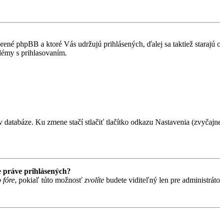
rené phpBB a ktoré Vás udržujú prihlásených, ďalej sa taktiež starajú
lémy s prihlasovaním.
 databáze. Ku zmene stačí stlačiť tlačítko odkazu Nastavenia (zvyčajne 
 práve prihlásených?
 fóre
, pokiaľ túto možnosť
zvolíte
budete viditeľný len pre administráto