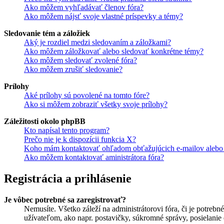
Ako môžem vyhľadávať členov fóra?
Ako môžem nájsť svoje vlastné príspevky a témy?
Sledovanie tém a záložiek
Aký je rozdiel medzi sledovaním a záložkami?
Ako môžem záložkovať alebo sledovať konkrétne témy?
Ako môžem sledovať zvolené fóra?
Ako môžem zrušiť sledovanie?
Prílohy
Aké prílohy sú povolené na tomto fóre?
Ako si môžem zobraziť všetky svoje prílohy?
Záležitosti okolo phpBB
Kto napísal tento program?
Prečo nie je k dispozícii funkcia X?
Koho mám kontaktovať ohľadom obťažujúcich e-mailov alebo p
Ako môžem kontaktovať aministrátora fóra?
Registrácia a prihlásenie
Je vôbec potrebné sa zaregistrovať?
Nemusíte. Všetko záleží na administrátorovi fóra, či je potr
užívateľom, ako napr. postavičky, súkromné správy, posielanie 