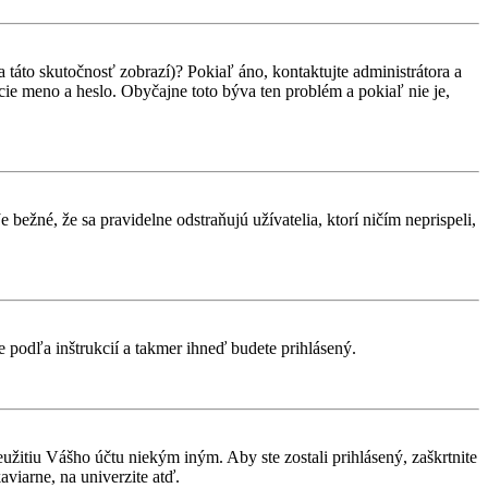
 táto skutočnosť zobrazí)? Pokiaľ áno, kontaktujte administrátora a
vacie meno a heslo. Obyčajne toto býva ten problém a pokiaľ nie je,
 bežné, že sa pravidelne odstraňujú užívatelia, ktorí ničím neprispeli,
te podľa inštrukcií a takmer ihneď budete prihlásený.
eužitiu Vášho účtu niekým iným. Aby ste zostali prihlásený, zaškrtnite
aviarne, na univerzite atď.