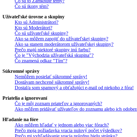
Čo sú to Zamknuté témy?
Čo sú ikony tém?
Užívateľské úrovne a skupiny
Kto sú Administrátori?
Kto sú Moderátori?
Čo sú užívateľské skupiny?
Ako sa môžem zapojiť do užívateľskej skupiny?
Ako sa stanem moderátorom užívateľskej skupiny?
Prečo majú niektoré skupiny inú farbu?
Čo je "Východzia užívateľská skupina"?
Čo znamená odkaz "Tím"?
Súkromné správy
Nemôžem posielať súkromné správy!
Dostávam nechcené súkromné správy!
Dostal/a som spamový a obťažujúci e-mail od niekoho z fóra!
Priatelia a ignorovaní
Čo je môj zoznam priateľov a ignorovaných?
Ako môžem pridávať užívateľov do zoznamu alebo ich odober
Hľadanie na fóre
Ako môžem hľadať v jednom alebo viac fórach?
Prečo moja požiadavka vracia nulový počet výsledkov?
Prečo mi vyhľadávanie vracia prázdnu bielu stránku?