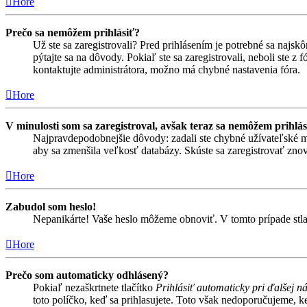
Hore
Prečo sa nemôžem prihlásiť?
Už ste sa zaregistrovali? Pred prihlásením je potrebné sa najsk
pýtajte sa na dôvody. Pokiaľ ste sa zaregistrovali, neboli ste z
kontaktujte administrátora, možno má chybné nastavenia fóra.
Hore
V minulosti som sa zaregistroval, avšak teraz sa nemôžem prihlás
Najpravdepodobnejšie dôvody: zadali ste chybné užívateľské meno 
aby sa zmenšila veľkosť databázy. Skúste sa zaregistrovať znova
Hore
Zabudol som heslo!
Nepanikárte! Vaše heslo môžeme obnoviť. V tomto prípade stlač
Hore
Prečo som automaticky odhlásený?
Pokiaľ nezaškrtnete tlačítko
Prihlásiť automaticky pri ďalšej n
toto políčko, keď sa prihlasujete. Toto však nedoporučujeme, keď