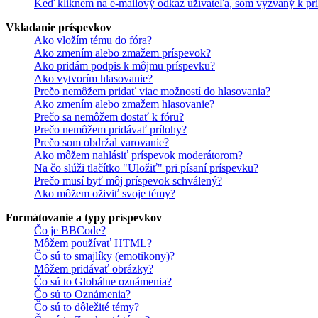
Keď kliknem na e-mailový odkaz užívateľa, som vyzvaný k pri
Vkladanie príspevkov
Ako vložím tému do fóra?
Ako zmením alebo zmažem príspevok?
Ako pridám podpis k môjmu príspevku?
Ako vytvorím hlasovanie?
Prečo nemôžem pridať viac možností do hlasovania?
Ako zmením alebo zmažem hlasovanie?
Prečo sa nemôžem dostať k fóru?
Prečo nemôžem pridávať prílohy?
Prečo som obdržal varovanie?
Ako môžem nahlásiť príspevok moderátorom?
Na čo slúži tlačítko "Uložiť" pri písaní príspevku?
Prečo musí byť môj príspevok schválený?
Ako môžem oživiť svoje témy?
Formátovanie a typy príspevkov
Čo je BBCode?
Môžem používať HTML?
Čo sú to smajlíky (emotikony)?
Môžem pridávať obrázky?
Čo sú to Globálne oznámenia?
Čo sú to Oznámenia?
Čo sú to dôležité témy?