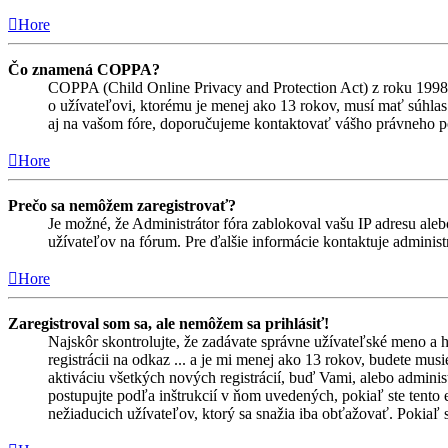
Hore
Čo znamená COPPA?
COPPA (Child Online Privacy and Protection Act) z roku 1998 
o užívateľovi, ktorému je menej ako 13 rokov, musí mať súhlas ro
aj na vašom fóre, doporučujeme kontaktovať vášho právneho
Hore
Prečo sa nemôžem zaregistrovať?
Je možné, že Administrátor fóra zablokoval vašu IP adresu alebo
užívateľov na fórum. Pre ďalšie informácie kontaktuje administr
Hore
Zaregistroval som sa, ale nemôžem sa prihlásiť!
Najskôr skontrolujte, že zadávate správne užívateľské meno a 
registrácii na odkaz ... a je mi menej ako 13 rokov, budete mus
aktiváciu všetkých nových registrácií, buď Vami, alebo adminis
postupujte podľa inštrukcií v ňom uvedených, pokiaľ ste tento e
nežiaducich užívateľov, ktorý sa snažia iba obťažovať. Pokiaľ si s