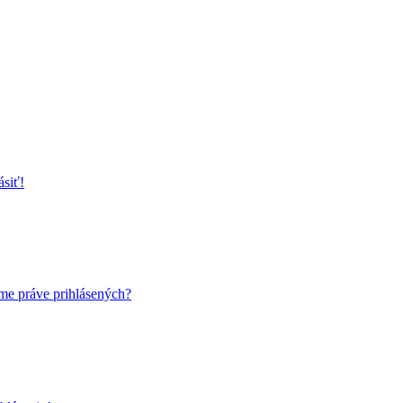
ásiť!
me práve prihlásených?