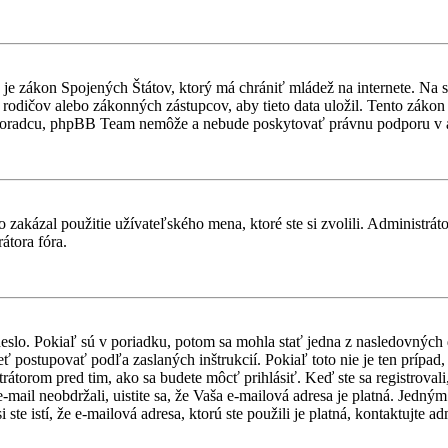
je zákon Spojených Štátov, ktorý má chrániť mládež na internete. Na 
dičov alebo zákonných zástupcov, aby tieto data uložil. Tento zákon vša
 poradcu, phpBB Team nemôže a nebude poskytovať právnu podporu v
 zakázal použitie užívateľského mena, ktoré ste si zvolili. Administrát
átora fóra.
heslo. Pokiaľ sú v poriadku, potom sa mohla stať jedna z nasledovných
ieť postupovať podľa zaslaných inštrukcií. Pokiaľ toto nie je ten prípa
trátorom pred tim, ako sa budete môcť prihlásiť. Keď ste sa registroval
-mail neobdržali, uistite sa, že Vaša e-mailová adresa je platná. Jedn
te istí, že e-mailová adresa, ktorú ste použili je platná, kontaktujte ad