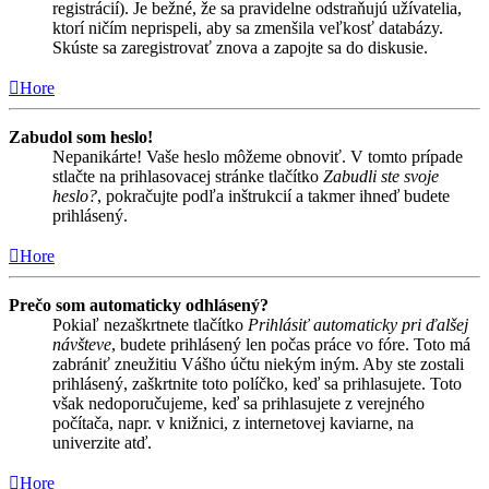
registrácií). Je bežné, že sa pravidelne odstraňujú užívatelia,
ktorí ničím neprispeli, aby sa zmenšila veľkosť databázy.
Skúste sa zaregistrovať znova a zapojte sa do diskusie.
Hore
Zabudol som heslo!
Nepanikárte! Vaše heslo môžeme obnoviť. V tomto prípade
stlačte na prihlasovacej stránke tlačítko
Zabudli ste svoje
heslo?
, pokračujte podľa inštrukcií a takmer ihneď budete
prihlásený.
Hore
Prečo som automaticky odhlásený?
Pokiaľ nezaškrtnete tlačítko
Prihlásiť automaticky pri ďalšej
návšteve
, budete prihlásený len počas práce vo fóre. Toto má
zabrániť zneužitiu Vášho účtu niekým iným. Aby ste zostali
prihlásený, zaškrtnite toto políčko, keď sa prihlasujete. Toto
však nedoporučujeme, keď sa prihlasujete z verejného
počítača, napr. v knižnici, z internetovej kaviarne, na
univerzite atď.
Hore