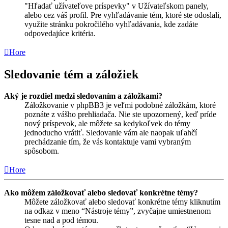
"Hľadať užívateľove príspevky" v Užívateľskom panely,
alebo cez váš profil. Pre vyhľadávanie tém, ktoré ste odoslali,
využite stránku pokročilého vyhľadávania, kde zadáte
odpovedajúce kritéria.
Hore
Sledovanie tém a záložiek
Aký je rozdiel medzi sledovaním a záložkami?
Záložkovanie v phpBB3 je veľmi podobné záložkám, ktoré
poznáte z vášho prehliadača. Nie ste upozornený, keď príde
nový príspevok, ale môžete sa kedykoľvek do témy
jednoducho vrátiť. Sledovanie vám ale naopak uľahčí
prechádzanie tím, že vás kontaktuje vami vybraným
spôsobom.
Hore
Ako môžem záložkovať alebo sledovať konkrétne témy?
Môžete záložkovať alebo sledovať konkrétne témy kliknutím
na odkaz v meno “Nástroje témy”, zvyčajne umiestnenom
tesne nad a pod témou.