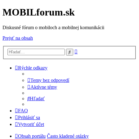
MOBILforum.sk
Diskusné fórum o mobiloch a mobilnej komunikácii
Prejsť na obsah
Rozšírené
Hľadať
vyhľadávanie
Rýchle odkazy
Temy bez odpovedí
Aktívne témy
Hľadať
FAQ
Prihlásiť sa
Vytvoriť účet
Obsah portálu
Často kladené otázky