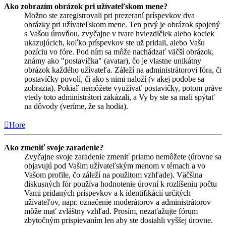
Ako zobrazím obrázok pri užívateľskom mene?
Možno ste zaregistrovali pri prezeraní príspevkov dva
obrázky pri užívateľskom mene. Ten prvý je obrázok spojený
s Vašou úrovňou, zvyčajne v tvare hviezdičiek alebo kociek
ukazujúcich, koľko príspevkov ste už pridali, alebo Vašu
pozíciu vo fóre. Pod ním sa môže nachádzať väčší obrázok,
známy ako "postavička" (avatar), čo je vlastne unikátny
obrázok každého užívateľa. Záleží na administrátorovi fóra, či
postavičky povolí, či ako s nimi naloží (v akej podobe sa
zobrazia). Pokiaľ nemôžete využívať postavičky, potom práve
vtedy toto administrátori zakázali, a Vy by ste sa mali spýtať
na dôvody (veríme, že sa hodia).
Hore
Ako zmeniť svoje zaradenie?
Zvyčajne svoje zaradenie zmeniť priamo nemôžete (úrovne sa
objavujú pod Vašim užívateľským menom v témach a vo
Vašom profile, čo záleží na použitom vzhľade). Väčšina
diskusných fór používa hodnotenie úrovní k rozlíšeniu počtu
Vami pridaných príspevkov a k identifikácií určitých
užívateľov, napr. označenie moderátorov a administrátorov
môže mať zvláštny vzhľad. Prosím, nezaťažujte fórum
zbytočným prispievaním len aby ste dosiahli vyššej úrovne.