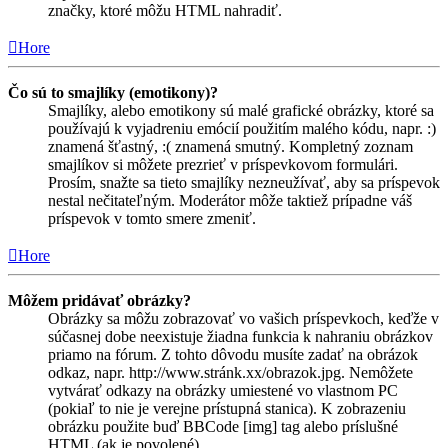
značky, ktoré môžu HTML nahradiť.
Hore
Čo sú to smajlíky (emotikony)?
Smajlíky, alebo emotikony sú malé grafické obrázky, ktoré sa
používajú k vyjadreniu emócií použitím malého kódu, napr. :)
znamená šťastný, :( znamená smutný. Kompletný zoznam
smajlíkov si môžete prezrieť v príspevkovom formulári.
Prosím, snažte sa tieto smajlíky nezneužívať, aby sa príspevok
nestal nečitateľným. Moderátor môže taktiež prípadne váš
príspevok v tomto smere zmeniť.
Hore
Môžem pridávať obrázky?
Obrázky sa môžu zobrazovať vo vašich príspevkoch, keďže v
súčasnej dobe neexistuje žiadna funkcia k nahraniu obrázkov
priamo na fórum. Z tohto dôvodu musíte zadať na obrázok
odkaz, napr. http://www.stránk.xx/obrazok.jpg. Nemôžete
vytvárať odkazy na obrázky umiestené vo vlastnom PC
(pokiaľ to nie je verejne prístupná stanica). K zobrazeniu
obrázku použite buď BBCode [img] tag alebo príslušné
HTML (ak je povolené).