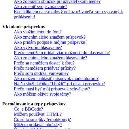
Ako zobrazím obrázok pri užívateľskom mene?
Ako zmeniť svoje zaradenie?
Keď kliknem na e-mailový odkaz užívateľa, som vyzvaný k
prihláseniu!
Vkladanie príspevkov
Ako vložím tému do fóra?
Ako zmením alebo zmažem príspevok?
Ako pridám podpis k môjmu príspevku?
Ako vytvorím hlasovanie?
Prečo nemôžem pridať viac možností do hlasovania?
Ako zmením alebo zmažem hlasovanie?
Prečo sa nemôžem dostať k fóru?
Prečo nemôžem pridávať prílohy?
Prečo som obdržal varovanie?
Ako môžem nahlásiť príspevok moderátorom?
Na čo slúži tlačítko "Uložiť" pri písaní príspevku?
Prečo musí byť môj príspevok schválený?
Ako môžem oživiť svoje témy?
Formátovanie a typy príspevkov
Čo je BBCode?
Môžem používať HTML?
Čo sú to smajlíky (emotikony)?
Môžem pridávať obrázky?