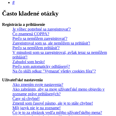
Hľadať
Často kladené otázky
Registrácia a prihlásenie
Je vôbec potrebné sa zaregistrovať?
Čo znamená COPPA?
Prečo sa nemôžem zaregistrovať?
Zaregistroval som sa, ale nemôžem sa prihlásiť!
Prečo sa nemôžem prihlásiť?
V minulosti som sa zaregistroval, avšak teraz sa nemôžem
prihlásiť!
Zabudol som heslo!
Prečo som automaticky odhlásený?
Na čo slúži odkaz "Vymazať všetky cookies fóra"?
Užívateľské nastavenia
Ako zmením svoje nastavenia?
Ako zabránim, aby sa moje užívateľské meno objavilo v
zozname práve prihlásených?
Časy sú chybné!
Zmenil som časové pásmo, ale je to stále chybne!
Môj jazyk nie je na zozname!
Čo je to za obrázok vedľa môjho užívateľského mena?