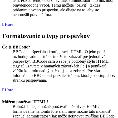
tém. Pokiaľ tento odkaz nevidíte, administrátor túto možnosť
pravdepodobne vypol. Tému môžete "oživiť" taktiež
pridaním nového príspevku, ale dbajte na to, aby ste
neporušili pravidlá fóra.
Hore
Formátovanie a typy príspevkov
Čo je BBCode?
BBCode je špeciálna konfigurácia HTML. O jeho použití
rozhoduje administrátor (môže to zakázať pre jednotlivé
príspevky). BBCode sám o sebe je podobný štýlu HTML,
tagy sú uzavreté v hranatých zátvorkách [ a ] a ponúkajú
väčšiu kontrolu nad tým, čo a jak sa zobrazí. Pre viac
informácií o BBCode si prezrite stránku, ktorá je dostupná cez
stránku prispievania.
Hore
Môžem používať HTML?
Bohužiaľ nie je možné používať akékoľvek HTML
formátovanie na tomto fóre a ani nieje možné túto možnosť
zapnúť, administrátor však môže definovať zvláštne BBCode