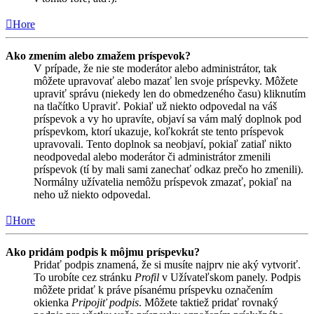
Hore
Ako zmením alebo zmažem príspevok?
V prípade, že nie ste moderátor alebo administrátor, tak
môžete upravovať alebo mazať len svoje príspevky. Môžete
upraviť správu (niekedy len do obmedzeného času) kliknutím
na tlačítko Upraviť. Pokiaľ už niekto odpovedal na váš
príspevok a vy ho upravíte, objaví sa vám malý doplnok pod
príspevkom, ktorí ukazuje, koľkokrát ste tento príspevok
upravovali. Tento doplnok sa neobjaví, pokiaľ zatiaľ nikto
neodpovedal alebo moderátor či administrátor zmenili
príspevok (tí by mali sami zanechať odkaz prečo ho zmenili).
Normálny užívatelia nemôžu príspevok zmazať, pokiaľ na
neho už niekto odpovedal.
Hore
Ako pridám podpis k môjmu príspevku?
Pridať podpis znamená, že si musíte najprv nie aký vytvoriť.
To urobíte cez stránku
Profil
v Užívateľskom panely. Podpis
môžete pridať k práve písanému príspevku označením
okienka
Pripojiť podpis
. Môžete taktiež pridať rovnaký