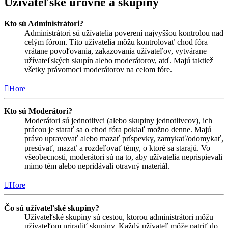
Užívateľské úrovne a skupiny
Kto sú Administrátori?
Administrátori sú užívatelia poverení najvyššou kontrolou nad
celým fórom. Títo užívatelia môžu kontrolovať chod fóra
vrátane povoľovania, zakazovania užívateľov, vytvárane
užívateľských skupín alebo moderátorov, atď. Majú taktiež
všetky právomoci moderátorov na celom fóre.
Hore
Kto sú Moderátori?
Moderátori sú jednotlivci (alebo skupiny jednotlivcov), ich
prácou je starať sa o chod fóra pokiaľ možno denne. Majú
právo upravovať alebo mazať príspevky, zamykať/odomykať,
presúvať, mazať a rozdeľovať témy, o ktoré sa starajú. Vo
všeobecnosti, moderátori sú na to, aby užívatelia neprispievali
mimo tém alebo nepridávali otravný materiál.
Hore
Čo sú užívateľské skupiny?
Užívateľské skupiny sú cestou, ktorou administrátori môžu
užívateľom priradiť skupiny. Každý užívateľ môže patriť do