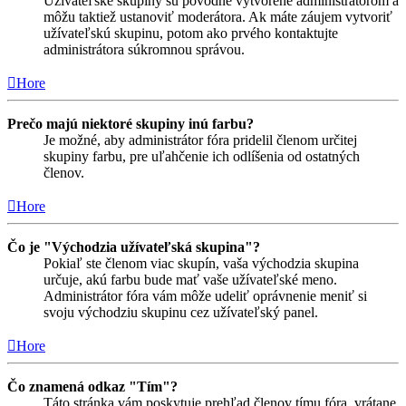
Užívateľské skupiny sú pôvodne vytvorené administrátorom a
môžu taktiež ustanoviť moderátora. Ak máte záujem vytvoriť
užívateľskú skupinu, potom ako prvého kontaktujte
administrátora súkromnou správou.
Hore
Prečo majú niektoré skupiny inú farbu?
Je možné, aby administrátor fóra pridelil členom určitej
skupiny farbu, pre uľahčenie ich odlíšenia od ostatných
členov.
Hore
Čo je "Východzia užívateľská skupina"?
Pokiaľ ste členom viac skupín, vaša východzia skupina
určuje, akú farbu bude mať vaše užívateľské meno.
Administrátor fóra vám môže udeliť oprávnenie meniť si
svoju východziu skupinu cez užívateľský panel.
Hore
Čo znamená odkaz "Tím"?
Táto stránka vám poskytuje prehľad členov tímu fóra, vrátane