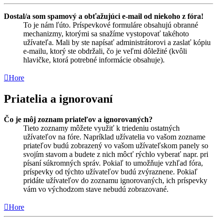
Dostal/a som spamový a obťažujúci e-mail od niekoho z fóra!
To je nám ľúto. Príspevkové formuláre obsahujú obranné
mechanizmy, ktorými sa snažíme vystopovať takéhoto
užívateľa. Mali by ste napísať administrátorovi a zaslať kópiu
e-mailu, ktorý ste obdržali, čo je veľmi dôležité (kvôli
hlavičke, ktorá potrebné informácie obsahuje).
Hore
Priatelia a ignorovaní
Čo je môj zoznam priateľov a ignorovaných?
Tieto zoznamy môžete využiť k triedeniu ostatných
užívateľov na fóre. Napríklad užívatelia vo vašom zozname
priateľov budú zobrazený vo vašom užívateľskom panely so
svojím stavom a budete z nich môcť rýchlo vyberať napr. pri
písaní súkromných správ. Pokiaľ to umožňuje vzhľad fóra,
príspevky od týchto užívateľov budú zvýraznene. Pokiaľ
pridáte užívateľov do zoznamu ignorovaných, ich príspevky
vám vo východzom stave nebudú zobrazované.
Hore