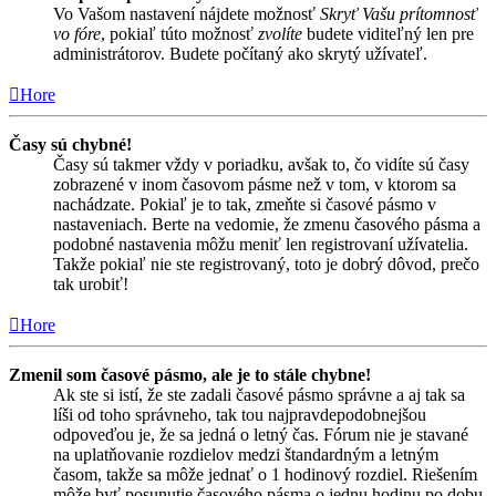
Vo Vašom nastavení nájdete možnosť
Skryť Vašu prítomnosť
vo fóre
, pokiaľ túto možnosť
zvolíte
budete viditeľný len pre
administrátorov. Budete počítaný ako skrytý užívateľ.
Hore
Časy sú chybné!
Časy sú takmer vždy v poriadku, avšak to, čo vidíte sú časy
zobrazené v inom časovom pásme než v tom, v ktorom sa
nachádzate. Pokiaľ je to tak, zmeňte si časové pásmo v
nastaveniach. Berte na vedomie, že zmenu časového pásma a
podobné nastavenia môžu meniť len registrovaní užívatelia.
Takže pokiaľ nie ste registrovaný, toto je dobrý dôvod, prečo
tak urobiť!
Hore
Zmenil som časové pásmo, ale je to stále chybne!
Ak ste si istí, že ste zadali časové pásmo správne a aj tak sa
líši od toho správneho, tak tou najpravdepodobnejšou
odpoveďou je, že sa jedná o letný čas. Fórum nie je stavané
na uplatňovanie rozdielov medzi štandardným a letným
časom, takže sa môže jednať o 1 hodinový rozdiel. Riešením
môže byť posunutie časového pásma o jednu hodinu po dobu