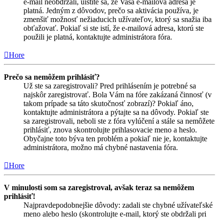
e-mail neobdržali, uistite sa, že Vaša e-mailová adresa je
platná. Jedným z dôvodov, prečo sa aktivácia používa, je
zmenšiť možnosť nežiaducich užívateľov, ktorý sa snažia iba
obťažovať. Pokiaľ si ste istí, že e-mailová adresa, ktorú ste
použili je platná, kontaktujte administrátora fóra.
Hore
Prečo sa nemôžem prihlásiť?
Už ste sa zaregistrovali? Pred prihlásením je potrebné sa
najskôr zaregistrovať. Bola Vám na fóre zakázaná činnosť (v
takom prípade sa táto skutočnosť zobrazí)? Pokiaľ áno,
kontaktujte administrátora a pýtajte sa na dôvody. Pokiaľ ste
sa zaregistrovali, neboli ste z fóra vylúčení a stále sa nemôžete
prihlásiť, znova skontrolujte prihlasovacie meno a heslo.
Obyčajne toto býva ten problém a pokiaľ nie je, kontaktujte
administrátora, možno má chybné nastavenia fóra.
Hore
V minulosti som sa zaregistroval, avšak teraz sa nemôžem
prihlásiť!
Najpravdepodobnejšie dôvody: zadali ste chybné užívateľské
meno alebo heslo (skontrolujte e-mail, ktorý ste obdržali pri