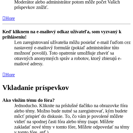
Moderátor alebo administrátor potom môže počet Vašich
príspevkov znížiť.
Hore
Keď kliknem na e-mailový odkaz užívateľa, som vyzvaný k
prihláseniu!
Len zaregistrovaní užívatelia môžu posielať e-mail ľuďom cez
nastavený e-mailový formulár (pokiaľ administrátor túto
možnosť povolil). Toto opatrenie umožňuje zbaviť sa
otravných anonymných správ a robotov, ktorý zbierajú e-
mailové adresy.
Hore
Vkladanie príspevkov
Ako vložím tému do fóra?
Jednoducho. Kliknite na príslušné tlačítko na obrazovke fóra
alebo témy. Možno bude nutné sa zaregistrovať, kým budete
môcť prispieť do diskusie. To, čo vám je povolené môžete
vidieť na spodnej časti fóra alebo témy (napr. Môžete
zakladať nové témy v tomto fóre, Môžete odpovedať na témy
v tomto fóre, atď.).