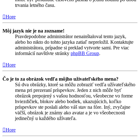
trvania letného času.
Hore
Môj jazyk nie je na zozname!
Pravdepodobne administrátor nenainštaloval tento jazyk,
alebo ho nikto do tohto jazyka zatiaľ nepreložil. Kontaktujte
administrátora, prípadne si preklad vytvorte sami. Pre viac
informácií navštívte stránky
phpBB Group
.
Hore
Čo je to za obrázok vedľa môjho užívateľského mena?
Sú dva obrázky, ktoré sa môžu zobraziť vedľa užívateľského
mena pri prezeraní príspevkov. Jeden z nich môže byť
obrázok prepojený s vašou hodnosťou, všeobecne vo forme
hviezdičiek, blokov alebo bodiek, ukazujúcich, koľko
príspevkov ste poslali alebo váš stav na fóre. Iný, zvyčajne
väčší, obrázok je známy ako avatar a je vo všeobecnosti
jedinečný u každého užívateľa.
Hore