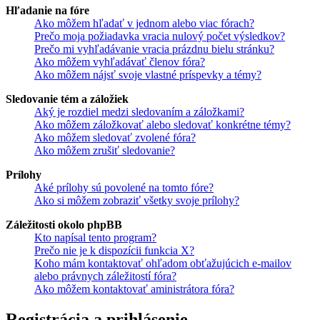
Hľadanie na fóre
Ako môžem hľadať v jednom alebo viac fórach?
Prečo moja požiadavka vracia nulový počet výsledkov?
Prečo mi vyhľadávanie vracia prázdnu bielu stránku?
Ako môžem vyhľadávať členov fóra?
Ako môžem nájsť svoje vlastné príspevky a témy?
Sledovanie tém a záložiek
Aký je rozdiel medzi sledovaním a záložkami?
Ako môžem záložkovať alebo sledovať konkrétne témy?
Ako môžem sledovať zvolené fóra?
Ako môžem zrušiť sledovanie?
Prílohy
Aké prílohy sú povolené na tomto fóre?
Ako si môžem zobraziť všetky svoje prílohy?
Záležitosti okolo phpBB
Kto napísal tento program?
Prečo nie je k dispozícii funkcia X?
Koho mám kontaktovať ohľadom obťažujúcich e-mailov
alebo právnych záležitostí fóra?
Ako môžem kontaktovať aministrátora fóra?
Registrácia a prihlásenie