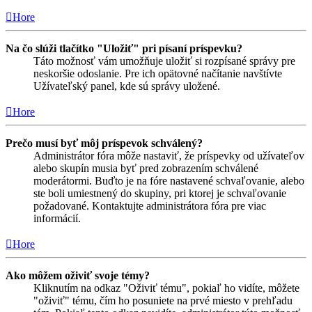
Hore
Na čo slúži tlačítko "Uložiť" pri písaní príspevku?
Táto možnosť vám umožňuje uložiť si rozpísané správy pre
neskoršie odoslanie. Pre ich opätovné načítanie navštívte
Užívateľský panel, kde sú správy uložené.
Hore
Prečo musí byť môj príspevok schválený?
Administrátor fóra môže nastaviť, že príspevky od užívateľov
alebo skupín musia byť pred zobrazením schválené
moderátormi. Buďto je na fóre nastavené schvaľovanie, alebo
ste boli umiestnený do skupiny, pri ktorej je schvaľovanie
požadované. Kontaktujte administrátora fóra pre viac
informácií.
Hore
Ako môžem oživiť svoje témy?
Kliknutím na odkaz "Oživiť tému", pokiaľ ho vidíte, môžete
"oživiť" tému, čím ho posuniete na prvé miesto v prehľadu