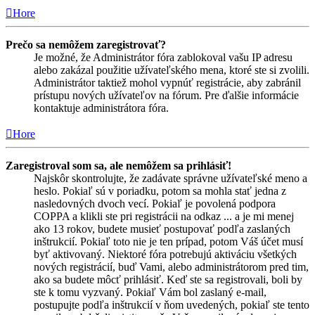
Hore
Prečo sa nemôžem zaregistrovať?
Je možné, že Administrátor fóra zablokoval vašu IP adresu
alebo zakázal použitie užívateľského mena, ktoré ste si zvolili.
Administrátor taktiež mohol vypnúť registrácie, aby zabránil
prístupu nových užívateľov na fórum. Pre ďalšie informácie
kontaktuje administrátora fóra.
Hore
Zaregistroval som sa, ale nemôžem sa prihlásiť!
Najskôr skontrolujte, že zadávate správne užívateľské meno a
heslo. Pokiaľ sú v poriadku, potom sa mohla stať jedna z
nasledovných dvoch vecí. Pokiaľ je povolená podpora
COPPA a klikli ste pri registrácii na odkaz ... a je mi menej
ako 13 rokov, budete musieť postupovať podľa zaslaných
inštrukcií. Pokiaľ toto nie je ten prípad, potom Váš účet musí
byť aktivovaný. Niektoré fóra potrebujú aktiváciu všetkých
nových registrácií, buď Vami, alebo administrátorom pred tim,
ako sa budete môcť prihlásiť. Keď ste sa registrovali, boli by
ste k tomu vyzvaný. Pokiaľ Vám bol zaslaný e-mail,
postupujte podľa inštrukcií v ňom uvedených, pokiaľ ste tento