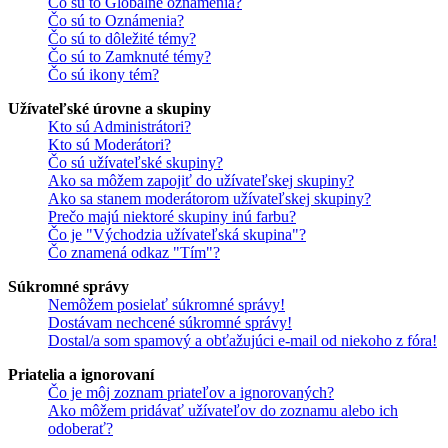
Čo sú to Globálne oznámenia?
Čo sú to Oznámenia?
Čo sú to dôležité témy?
Čo sú to Zamknuté témy?
Čo sú ikony tém?
Užívateľské úrovne a skupiny
Kto sú Administrátori?
Kto sú Moderátori?
Čo sú užívateľské skupiny?
Ako sa môžem zapojiť do užívateľskej skupiny?
Ako sa stanem moderátorom užívateľskej skupiny?
Prečo majú niektoré skupiny inú farbu?
Čo je "Východzia užívateľská skupina"?
Čo znamená odkaz "Tím"?
Súkromné správy
Nemôžem posielať súkromné správy!
Dostávam nechcené súkromné správy!
Dostal/a som spamový a obťažujúci e-mail od niekoho z fóra!
Priatelia a ignorovaní
Čo je môj zoznam priateľov a ignorovaných?
Ako môžem pridávať užívateľov do zoznamu alebo ich
odoberať?