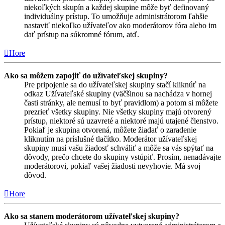
niekoľkých skupín a každej skupine môže byť definovaný
individuálny prístup. To umožňuje administrátorom ľahšie
nastaviť niekoľko užívateľov ako moderátorov fóra alebo im
dať prístup na súkromné fórum, atď.
Hore
Ako sa môžem zapojiť do užívateľskej skupiny?
Pre pripojenie sa do užívateľskej skupiny stačí kliknúť na
odkaz Užívateľské skupiny (väčšinou sa nachádza v hornej
časti stránky, ale nemusí to byť pravidlom) a potom si môžete
prezrieť všetky skupiny. Nie všetky skupiny majú otvorený
prístup, niektoré sú uzavreté a niektoré majú utajené členstvo.
Pokiaľ je skupina otvorená, môžete žiadať o zaradenie
kliknutím na príslušné tlačítko. Moderátor užívateľskej
skupiny musí vašu žiadosť schváliť a môže sa vás spýtať na
dôvody, prečo chcete do skupiny vstúpiť. Prosím, nenadávajte
moderátorovi, pokiaľ vašej žiadosti nevyhovie. Má svoj
dôvod.
Hore
Ako sa stanem moderátorom užívateľskej skupiny?