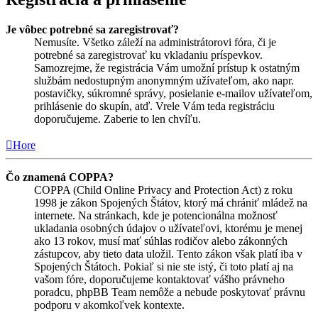
Je vôbec potrebné sa zaregistrovať?
Nemusíte. Všetko záleží na administrátorovi fóra, či je
potrebné sa zaregistrovať ku vkladaniu príspevkov.
Samozrejme, že registrácia Vám umožní prístup k ostatným
službám nedostupným anonymným užívateľom, ako napr.
postavičky, súkromné správy, posielanie e-mailov užívateľom,
prihlásenie do skupín, atď. Vrele Vám teda registráciu
doporučujeme. Zaberie to len chvíľu.
Hore
Čo znamená COPPA?
COPPA (Child Online Privacy and Protection Act) z roku
1998 je zákon Spojených Štátov, ktorý má chrániť mládež na
internete. Na stránkach, kde je potencionálna možnosť
ukladania osobných údajov o užívateľovi, ktorému je menej
ako 13 rokov, musí mať súhlas rodičov alebo zákonných
zástupcov, aby tieto data uložil. Tento zákon však platí iba v
Spojených Štátoch. Pokiaľ si nie ste istý, či toto platí aj na
vašom fóre, doporučujeme kontaktovať vášho právneho
poradcu, phpBB Team nemôže a nebude poskytovať právnu
podporu v akomkoľvek kontexte.