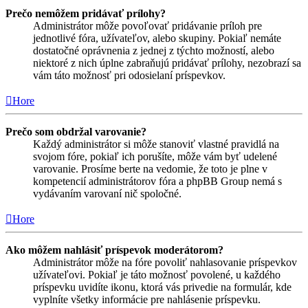
Prečo nemôžem pridávať prílohy?
Administrátor môže povoľovať pridávanie príloh pre
jednotlivé fóra, užívateľov, alebo skupiny. Pokiaľ nemáte
dostatočné oprávnenia z jednej z týchto možností, alebo
niektoré z nich úplne zabraňujú pridávať prílohy, nezobrazí sa
vám táto možnosť pri odosielaní príspevkov.
Hore
Prečo som obdržal varovanie?
Každý administrátor si môže stanoviť vlastné pravidlá na
svojom fóre, pokiaľ ich porušíte, môže vám byť udelené
varovanie. Prosíme berte na vedomie, že toto je plne v
kompetencií administrátorov fóra a phpBB Group nemá s
vydávaním varovaní nič spoločné.
Hore
Ako môžem nahlásiť príspevok moderátorom?
Administrátor môže na fóre povoliť nahlasovanie príspevkov
užívateľovi. Pokiaľ je táto možnosť povolené, u každého
príspevku uvidíte ikonu, ktorá vás privedie na formulár, kde
vyplníte všetky informácie pre nahlásenie príspevku.