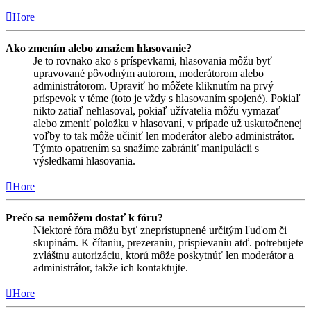
Hore
Ako zmením alebo zmažem hlasovanie?
Je to rovnako ako s príspevkami, hlasovania môžu byť
upravované pôvodným autorom, moderátorom alebo
administrátorom. Upraviť ho môžete kliknutím na prvý
príspevok v téme (toto je vždy s hlasovaním spojené). Pokiaľ
nikto zatiaľ nehlasoval, pokiaľ užívatelia môžu vymazať
alebo zmeniť položku v hlasovaní, v prípade už uskutočnenej
voľby to tak môže učiniť len moderátor alebo administrátor.
Týmto opatrením sa snažíme zabrániť manipulácii s
výsledkami hlasovania.
Hore
Prečo sa nemôžem dostať k fóru?
Niektoré fóra môžu byť zneprístupnené určitým ľuďom či
skupinám. K čítaniu, prezeraniu, prispievaniu atď. potrebujete
zvláštnu autorizáciu, ktorú môže poskytnúť len moderátor a
administrátor, takže ich kontaktujte.
Hore