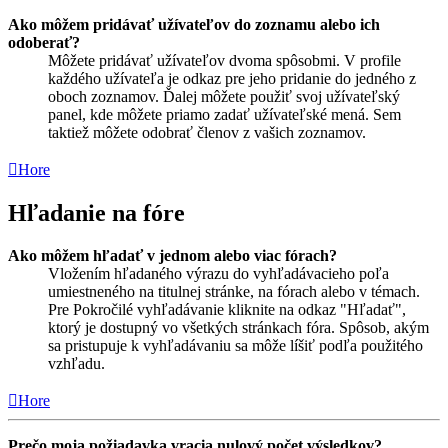
Ako môžem pridávať užívateľov do zoznamu alebo ich
odoberať?
Môžete pridávať užívateľov dvoma spôsobmi. V profile
každého užívateľa je odkaz pre jeho pridanie do jedného z
oboch zoznamov. Ďalej môžete použiť svoj užívateľský
panel, kde môžete priamo zadať užívateľské mená. Sem
taktiež môžete odobrať členov z vašich zoznamov.
Hore
Hľadanie na fóre
Ako môžem hľadať v jednom alebo viac fórach?
Vložením hľadaného výrazu do vyhľadávacieho poľa
umiestneného na titulnej stránke, na fórach alebo v témach.
Pre Pokročilé vyhľadávanie kliknite na odkaz "Hľadať",
ktorý je dostupný vo všetkých stránkach fóra. Spôsob, akým
sa pristupuje k vyhľadávaniu sa môže líšiť podľa použitého
vzhľadu.
Hore
Prečo moja požiadavka vracia nulový počet výsledkov?