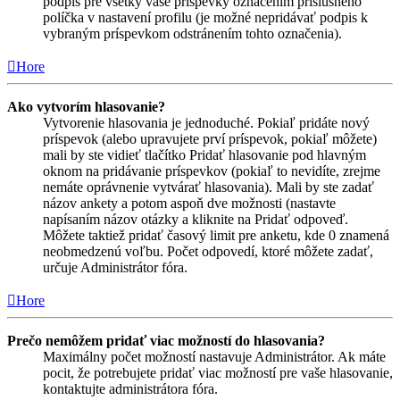
podpis pre všetky vaše príspevky označením príslušného
políčka v nastavení profilu (je možné nepridávať podpis k
vybraným príspevkom odstránením tohto označenia).
Hore
Ako vytvorím hlasovanie?
Vytvorenie hlasovania je jednoduché. Pokiaľ pridáte nový
príspevok (alebo upravujete prví príspevok, pokiaľ môžete)
mali by ste vidieť tlačítko Pridať hlasovanie pod hlavným
oknom na pridávanie príspevkov (pokiaľ to nevidíte, zrejme
nemáte oprávnenie vytvárať hlasovania). Mali by ste zadať
názov ankety a potom aspoň dve možnosti (nastavte
napísaním názov otázky a kliknite na Pridať odpoveď.
Môžete taktiež pridať časový limit pre anketu, kde 0 znamená
neobmedzenú voľbu. Počet odpovedí, ktoré môžete zadať,
určuje Administrátor fóra.
Hore
Prečo nemôžem pridať viac možností do hlasovania?
Maximálny počet možností nastavuje Administrátor. Ak máte
pocit, že potrebujete pridať viac možností pre vaše hlasovanie,
kontaktujte administrátora fóra.