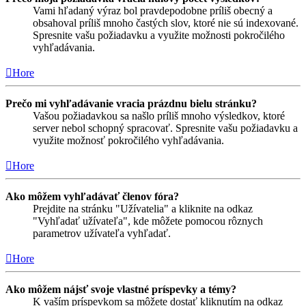
Vami hľadaný výraz bol pravdepodobne príliš obecný a
obsahoval príliš mnoho častých slov, ktoré nie sú indexované.
Spresnite vašu požiadavku a využite možnosti pokročilého
vyhľadávania.
Hore
Prečo mi vyhľadávanie vracia prázdnu bielu stránku?
Vašou požiadavkou sa našlo príliš mnoho výsledkov, ktoré
server nebol schopný spracovať. Spresnite vašu požiadavku a
využite možnosť pokročilého vyhľadávania.
Hore
Ako môžem vyhľadávať členov fóra?
Prejdite na stránku "Užívatelia" a kliknite na odkaz
"Vyhľadať užívateľa", kde môžete pomocou rôznych
parametrov užívateľa vyhľadať.
Hore
Ako môžem nájsť svoje vlastné príspevky a témy?
K vaším príspevkom sa môžete dostať kliknutím na odkaz