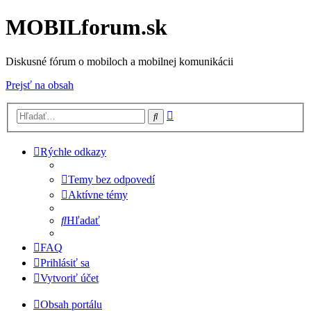
MOBILforum.sk
Diskusné fórum o mobiloch a mobilnej komunikácii
Prejsť na obsah
Rozšírené
Hľadať
vyhľadávanie
Rýchle odkazy
Temy bez odpovedí
Aktívne témy
Hľadať
FAQ
Prihlásiť sa
Vytvoriť účet
Obsah portálu