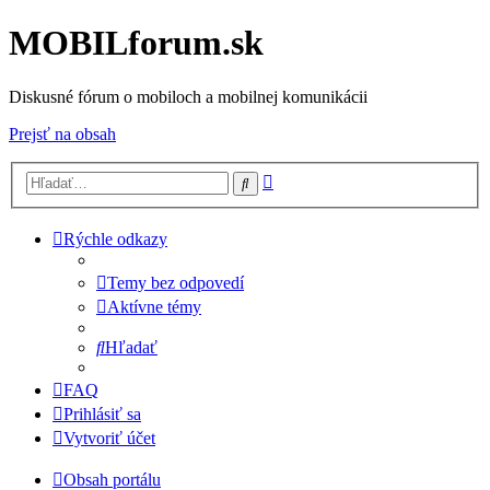
MOBILforum.sk
Diskusné fórum o mobiloch a mobilnej komunikácii
Prejsť na obsah
Rozšírené
Hľadať
vyhľadávanie
Rýchle odkazy
Temy bez odpovedí
Aktívne témy
Hľadať
FAQ
Prihlásiť sa
Vytvoriť účet
Obsah portálu