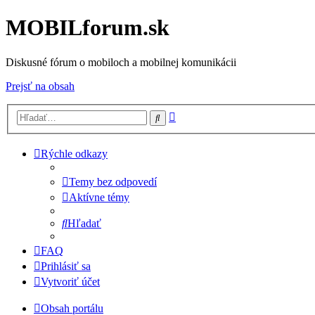
MOBILforum.sk
Diskusné fórum o mobiloch a mobilnej komunikácii
Prejsť na obsah
Rozšírené
Hľadať
vyhľadávanie
Rýchle odkazy
Temy bez odpovedí
Aktívne témy
Hľadať
FAQ
Prihlásiť sa
Vytvoriť účet
Obsah portálu