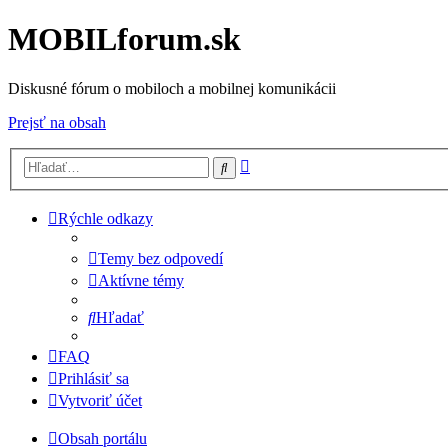
MOBILforum.sk
Diskusné fórum o mobiloch a mobilnej komunikácii
Prejsť na obsah
Rozšírené
Hľadať
vyhľadávanie
Rýchle odkazy
Temy bez odpovedí
Aktívne témy
Hľadať
FAQ
Prihlásiť sa
Vytvoriť účet
Obsah portálu