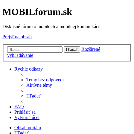
MOBILforum.sk
Diskusné fórum o mobiloch a mobilnej komunikácii
Prejsť na obsah
Rozšírené
Hľadať
vyhľadávanie
Rýchle odkazy
Temy bez odpovedí
Aktívne témy
Hľadať
FAQ
Prihlásiť sa
Vytvoriť účet
Obsah portálu
Hľadať