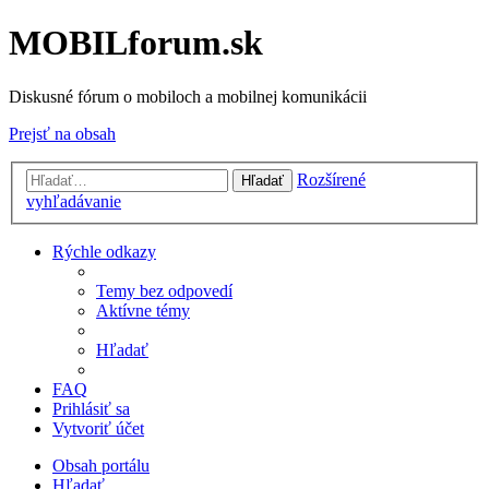
MOBILforum.sk
Diskusné fórum o mobiloch a mobilnej komunikácii
Prejsť na obsah
Rozšírené
Hľadať
vyhľadávanie
Rýchle odkazy
Temy bez odpovedí
Aktívne témy
Hľadať
FAQ
Prihlásiť sa
Vytvoriť účet
Obsah portálu
Hľadať