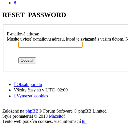
Hľadať
RESET_PASSWORD
E-mailová adresa:
Musíte uviesť e-mailovú adresu, ktorá je zviazaná s vašim účtom. Naj
Obsah portálu
Všetky časy sú v
UTC+02:00
Vymazať cookies
Založené na
phpBB
® Forum Software © phpBB Limited
Style promaterial © 2018
Mazeltof
Tento web používa cookies, viac informácií
tu
.