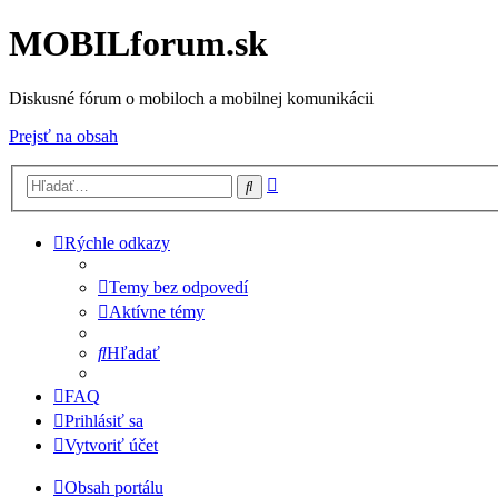
MOBILforum.sk
Diskusné fórum o mobiloch a mobilnej komunikácii
Prejsť na obsah
Rozšírené
Hľadať
vyhľadávanie
Rýchle odkazy
Temy bez odpovedí
Aktívne témy
Hľadať
FAQ
Prihlásiť sa
Vytvoriť účet
Obsah portálu