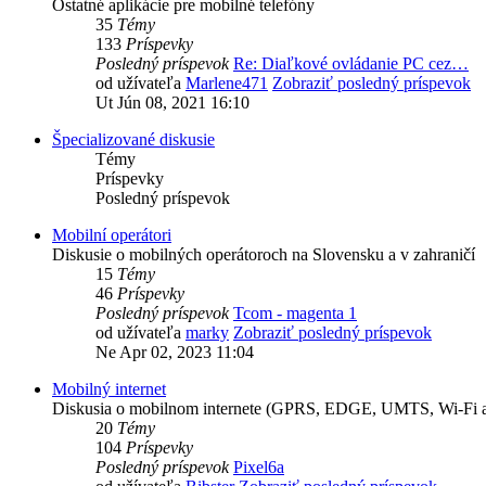
Ostatné aplikácie pre mobilné telefóny
35
Témy
133
Príspevky
Posledný príspevok
Re: Diaľkové ovládanie PC cez…
od užívateľa
Marlene471
Zobraziť posledný príspevok
Ut Jún 08, 2021 16:10
Špecializované diskusie
Témy
Príspevky
Posledný príspevok
Mobilní operátori
Diskusie o mobilných operátoroch na Slovensku a v zahraničí
15
Témy
46
Príspevky
Posledný príspevok
Tcom - magenta 1
od užívateľa
marky
Zobraziť posledný príspevok
Ne Apr 02, 2023 11:04
Mobilný internet
Diskusia o mobilnom internete (GPRS, EDGE, UMTS, Wi-Fi a
20
Témy
104
Príspevky
Posledný príspevok
Pixel6a