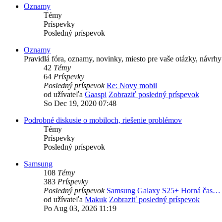
Oznamy
Témy
Príspevky
Posledný príspevok
Oznamy
Pravidlá fóra, oznamy, novinky, miesto pre vaše otázky, návrhy
42
Témy
64
Príspevky
Posledný príspevok
Re: Novy mobil
od užívateľa
Gaaspi
Zobraziť posledný príspevok
So Dec 19, 2020 07:48
Podrobné diskusie o mobiloch, riešenie problémov
Témy
Príspevky
Posledný príspevok
Samsung
108
Témy
383
Príspevky
Posledný príspevok
Samsung Galaxy S25+ Horná čas…
od užívateľa
Makuk
Zobraziť posledný príspevok
Po Aug 03, 2026 11:19