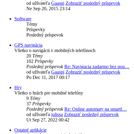
od užívateľa
Gaaspi
Zobraziť posledný príspevok
Ne Sep 20, 2015 23:14
Software
Témy
Príspevky
Posledný príspevok
GPS navigácia
Všetko o navigácii v mobilných telefónoch
20
Témy
102
Príspevky
Posledný príspevok
Re: Navigacia zadarmo bez pou…
od užívateľa
Gaaspi
Zobraziť posledný príspevok
Po Dec 11, 2017 00:17
Hry
Všetko o hrách pre mobilné telefóny
9
Témy
37
Príspevky
Posledný príspevok
Re: Online automaty na smartf…
od užívateľa
julissa
Zobraziť posledný príspevok
Ut Sep 27, 2022 00:42
Ostatné aplikácie