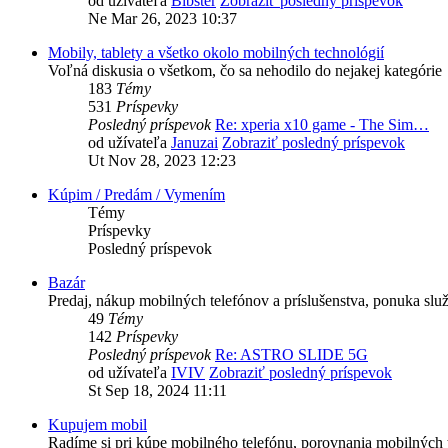
od užívateľa
Bibster
Zobraziť posledný príspevok
Ne Mar 26, 2023 10:37
Mobily, tablety a všetko okolo mobilných technológií
Voľná diskusia o všetkom, čo sa nehodilo do nejakej kategórie
183
Témy
531
Príspevky
Posledný príspevok
Re: xperia x10 game - The Sim…
od užívateľa
Januzai
Zobraziť posledný príspevok
Ut Nov 28, 2023 12:23
Kúpim / Predám / Vymením
Témy
Príspevky
Posledný príspevok
Bazár
Predaj, nákup mobilných telefónov a príslušenstva, ponuka služ
49
Témy
142
Príspevky
Posledný príspevok
Re: ASTRO SLIDE 5G
od užívateľa
IVIV
Zobraziť posledný príspevok
St Sep 18, 2024 11:11
Kupujem mobil
Radíme si pri kúpe mobilného telefónu, porovnania mobilných t