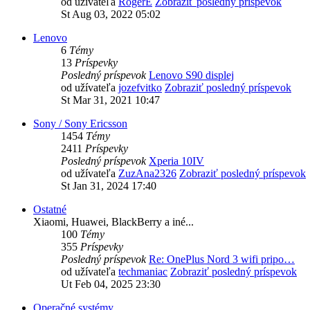
od užívateľa
RogerE
Zobraziť posledný príspevok
St Aug 03, 2022 05:02
Lenovo
6
Témy
13
Príspevky
Posledný príspevok
Lenovo S90 displej
od užívateľa
jozefvitko
Zobraziť posledný príspevok
St Mar 31, 2021 10:47
Sony / Sony Ericsson
1454
Témy
2411
Príspevky
Posledný príspevok
Xperia 10IV
od užívateľa
ZuzAna2326
Zobraziť posledný príspevok
St Jan 31, 2024 17:40
Ostatné
Xiaomi, Huawei, BlackBerry a iné...
100
Témy
355
Príspevky
Posledný príspevok
Re: OnePlus Nord 3 wifi pripo…
od užívateľa
techmaniac
Zobraziť posledný príspevok
Ut Feb 04, 2025 23:30
Operačné systémy