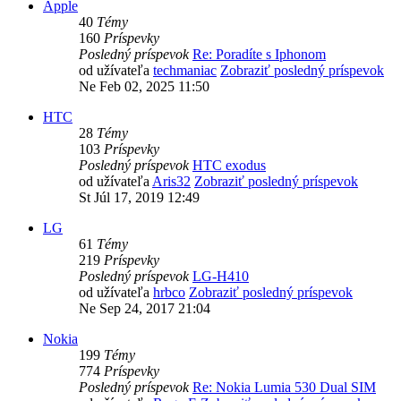
Apple
40
Témy
160
Príspevky
Posledný príspevok
Re: Poradíte s Iphonom
od užívateľa
techmaniac
Zobraziť posledný príspevok
Ne Feb 02, 2025 11:50
HTC
28
Témy
103
Príspevky
Posledný príspevok
HTC exodus
od užívateľa
Aris32
Zobraziť posledný príspevok
St Júl 17, 2019 12:49
LG
61
Témy
219
Príspevky
Posledný príspevok
LG-H410
od užívateľa
hrbco
Zobraziť posledný príspevok
Ne Sep 24, 2017 21:04
Nokia
199
Témy
774
Príspevky
Posledný príspevok
Re: Nokia Lumia 530 Dual SIM