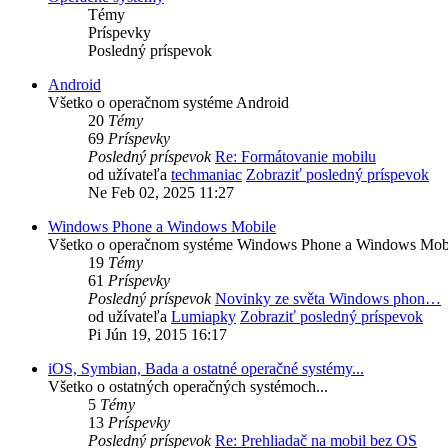
Témy
Príspevky
Posledný príspevok
Android
Všetko o operačnom systéme Android
20
Témy
69
Príspevky
Posledný príspevok
Re: Formátovanie mobilu
od užívateľa
techmaniac
Zobraziť posledný príspevok
Ne Feb 02, 2025 11:27
Windows Phone a Windows Mobile
Všetko o operačnom systéme Windows Phone a Windows Mob
19
Témy
61
Príspevky
Posledný príspevok
Novinky ze světa Windows phon…
od užívateľa
Lumiapky
Zobraziť posledný príspevok
Pi Jún 19, 2015 16:17
iOS, Symbian, Bada a ostatné operačné systémy...
Všetko o ostatných operačných systémoch...
5
Témy
13
Príspevky
Posledný príspevok
Re: Prehliadač na mobil bez OS