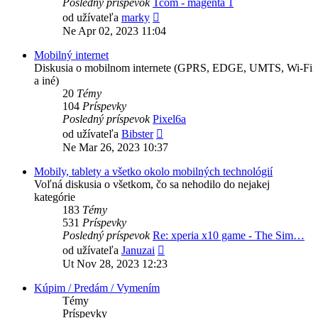
Posledný príspevok
Tcom - magenta 1
Zobraziť
od užívateľa
marky
posledný
Ne Apr 02, 2023 11:04
príspevok
Mobilný internet
Diskusia o mobilnom internete (GPRS, EDGE, UMTS, Wi-Fi
a iné)
20
Témy
104
Príspevky
Posledný príspevok
Pixel6a
Zobraziť
od užívateľa
Bibster
posledný
Ne Mar 26, 2023 10:37
príspevok
Mobily, tablety a všetko okolo mobilných technológií
Voľná diskusia o všetkom, čo sa nehodilo do nejakej
kategórie
183
Témy
531
Príspevky
Posledný príspevok
Re: xperia x10 game - The Sim…
Zobraziť
od užívateľa
Januzai
posledný
Ut Nov 28, 2023 12:23
príspevok
Kúpim / Predám / Vymením
Témy
Príspevky