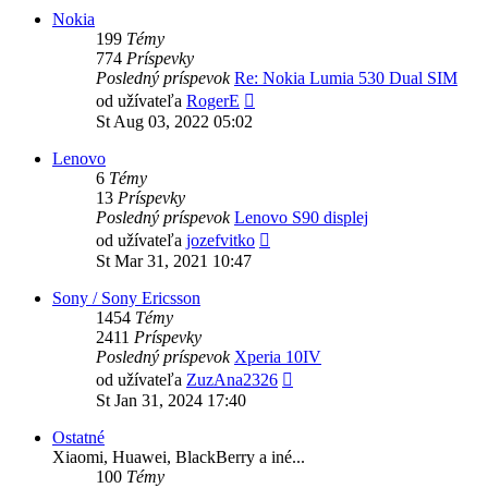
Nokia
199
Témy
774
Príspevky
Posledný príspevok
Re: Nokia Lumia 530 Dual SIM
Zobraziť
od užívateľa
RogerE
posledný
St Aug 03, 2022 05:02
príspevok
Lenovo
6
Témy
13
Príspevky
Posledný príspevok
Lenovo S90 displej
Zobraziť
od užívateľa
jozefvitko
posledný
St Mar 31, 2021 10:47
príspevok
Sony / Sony Ericsson
1454
Témy
2411
Príspevky
Posledný príspevok
Xperia 10IV
Zobraziť
od užívateľa
ZuzAna2326
posledný
St Jan 31, 2024 17:40
príspevok
Ostatné
Xiaomi, Huawei, BlackBerry a iné...
100
Témy