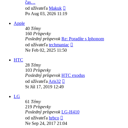
čas…
Zobraziť
od užívateľa
Makuk
posledný
Po Aug 03, 2026 11:19
príspevok
Apple
40
Témy
160
Príspevky
Posledný príspevok
Re: Poradíte s Iphonom
Zobraziť
od užívateľa
techmaniac
posledný
Ne Feb 02, 2025 11:50
príspevok
HTC
28
Témy
103
Príspevky
Posledný príspevok
HTC exodus
Zobraziť
od užívateľa
Aris32
posledný
St Júl 17, 2019 12:49
príspevok
LG
61
Témy
219
Príspevky
Posledný príspevok
LG-H410
Zobraziť
od užívateľa
hrbco
posledný
Ne Sep 24, 2017 21:04
príspevok