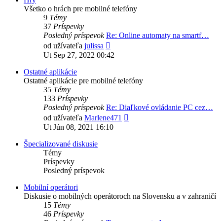
Všetko o hrách pre mobilné telefóny
9
Témy
37
Príspevky
Posledný príspevok
Re: Online automaty na smartf…
Zobraziť
od užívateľa
julissa
posledný
Ut Sep 27, 2022 00:42
príspevok
Ostatné aplikácie
Ostatné aplikácie pre mobilné telefóny
35
Témy
133
Príspevky
Posledný príspevok
Re: Diaľkové ovládanie PC cez…
Zobraziť
od užívateľa
Marlene471
posledný
Ut Jún 08, 2021 16:10
príspevok
Špecializované diskusie
Témy
Príspevky
Posledný príspevok
Mobilní operátori
Diskusie o mobilných operátoroch na Slovensku a v zahraničí
15
Témy
46
Príspevky