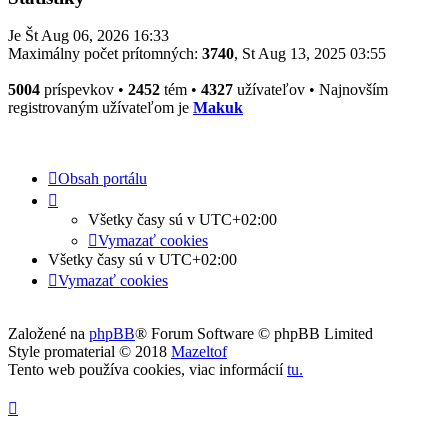
Je Št Aug 06, 2026 16:33
Maximálny počet prítomných:
3740
, St Aug 13, 2025 03:55
5004
príspevkov •
2452
tém •
4327
užívateľov • Najnovším
registrovaným užívateľom je
Makuk
Obsah portálu
Všetky časy sú v
UTC+02:00
Vymazať cookies
Všetky časy sú v
UTC+02:00
Vymazať cookies
Založené na
phpBB
® Forum Software © phpBB Limited
Style promaterial © 2018
Mazeltof
Tento web používa cookies, viac informácií
tu
.