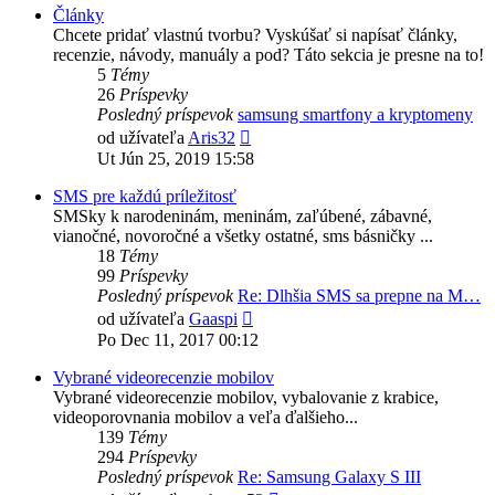
Články
Chcete pridať vlastnú tvorbu? Vyskúšať si napísať články,
recenzie, návody, manuály a pod? Táto sekcia je presne na to!
5
Témy
26
Príspevky
Posledný príspevok
samsung smartfony a kryptomeny
Zobraziť
od užívateľa
Aris32
posledný
Ut Jún 25, 2019 15:58
príspevok
SMS pre každú príležitosť
SMSky k narodeninám, meninám, zaľúbené, zábavné,
vianočné, novoročné a všetky ostatné, sms básničky ...
18
Témy
99
Príspevky
Posledný príspevok
Re: Dlhšia SMS sa prepne na M…
Zobraziť
od užívateľa
Gaaspi
posledný
Po Dec 11, 2017 00:12
príspevok
Vybrané videorecenzie mobilov
Vybrané videorecenzie mobilov, vybalovanie z krabice,
videoporovnania mobilov a veľa ďalšieho...
139
Témy
294
Príspevky
Posledný príspevok
Re: Samsung Galaxy S III