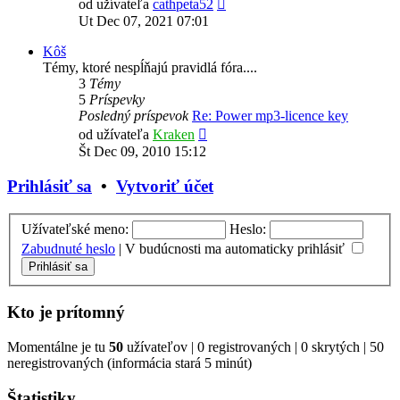
Zobraziť
od užívateľa
cathpeta52
posledný
Ut Dec 07, 2021 07:01
príspevok
Kôš
Témy, ktoré nespĺňajú pravidlá fóra....
3
Témy
5
Príspevky
Posledný príspevok
Re: Power mp3-licence key
Zobraziť
od užívateľa
Kraken
posledný
Št Dec 09, 2010 15:12
príspevok
Prihlásiť sa
•
Vytvoriť účet
Užívateľské meno:
Heslo:
Zabudnuté heslo
|
V budúcnosti ma automaticky prihlásiť
Kto je prítomný
Momentálne je tu
50
užívateľov | 0 registrovaných | 0 skrytých | 50
neregistrovaných (informácia stará 5 minút)
Štatistiky