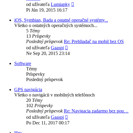
Zobraziť
od užívateľa
Lumiapky
posledný
Pi Jún 19, 2015 16:17
príspevok
iOS, Symbian, Bada a ostatné operačné systémy...
Všetko o ostatných operačných systémoch...
5
Témy
13
Príspevky
Posledný príspevok
Re: Prehliadač na mobil bez OS
Zobraziť
od užívateľa
Gaaspi
posledný
Ne Sep 20, 2015 23:14
príspevok
Software
Témy
Príspevky
Posledný príspevok
GPS navigácia
Všetko o navigácii v mobilných telefónoch
20
Témy
102
Príspevky
Posledný príspevok
Re: Navigacia zadarmo bez pou…
Zobraziť
od užívateľa
Gaaspi
posledný
Po Dec 11, 2017 00:17
príspevok
Hry