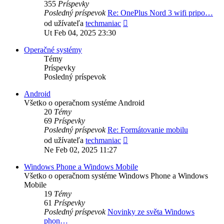
355
Príspevky
Posledný príspevok
Re: OnePlus Nord 3 wifi pripo…
Zobraziť
od užívateľa
techmaniac
posledný
Ut Feb 04, 2025 23:30
príspevok
Operačné systémy
Témy
Príspevky
Posledný príspevok
Android
Všetko o operačnom systéme Android
20
Témy
69
Príspevky
Posledný príspevok
Re: Formátovanie mobilu
Zobraziť
od užívateľa
techmaniac
posledný
Ne Feb 02, 2025 11:27
príspevok
Windows Phone a Windows Mobile
Všetko o operačnom systéme Windows Phone a Windows
Mobile
19
Témy
61
Príspevky
Posledný príspevok
Novinky ze světa Windows
phon…