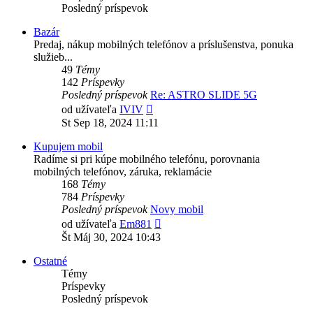
Posledný príspevok
Bazár
Predaj, nákup mobilných telefónov a príslušenstva, ponuka
služieb...
49
Témy
142
Príspevky
Posledný príspevok
Re: ASTRO SLIDE 5G
Zobraziť
od užívateľa
IVIV
posledný
St Sep 18, 2024 11:11
príspevok
Kupujem mobil
Radíme si pri kúpe mobilného telefónu, porovnania
mobilných telefónov, záruka, reklamácie
168
Témy
784
Príspevky
Posledný príspevok
Novy mobil
Zobraziť
od užívateľa
Em881
posledný
Št Máj 30, 2024 10:43
príspevok
Ostatné
Témy
Príspevky
Posledný príspevok