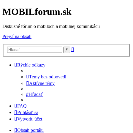
MOBILforum.sk
Diskusné fórum o mobiloch a mobilnej komunikácii
Prejsť na obsah
Rozšírené
Hľadať
vyhľadávanie
Rýchle odkazy
Temy bez odpovedí
Aktívne témy
Hľadať
FAQ
Prihlásiť sa
Vytvoriť účet
Obsah portálu