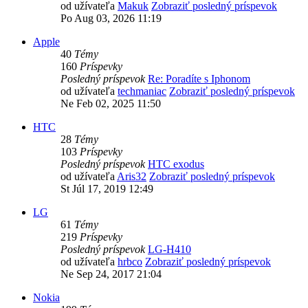
od užívateľa
Makuk
Zobraziť posledný príspevok
Po Aug 03, 2026 11:19
Apple
40
Témy
160
Príspevky
Posledný príspevok
Re: Poradíte s Iphonom
od užívateľa
techmaniac
Zobraziť posledný príspevok
Ne Feb 02, 2025 11:50
HTC
28
Témy
103
Príspevky
Posledný príspevok
HTC exodus
od užívateľa
Aris32
Zobraziť posledný príspevok
St Júl 17, 2019 12:49
LG
61
Témy
219
Príspevky
Posledný príspevok
LG-H410
od užívateľa
hrbco
Zobraziť posledný príspevok
Ne Sep 24, 2017 21:04
Nokia