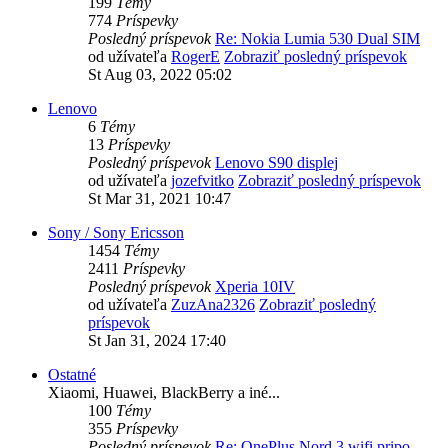
199
Témy
774
Príspevky
Posledný príspevok
Re: Nokia Lumia 530 Dual SIM
od užívateľa
RogerE
Zobraziť posledný príspevok
St Aug 03, 2022 05:02
Lenovo
6
Témy
13
Príspevky
Posledný príspevok
Lenovo S90 displej
od užívateľa
jozefvitko
Zobraziť posledný príspevok
St Mar 31, 2021 10:47
Sony / Sony Ericsson
1454
Témy
2411
Príspevky
Posledný príspevok
Xperia 10IV
od užívateľa
ZuzAna2326
Zobraziť posledný
príspevok
St Jan 31, 2024 17:40
Ostatné
Xiaomi, Huawei, BlackBerry a iné...
100
Témy
355
Príspevky
Posledný príspevok
Re: OnePlus Nord 3 wifi pripo…