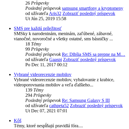
26
Príspevky
Posledný príspevok
samsung smartfony a kryptomeny
od užívateľa
Aris32
Zobraziť posledný príspevok
Ut Jún 25, 2019 15:58
SMS pre každú príležitosť
SMSky k narodeninám, meninám, zaľúbené, zábavné,
vianočné, novoročné a všetky ostatné, sms básničky ...
18
Témy
99
Príspevky
Posledný príspevok
Re: Dlhšia SMS sa prepne na M…
od užívateľa
Gaaspi
Zobraziť posledný príspevok
Po Dec 11, 2017 00:12
Vybrané videorecenzie mobilov
Vybrané videorecenzie mobilov, vybalovanie z krabice,
videoporovnania mobilov a veľa ďalšieho...
139
Témy
294
Príspevky
Posledný príspevok
Re: Samsung Galaxy S III
od užívateľa
cathpeta52
Zobraziť posledný príspevok
Ut Dec 07, 2021 07:01
Kôš
Témy, ktoré nespĺňajú pravidlá fóra....