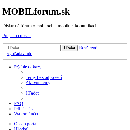
MOBILforum.sk
Diskusné fórum o mobiloch a mobilnej komunikácii
Prejsť na obsah
Rozšírené
Hľadať
vyhľadávanie
Rýchle odkazy
Temy bez odpovedí
Aktívne témy
Hľadať
FAQ
Prihlásiť sa
Vytvoriť účet
Obsah portálu
Hľadať