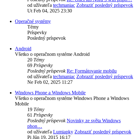
od užívateľa
techmaniac
Zobraziť posledný príspevok
Ut Feb 04, 2025 23:30
Operačné systémy
Témy
Príspevky
Posledný príspevok
Android
Všetko o operačnom systéme Android
20
Témy
69
Príspevky
Posledný príspevok
Re: Formátovanie mobilu
od užívateľa
techmaniac
Zobraziť posledný príspevok
Ne Feb 02, 2025 11:27
Windows Phone a Windows Mobile
Všetko o operačnom systéme Windows Phone a Windows
Mobile
19
Témy
61
Príspevky
Posledný príspevok
Novinky ze světa Windows
phon…
od užívateľa
Lumiapky
Zobraziť posledný príspevok
Pi Jún 19, 2015 16:17