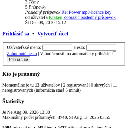
3
Témy
5
Príspevky
Posledný príspevok
Re: Power mp3-licence key
od užívateľa
Kraken
Zobraziť posledný príspevok
Št Dec 09, 2010 15:12
Prihlásiť sa
•
Vytvoriť účet
Užívateľské meno:
Heslo:
Zabudnuté heslo
|
V budúcnosti ma automaticky prihlásiť
Kto je prítomný
Momentálne je tu
13
užívateľov | 2 registrovaní | 0 skrytých | 11
neregistrovaných (informácia stará 5 minút)
Štatistiky
Je Ne Aug 09, 2026 13:30
Maximálny počet prítomných:
3740
, St Aug 13, 2025 03:55
5004
príspevkov •
2452
tém •
4327
užívateľov • Najnovším