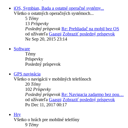
iOS, Symbian, Bada a ostatné operačné systémy...
Všetko o ostatných operačných systémoch...
5
Témy
13
Príspevky
Posledný príspevok
Re: Prehliadač na mobil bez OS
od užívateľa
Gaaspi
Zobraziť posledný príspevok
Ne Sep 20, 2015 23:14
Software
Témy
Príspevky
Posledný príspevok
GPS navigácia
Všetko o navigácii v mobilných telefónoch
20
Témy
102
Príspevky
Posledný príspevok
Re: Navigacia zadarmo bez pou…
od užívateľa
Gaaspi
Zobraziť posledný príspevok
Po Dec 11, 2017 00:17
Hry
Všetko o hrách pre mobilné telefóny
9
Témy