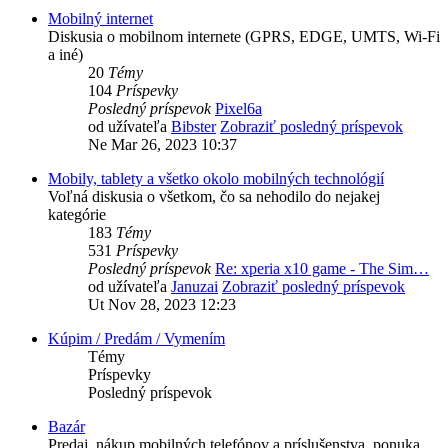
Mobilný internet
Diskusia o mobilnom internete (GPRS, EDGE, UMTS, Wi-Fi
a iné)
20
Témy
104
Príspevky
Posledný príspevok
Pixel6a
od užívateľa
Bibster
Zobraziť posledný príspevok
Ne Mar 26, 2023 10:37
Mobily, tablety a všetko okolo mobilných technológií
Voľná diskusia o všetkom, čo sa nehodilo do nejakej
kategórie
183
Témy
531
Príspevky
Posledný príspevok
Re: xperia x10 game - The Sim…
od užívateľa
Januzai
Zobraziť posledný príspevok
Ut Nov 28, 2023 12:23
Kúpim / Predám / Vymením
Témy
Príspevky
Posledný príspevok
Bazár
Predaj, nákup mobilných telefónov a príslušenstva, ponuka