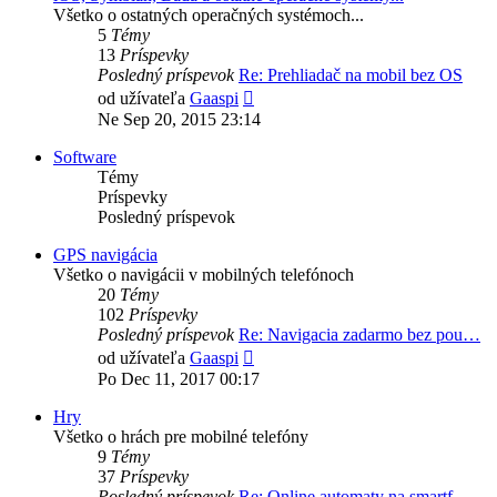
Všetko o ostatných operačných systémoch...
5
Témy
13
Príspevky
Posledný príspevok
Re: Prehliadač na mobil bez OS
Zobraziť
od užívateľa
Gaaspi
posledný
Ne Sep 20, 2015 23:14
príspevok
Software
Témy
Príspevky
Posledný príspevok
GPS navigácia
Všetko o navigácii v mobilných telefónoch
20
Témy
102
Príspevky
Posledný príspevok
Re: Navigacia zadarmo bez pou…
Zobraziť
od užívateľa
Gaaspi
posledný
Po Dec 11, 2017 00:17
príspevok
Hry
Všetko o hrách pre mobilné telefóny
9
Témy
37
Príspevky
Posledný príspevok
Re: Online automaty na smartf…