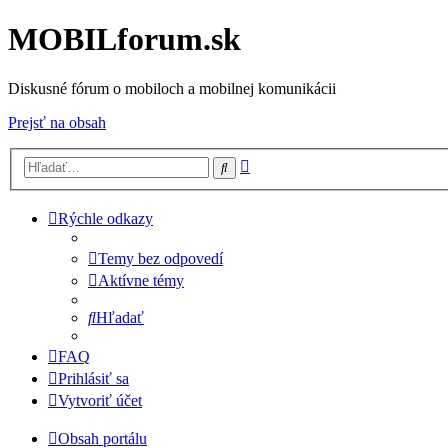
MOBILforum.sk
Diskusné fórum o mobiloch a mobilnej komunikácii
Prejsť na obsah
Rozšírené
Hľadať
vyhľadávanie
Rýchle odkazy
Temy bez odpovedí
Aktívne témy
Hľadať
FAQ
Prihlásiť sa
Vytvoriť účet
Obsah portálu