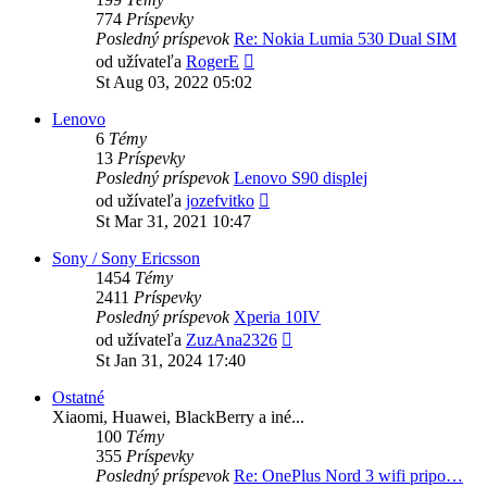
774
Príspevky
Posledný príspevok
Re: Nokia Lumia 530 Dual SIM
Zobraziť
od užívateľa
RogerE
posledný
St Aug 03, 2022 05:02
príspevok
Lenovo
6
Témy
13
Príspevky
Posledný príspevok
Lenovo S90 displej
Zobraziť
od užívateľa
jozefvitko
posledný
St Mar 31, 2021 10:47
príspevok
Sony / Sony Ericsson
1454
Témy
2411
Príspevky
Posledný príspevok
Xperia 10IV
Zobraziť
od užívateľa
ZuzAna2326
posledný
St Jan 31, 2024 17:40
príspevok
Ostatné
Xiaomi, Huawei, BlackBerry a iné...
100
Témy
355
Príspevky
Posledný príspevok
Re: OnePlus Nord 3 wifi pripo…