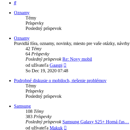
Hľadať
Oznamy
Témy
Príspevky
Posledný príspevok
Oznamy
Pravidlá fóra, oznamy, novinky, miesto pre vaše otázky, návrhy
42
Témy
64
Príspevky
Posledný príspevok
Re: Novy mobil
Zobraziť
od užívateľa
Gaaspi
posledný
So Dec 19, 2020 07:48
príspevok
Podrobné diskusie o mobiloch, riešenie problémov
Témy
Príspevky
Posledný príspevok
Samsung
108
Témy
383
Príspevky
Posledný príspevok
Samsung Galaxy S25+ Horná čas…
Zobraziť
od užívateľa
Makuk