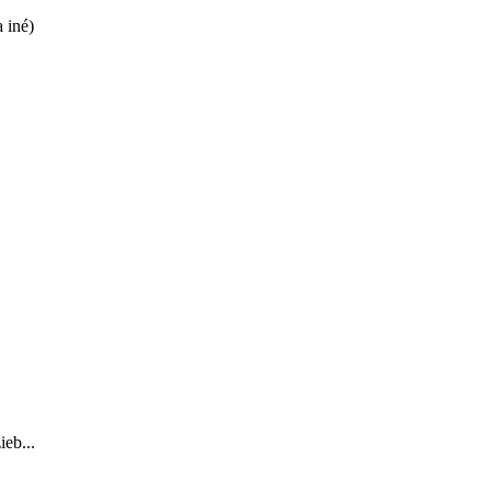
 iné)
ieb...