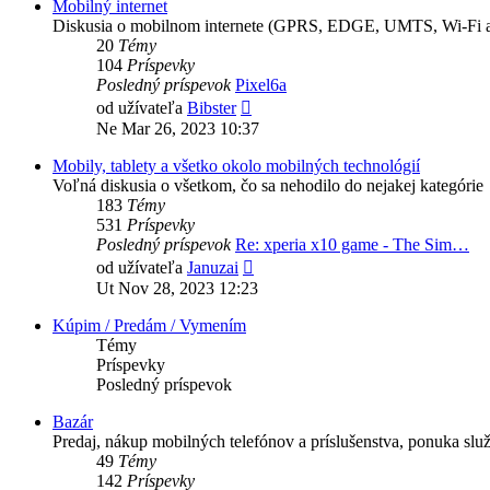
Mobilný internet
Diskusia o mobilnom internete (GPRS, EDGE, UMTS, Wi-Fi a
20
Témy
104
Príspevky
Posledný príspevok
Pixel6a
Zobraziť
od užívateľa
Bibster
posledný
Ne Mar 26, 2023 10:37
príspevok
Mobily, tablety a všetko okolo mobilných technológií
Voľná diskusia o všetkom, čo sa nehodilo do nejakej kategórie
183
Témy
531
Príspevky
Posledný príspevok
Re: xperia x10 game - The Sim…
Zobraziť
od užívateľa
Januzai
posledný
Ut Nov 28, 2023 12:23
príspevok
Kúpim / Predám / Vymením
Témy
Príspevky
Posledný príspevok
Bazár
Predaj, nákup mobilných telefónov a príslušenstva, ponuka služ
49
Témy
142
Príspevky