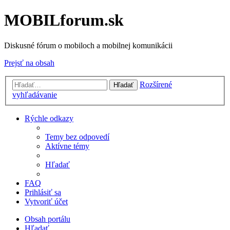
MOBILforum.sk
Diskusné fórum o mobiloch a mobilnej komunikácii
Prejsť na obsah
Rozšírené
Hľadať
vyhľadávanie
Rýchle odkazy
Temy bez odpovedí
Aktívne témy
Hľadať
FAQ
Prihlásiť sa
Vytvoriť účet
Obsah portálu
Hľadať