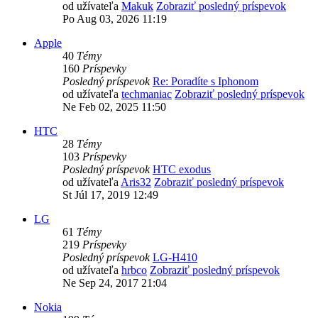
od užívateľa
Makuk
Zobraziť posledný príspevok
Po Aug 03, 2026 11:19
Apple
40
Témy
160
Príspevky
Posledný príspevok
Re: Poradíte s Iphonom
od užívateľa
techmaniac
Zobraziť posledný príspevok
Ne Feb 02, 2025 11:50
HTC
28
Témy
103
Príspevky
Posledný príspevok
HTC exodus
od užívateľa
Aris32
Zobraziť posledný príspevok
St Júl 17, 2019 12:49
LG
61
Témy
219
Príspevky
Posledný príspevok
LG-H410
od užívateľa
hrbco
Zobraziť posledný príspevok
Ne Sep 24, 2017 21:04
Nokia