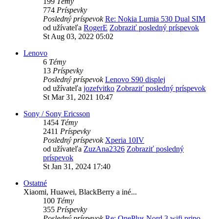
199
Témy
774
Príspevky
Posledný príspevok
Re: Nokia Lumia 530 Dual SIM
od užívateľa
RogerE
Zobraziť posledný príspevok
St Aug 03, 2022 05:02
Lenovo
6
Témy
13
Príspevky
Posledný príspevok
Lenovo S90 displej
od užívateľa
jozefvitko
Zobraziť posledný príspevok
St Mar 31, 2021 10:47
Sony / Sony Ericsson
1454
Témy
2411
Príspevky
Posledný príspevok
Xperia 10IV
od užívateľa
ZuzAna2326
Zobraziť posledný
príspevok
St Jan 31, 2024 17:40
Ostatné
Xiaomi, Huawei, BlackBerry a iné...
100
Témy
355
Príspevky
Posledný príspevok
Re: OnePlus Nord 3 wifi pripo…