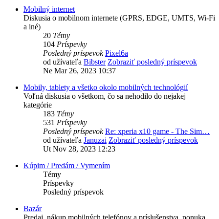
Mobilný internet
Diskusia o mobilnom internete (GPRS, EDGE, UMTS, Wi-Fi
a iné)
20
Témy
104
Príspevky
Posledný príspevok
Pixel6a
od užívateľa
Bibster
Zobraziť posledný príspevok
Ne Mar 26, 2023 10:37
Mobily, tablety a všetko okolo mobilných technológií
Voľná diskusia o všetkom, čo sa nehodilo do nejakej
kategórie
183
Témy
531
Príspevky
Posledný príspevok
Re: xperia x10 game - The Sim…
od užívateľa
Januzai
Zobraziť posledný príspevok
Ut Nov 28, 2023 12:23
Kúpim / Predám / Vymením
Témy
Príspevky
Posledný príspevok
Bazár
Predaj, nákup mobilných telefónov a príslušenstva, ponuka