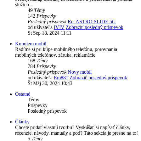
služieb...
49
Témy
142
Príspevky
Posledný príspevok
Re: ASTRO SLIDE 5G
od užívateľa
IVIV
Zobraziť posledný príspevok
St Sep 18, 2024 11:11
Kupujem mobil
Radíme si pri kúpe mobilného telefónu, porovnania
mobilných telefónov, záruka, reklamácie
168
Témy
784
Príspevky
Posledný príspevok
Novy mobil
od užívateľa
Em881
Zobraziť posledný príspevok
Št Máj 30, 2024 10:43
Ostatné
Témy
Príspevky
Posledný príspevok
Články
Chcete pridať vlastnú tvorbu? Vyskúšať si napísať články,
recenzie, návody, manuály a pod? Táto sekcia je presne na to!
5
Témy