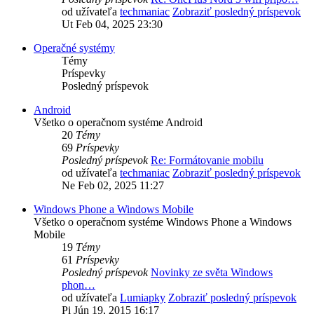
od užívateľa
techmaniac
Zobraziť posledný príspevok
Ut Feb 04, 2025 23:30
Operačné systémy
Témy
Príspevky
Posledný príspevok
Android
Všetko o operačnom systéme Android
20
Témy
69
Príspevky
Posledný príspevok
Re: Formátovanie mobilu
od užívateľa
techmaniac
Zobraziť posledný príspevok
Ne Feb 02, 2025 11:27
Windows Phone a Windows Mobile
Všetko o operačnom systéme Windows Phone a Windows
Mobile
19
Témy
61
Príspevky
Posledný príspevok
Novinky ze světa Windows
phon…
od užívateľa
Lumiapky
Zobraziť posledný príspevok
Pi Jún 19, 2015 16:17