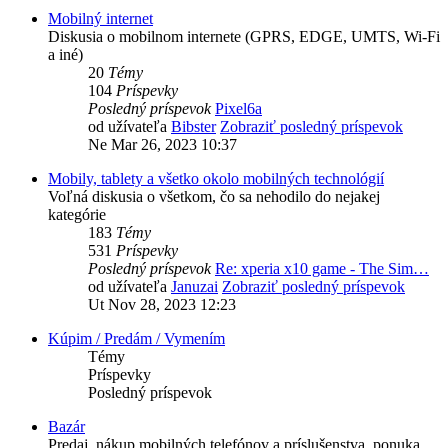
Mobilný internet
Diskusia o mobilnom internete (GPRS, EDGE, UMTS, Wi-Fi
a iné)
20
Témy
104
Príspevky
Posledný príspevok
Pixel6a
od užívateľa
Bibster
Zobraziť posledný príspevok
Ne Mar 26, 2023 10:37
Mobily, tablety a všetko okolo mobilných technológií
Voľná diskusia o všetkom, čo sa nehodilo do nejakej
kategórie
183
Témy
531
Príspevky
Posledný príspevok
Re: xperia x10 game - The Sim…
od užívateľa
Januzai
Zobraziť posledný príspevok
Ut Nov 28, 2023 12:23
Kúpim / Predám / Vymením
Témy
Príspevky
Posledný príspevok
Bazár
Predaj, nákup mobilných telefónov a príslušenstva, ponuka