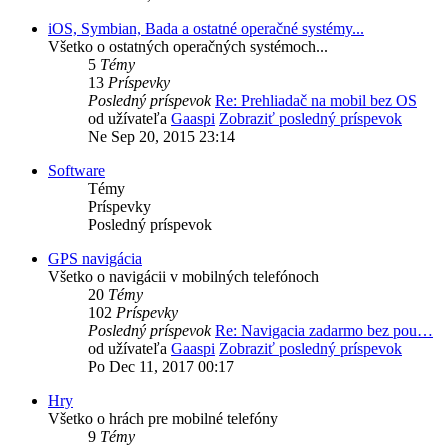
iOS, Symbian, Bada a ostatné operačné systémy...
Všetko o ostatných operačných systémoch...
5
Témy
13
Príspevky
Posledný príspevok
Re: Prehliadač na mobil bez OS
od užívateľa
Gaaspi
Zobraziť posledný príspevok
Ne Sep 20, 2015 23:14
Software
Témy
Príspevky
Posledný príspevok
GPS navigácia
Všetko o navigácii v mobilných telefónoch
20
Témy
102
Príspevky
Posledný príspevok
Re: Navigacia zadarmo bez pou…
od užívateľa
Gaaspi
Zobraziť posledný príspevok
Po Dec 11, 2017 00:17
Hry
Všetko o hrách pre mobilné telefóny
9
Témy