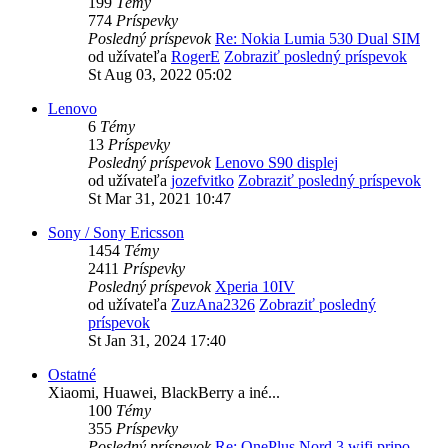
199
Témy
774
Príspevky
Posledný príspevok
Re: Nokia Lumia 530 Dual SIM
od užívateľa
RogerE
Zobraziť posledný príspevok
St Aug 03, 2022 05:02
Lenovo
6
Témy
13
Príspevky
Posledný príspevok
Lenovo S90 displej
od užívateľa
jozefvitko
Zobraziť posledný príspevok
St Mar 31, 2021 10:47
Sony / Sony Ericsson
1454
Témy
2411
Príspevky
Posledný príspevok
Xperia 10IV
od užívateľa
ZuzAna2326
Zobraziť posledný
príspevok
St Jan 31, 2024 17:40
Ostatné
Xiaomi, Huawei, BlackBerry a iné...
100
Témy
355
Príspevky
Posledný príspevok
Re: OnePlus Nord 3 wifi pripo…