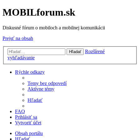
MOBILforum.sk
Diskusné fórum o mobiloch a mobilnej komunikácii
Prejsť na obsah
Rozšírené
Hľadať
vyhľadávanie
Rýchle odkazy
Temy bez odpovedí
Aktívne témy
Hľadať
FAQ
Prihlásiť sa
Vytvoriť účet
Obsah portálu
Hľadať