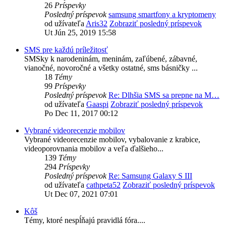
26
Príspevky
Posledný príspevok
samsung smartfony a kryptomeny
od užívateľa
Aris32
Zobraziť posledný príspevok
Ut Jún 25, 2019 15:58
SMS pre každú príležitosť
SMSky k narodeninám, meninám, zaľúbené, zábavné,
vianočné, novoročné a všetky ostatné, sms básničky ...
18
Témy
99
Príspevky
Posledný príspevok
Re: Dlhšia SMS sa prepne na M…
od užívateľa
Gaaspi
Zobraziť posledný príspevok
Po Dec 11, 2017 00:12
Vybrané videorecenzie mobilov
Vybrané videorecenzie mobilov, vybalovanie z krabice,
videoporovnania mobilov a veľa ďalšieho...
139
Témy
294
Príspevky
Posledný príspevok
Re: Samsung Galaxy S III
od užívateľa
cathpeta52
Zobraziť posledný príspevok
Ut Dec 07, 2021 07:01
Kôš
Témy, ktoré nespĺňajú pravidlá fóra....