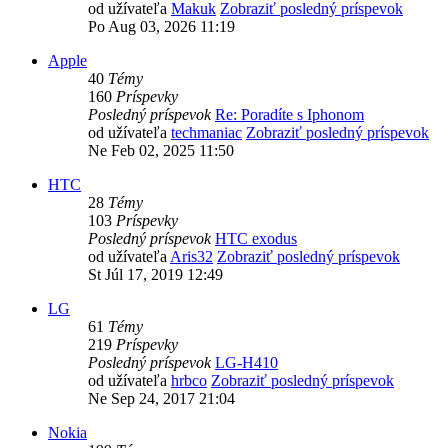
od užívateľa
Makuk
Zobraziť posledný príspevok
Po Aug 03, 2026 11:19
Apple
40
Témy
160
Príspevky
Posledný príspevok
Re: Poradíte s Iphonom
od užívateľa
techmaniac
Zobraziť posledný príspevok
Ne Feb 02, 2025 11:50
HTC
28
Témy
103
Príspevky
Posledný príspevok
HTC exodus
od užívateľa
Aris32
Zobraziť posledný príspevok
St Júl 17, 2019 12:49
LG
61
Témy
219
Príspevky
Posledný príspevok
LG-H410
od užívateľa
hrbco
Zobraziť posledný príspevok
Ne Sep 24, 2017 21:04
Nokia