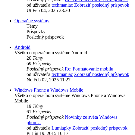
od užívateľa
techmaniac
Zobraziť posledný príspevok
Ut Feb 04, 2025 23:30
Operačné systémy
Témy
Príspevky
Posledný príspevok
Android
Všetko o operačnom systéme Android
20
Témy
69
Príspevky
Posledný príspevok
Re: Formátovanie mobilu
od užívateľa
techmaniac
Zobraziť posledný príspevok
Ne Feb 02, 2025 11:27
Windows Phone a Windows Mobile
Všetko o operačnom systéme Windows Phone a Windows
Mobile
19
Témy
61
Príspevky
Posledný príspevok
Novinky ze světa Windows
phon…
od užívateľa
Lumiapky
Zobraziť posledný príspevok
Pi Jún 19, 2015 16:17