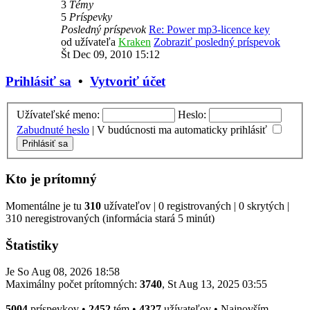
3
Témy
5
Príspevky
Posledný príspevok
Re: Power mp3-licence key
od užívateľa
Kraken
Zobraziť posledný príspevok
Št Dec 09, 2010 15:12
Prihlásiť sa
•
Vytvoriť účet
Užívateľské meno:
Heslo:
Zabudnuté heslo
|
V budúcnosti ma automaticky prihlásiť
Kto je prítomný
Momentálne je tu
310
užívateľov | 0 registrovaných | 0 skrytých |
310 neregistrovaných (informácia stará 5 minút)
Štatistiky
Je So Aug 08, 2026 18:58
Maximálny počet prítomných:
3740
, St Aug 13, 2025 03:55
5004
príspevkov •
2452
tém •
4327
užívateľov • Najnovším