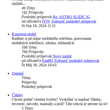
služieb...
49
Témy
142
Príspevky
Posledný príspevok
Re: ASTRO SLIDE 5G
od užívateľa
IVIV
Zobraziť posledný príspevok
St Sep 18, 2024 11:11
Kupujem mobil
Radíme si pri kúpe mobilného telefónu, porovnania
mobilných telefónov, záruka, reklamácie
168
Témy
784
Príspevky
Posledný príspevok
Novy mobil
od užívateľa
Em881
Zobraziť posledný príspevok
Št Máj 30, 2024 10:43
Ostatné
Témy
Príspevky
Posledný príspevok
Články
Chcete pridať vlastnú tvorbu? Vyskúšať si napísať články,
recenzie, návody, manuály a pod? Táto sekcia je presne na to!
5
Témy