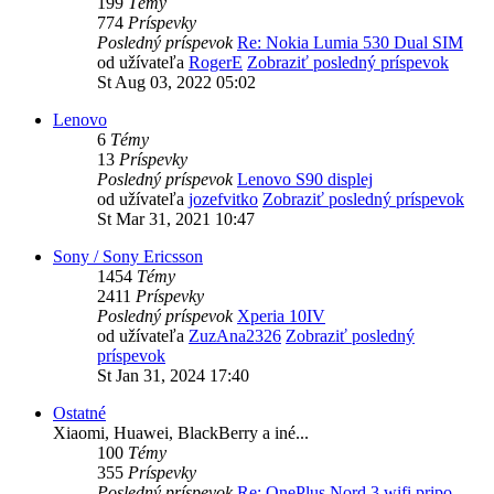
199
Témy
774
Príspevky
Posledný príspevok
Re: Nokia Lumia 530 Dual SIM
od užívateľa
RogerE
Zobraziť posledný príspevok
St Aug 03, 2022 05:02
Lenovo
6
Témy
13
Príspevky
Posledný príspevok
Lenovo S90 displej
od užívateľa
jozefvitko
Zobraziť posledný príspevok
St Mar 31, 2021 10:47
Sony / Sony Ericsson
1454
Témy
2411
Príspevky
Posledný príspevok
Xperia 10IV
od užívateľa
ZuzAna2326
Zobraziť posledný
príspevok
St Jan 31, 2024 17:40
Ostatné
Xiaomi, Huawei, BlackBerry a iné...
100
Témy
355
Príspevky
Posledný príspevok
Re: OnePlus Nord 3 wifi pripo…