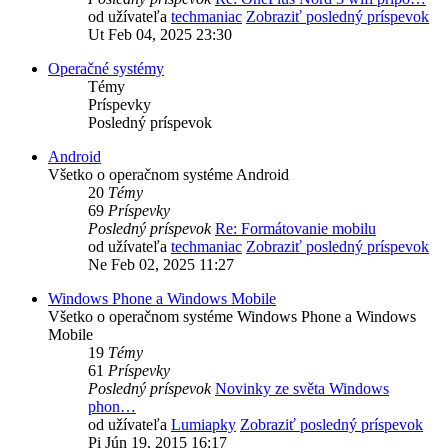
od užívateľa
techmaniac
Zobraziť posledný príspevok
Ut Feb 04, 2025 23:30
Operačné systémy
Témy
Príspevky
Posledný príspevok
Android
Všetko o operačnom systéme Android
20
Témy
69
Príspevky
Posledný príspevok
Re: Formátovanie mobilu
od užívateľa
techmaniac
Zobraziť posledný príspevok
Ne Feb 02, 2025 11:27
Windows Phone a Windows Mobile
Všetko o operačnom systéme Windows Phone a Windows
Mobile
19
Témy
61
Príspevky
Posledný príspevok
Novinky ze světa Windows
phon…
od užívateľa
Lumiapky
Zobraziť posledný príspevok
Pi Jún 19, 2015 16:17