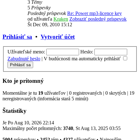
3
Témy
5
Príspevky
Posledný príspevok
Re: Power mp3-licence key
od užívateľa
Kraken
Zobraziť posledný príspevok
Št Dec 09, 2010 15:12
Prihlásiť sa
•
Vytvoriť účet
Užívateľské meno:
Heslo:
Zabudnuté heslo
|
V budúcnosti ma automaticky prihlásiť
Kto je prítomný
Momentálne je tu
19
užívateľov | 0 registrovaných | 0 skrytých | 19
neregistrovaných (informácia stará 5 minút)
Štatistiky
Je Po Aug 10, 2026 22:14
Maximálny počet prítomných:
3740
, St Aug 13, 2025 03:55
5004
príspevkov •
2452
tém •
4327
užívateľov • Najnovším