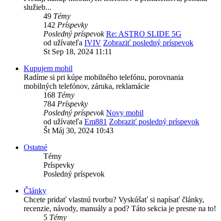
služieb...
49
Témy
142
Príspevky
Posledný príspevok
Re: ASTRO SLIDE 5G
od užívateľa
IVIV
Zobraziť posledný príspevok
St Sep 18, 2024 11:11
Kupujem mobil
Radíme si pri kúpe mobilného telefónu, porovnania
mobilných telefónov, záruka, reklamácie
168
Témy
784
Príspevky
Posledný príspevok
Novy mobil
od užívateľa
Em881
Zobraziť posledný príspevok
Št Máj 30, 2024 10:43
Ostatné
Témy
Príspevky
Posledný príspevok
Články
Chcete pridať vlastnú tvorbu? Vyskúšať si napísať články,
recenzie, návody, manuály a pod? Táto sekcia je presne na to!
5
Témy