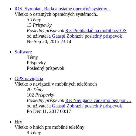
iOS, Symbian, Bada a ostatné operačné systémy...
Všetko o ostatných operačných systémoch...
5
Témy
13
Príspevky
Posledný príspevok
Re: Prehliadač na mobil bez OS
od užívateľa
Gaaspi
Zobraziť posledný príspevok
Ne Sep 20, 2015 23:14
Software
Témy
Príspevky
Posledný príspevok
GPS navigácia
Všetko o navigácii v mobilných telefónoch
20
Témy
102
Príspevky
Posledný príspevok
Re: Navigacia zadarmo bez pou…
od užívateľa
Gaaspi
Zobraziť posledný príspevok
Po Dec 11, 2017 00:17
Hry
Všetko o hrách pre mobilné telefóny
9
Témy