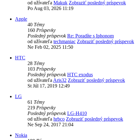
od užívateľa
Makuk
Zobraziť posledný príspevok
Po Aug 03, 2026 11:19
Apple
40
Témy
160
Príspevky
Posledný príspevok
Re: Poradíte s Iphonom
od užívateľa
techmaniac
Zobraziť posledný príspevok
Ne Feb 02, 2025 11:50
HTC
28
Témy
103
Príspevky
Posledný príspevok
HTC exodus
od užívateľa
Aris32
Zobraziť posledný príspevok
St Júl 17, 2019 12:49
LG
61
Témy
219
Príspevky
Posledný príspevok
LG-H410
od užívateľa
hrbco
Zobraziť posledný príspevok
Ne Sep 24, 2017 21:04
Nokia