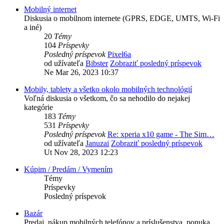
Mobilný internet
Diskusia o mobilnom internete (GPRS, EDGE, UMTS, Wi-Fi
a iné)
20
Témy
104
Príspevky
Posledný príspevok
Pixel6a
od užívateľa
Bibster
Zobraziť posledný príspevok
Ne Mar 26, 2023 10:37
Mobily, tablety a všetko okolo mobilných technológií
Voľná diskusia o všetkom, čo sa nehodilo do nejakej
kategórie
183
Témy
531
Príspevky
Posledný príspevok
Re: xperia x10 game - The Sim…
od užívateľa
Januzai
Zobraziť posledný príspevok
Ut Nov 28, 2023 12:23
Kúpim / Predám / Vymením
Témy
Príspevky
Posledný príspevok
Bazár
Predaj, nákup mobilných telefónov a príslušenstva, ponuka