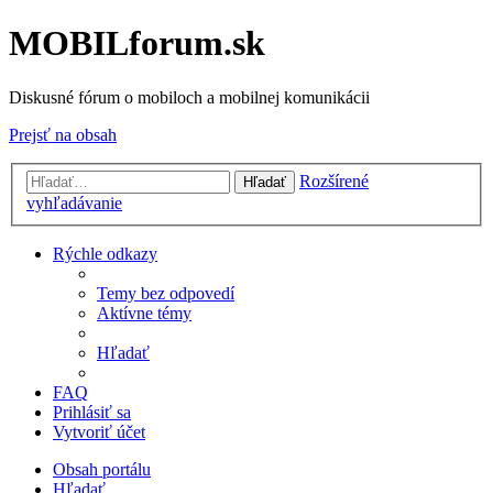
MOBILforum.sk
Diskusné fórum o mobiloch a mobilnej komunikácii
Prejsť na obsah
Rozšírené
Hľadať
vyhľadávanie
Rýchle odkazy
Temy bez odpovedí
Aktívne témy
Hľadať
FAQ
Prihlásiť sa
Vytvoriť účet
Obsah portálu
Hľadať