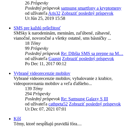
26
Príspevky
Posledný príspevok
samsung smartfony a kryptomeny
od užívateľa
Aris32
Zobraziť posledný príspevok
Ut Jún 25, 2019 15:58
SMS pre každú príležitosť
SMSky k narodeninám, meninám, zaľúbené, zábavné,
vianočné, novoročné a všetky ostatné, sms básničky ...
18
Témy
99
Príspevky
Posledný príspevok
Re: Dlhšia SMS sa prepne na M…
od užívateľa
Gaaspi
Zobraziť posledný príspevok
Po Dec 11, 2017 00:12
Vybrané videorecenzie mobilov
Vybrané videorecenzie mobilov, vybalovanie z krabice,
videoporovnania mobilov a veľa ďalšieho...
139
Témy
294
Príspevky
Posledný príspevok
Re: Samsung Galaxy S III
od užívateľa
cathpeta52
Zobraziť posledný príspevok
Ut Dec 07, 2021 07:01
Kôš
Témy, ktoré nespĺňajú pravidlá fóra....