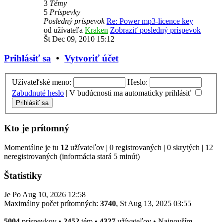
3
Témy
5
Príspevky
Posledný príspevok
Re: Power mp3-licence key
od užívateľa
Kraken
Zobraziť posledný príspevok
Št Dec 09, 2010 15:12
Prihlásiť sa
•
Vytvoriť účet
Užívateľské meno:
Heslo:
Zabudnuté heslo
|
V budúcnosti ma automaticky prihlásiť
Kto je prítomný
Momentálne je tu
12
užívateľov | 0 registrovaných | 0 skrytých | 12
neregistrovaných (informácia stará 5 minút)
Štatistiky
Je Po Aug 10, 2026 12:58
Maximálny počet prítomných:
3740
, St Aug 13, 2025 03:55
5004
príspevkov •
2452
tém •
4327
užívateľov • Najnovším