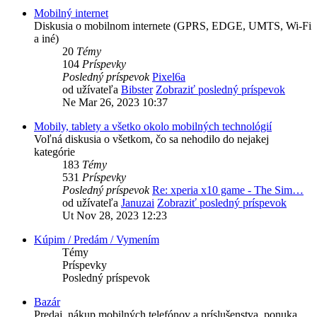
Mobilný internet
Diskusia o mobilnom internete (GPRS, EDGE, UMTS, Wi-Fi
a iné)
20
Témy
104
Príspevky
Posledný príspevok
Pixel6a
od užívateľa
Bibster
Zobraziť posledný príspevok
Ne Mar 26, 2023 10:37
Mobily, tablety a všetko okolo mobilných technológií
Voľná diskusia o všetkom, čo sa nehodilo do nejakej
kategórie
183
Témy
531
Príspevky
Posledný príspevok
Re: xperia x10 game - The Sim…
od užívateľa
Januzai
Zobraziť posledný príspevok
Ut Nov 28, 2023 12:23
Kúpim / Predám / Vymením
Témy
Príspevky
Posledný príspevok
Bazár
Predaj, nákup mobilných telefónov a príslušenstva, ponuka