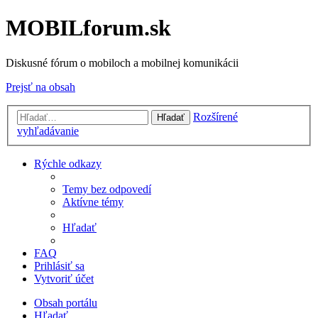
MOBILforum.sk
Diskusné fórum o mobiloch a mobilnej komunikácii
Prejsť na obsah
Rozšírené
Hľadať
vyhľadávanie
Rýchle odkazy
Temy bez odpovedí
Aktívne témy
Hľadať
FAQ
Prihlásiť sa
Vytvoriť účet
Obsah portálu
Hľadať