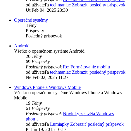
od užívateľa
techmaniac
Zobraziť posledný príspevok
Ut Feb 04, 2025 23:30
Operačné systémy
Témy
Príspevky
Posledný príspevok
Android
Všetko o operačnom systéme Android
20
Témy
69
Príspevky
Posledný príspevok
Re: Formátovanie mobilu
od užívateľa
techmaniac
Zobraziť posledný príspevok
Ne Feb 02, 2025 11:27
Windows Phone a Windows Mobile
Všetko o operačnom systéme Windows Phone a Windows
Mobile
19
Témy
61
Príspevky
Posledný príspevok
Novinky ze světa Windows
phon…
od užívateľa
Lumiapky
Zobraziť posledný príspevok
Pi Jún 19, 2015 16:17