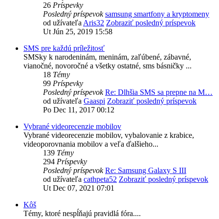
26
Príspevky
Posledný príspevok
samsung smartfony a kryptomeny
od užívateľa
Aris32
Zobraziť posledný príspevok
Ut Jún 25, 2019 15:58
SMS pre každú príležitosť
SMSky k narodeninám, meninám, zaľúbené, zábavné,
vianočné, novoročné a všetky ostatné, sms básničky ...
18
Témy
99
Príspevky
Posledný príspevok
Re: Dlhšia SMS sa prepne na M…
od užívateľa
Gaaspi
Zobraziť posledný príspevok
Po Dec 11, 2017 00:12
Vybrané videorecenzie mobilov
Vybrané videorecenzie mobilov, vybalovanie z krabice,
videoporovnania mobilov a veľa ďalšieho...
139
Témy
294
Príspevky
Posledný príspevok
Re: Samsung Galaxy S III
od užívateľa
cathpeta52
Zobraziť posledný príspevok
Ut Dec 07, 2021 07:01
Kôš
Témy, ktoré nespĺňajú pravidlá fóra....