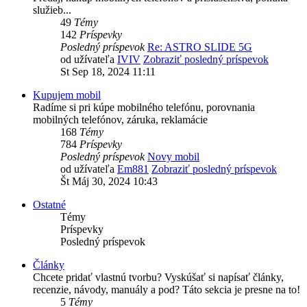
služieb...
49
Témy
142
Príspevky
Posledný príspevok
Re: ASTRO SLIDE 5G
od užívateľa
IVIV
Zobraziť posledný príspevok
St Sep 18, 2024 11:11
Kupujem mobil
Radíme si pri kúpe mobilného telefónu, porovnania
mobilných telefónov, záruka, reklamácie
168
Témy
784
Príspevky
Posledný príspevok
Novy mobil
od užívateľa
Em881
Zobraziť posledný príspevok
Št Máj 30, 2024 10:43
Ostatné
Témy
Príspevky
Posledný príspevok
Články
Chcete pridať vlastnú tvorbu? Vyskúšať si napísať články,
recenzie, návody, manuály a pod? Táto sekcia je presne na to!
5
Témy