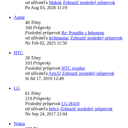
od užívateľa
Makuk
Zobraziť posledný príspevok
Po Aug 03, 2026 11:19
Apple
40
Témy
160
Príspevky
Posledný príspevok
Re: Poradíte s Iphonom
od užívateľa
techmaniac
Zobraziť posledný príspevok
Ne Feb 02, 2025 11:50
HTC
28
Témy
103
Príspevky
Posledný príspevok
HTC exodus
od užívateľa
Aris32
Zobraziť posledný príspevok
St Júl 17, 2019 12:49
LG
61
Témy
219
Príspevky
Posledný príspevok
LG-H410
od užívateľa
hrbco
Zobraziť posledný príspevok
Ne Sep 24, 2017 21:04
Nokia