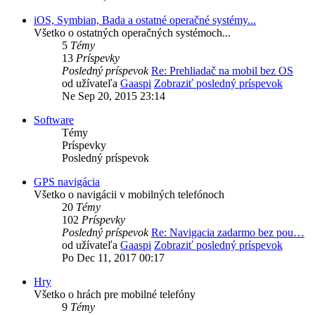
iOS, Symbian, Bada a ostatné operačné systémy...
Všetko o ostatných operačných systémoch...
5
Témy
13
Príspevky
Posledný príspevok
Re: Prehliadač na mobil bez OS
od užívateľa
Gaaspi
Zobraziť posledný príspevok
Ne Sep 20, 2015 23:14
Software
Témy
Príspevky
Posledný príspevok
GPS navigácia
Všetko o navigácii v mobilných telefónoch
20
Témy
102
Príspevky
Posledný príspevok
Re: Navigacia zadarmo bez pou…
od užívateľa
Gaaspi
Zobraziť posledný príspevok
Po Dec 11, 2017 00:17
Hry
Všetko o hrách pre mobilné telefóny
9
Témy