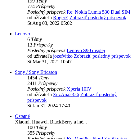
199
Témy
774
Príspevky
Posledný príspevok
Re: Nokia Lumia 530 Dual SIM
od užívateľa
RogerE
Zobraziť posledný príspevok
St Aug 03, 2022 05:02
Lenovo
6
Témy
13
Príspevky
Posledný príspevok
Lenovo S90 displej
od užívateľa
jozefvitko
Zobraziť posledný príspevok
St Mar 31, 2021 10:47
Sony / Sony Ericsson
1454
Témy
2411
Príspevky
Posledný príspevok
Xperia 10IV
od užívateľa
ZuzAna2326
Zobraziť posledný
príspevok
St Jan 31, 2024 17:40
Ostatné
Xiaomi, Huawei, BlackBerry a iné...
100
Témy
355
Príspevky
Posledný príspevok
Re: OnePlus Nord 3 wifi pripo…