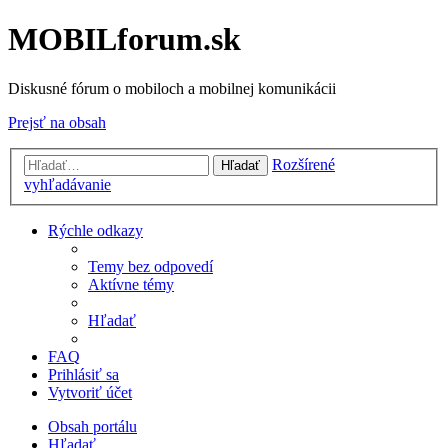
MOBILforum.sk
Diskusné fórum o mobiloch a mobilnej komunikácii
Prejsť na obsah
Rozšírené
Hľadať
vyhľadávanie
Rýchle odkazy
Temy bez odpovedí
Aktívne témy
Hľadať
FAQ
Prihlásiť sa
Vytvoriť účet
Obsah portálu
Hľadať