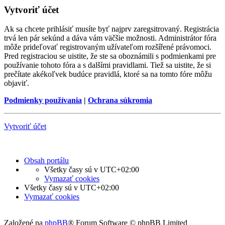
Vytvoriť účet
Ak sa chcete prihlásiť musíte byť najprv zaregsitrovaný. Registrácia
trvá len pár sekúnd a dáva vám väčšie možnosti. Administrátor fóra
môže prideľovať registrovaným užívateľom rozšířené právomoci.
Pred registraciou se uistite, že ste sa oboznámili s podmienkami pre
používanie tohoto fóra a s dalšími pravidlami. Tiež sa uistite, že si
prečítate akékoľvek budúce pravidlá, ktoré sa na tomto fóre môžu
objaviť.
Podmienky používania
|
Ochrana súkromia
Vytvoriť účet
Obsah portálu
Všetky časy sú v
UTC+02:00
Vymazať cookies
Všetky časy sú v
UTC+02:00
Vymazať cookies
Založené na
phpBB
® Forum Software © phpBB Limited