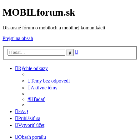
MOBILforum.sk
Diskusné fórum o mobiloch a mobilnej komunikácii
Prejsť na obsah
Rozšírené
Hľadať
vyhľadávanie
Rýchle odkazy
Temy bez odpovedí
Aktívne témy
Hľadať
FAQ
Prihlásiť sa
Vytvoriť účet
Obsah portálu