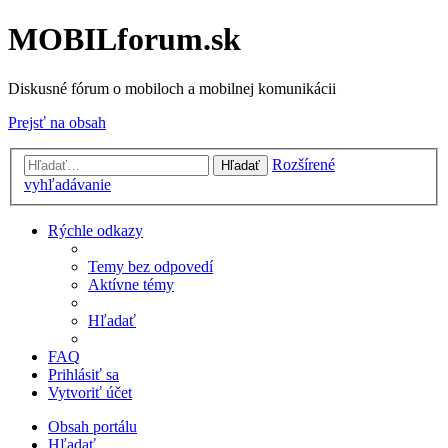
MOBILforum.sk
Diskusné fórum o mobiloch a mobilnej komunikácii
Prejsť na obsah
Rozšírené
Hľadať
vyhľadávanie
Rýchle odkazy
Temy bez odpovedí
Aktívne témy
Hľadať
FAQ
Prihlásiť sa
Vytvoriť účet
Obsah portálu
Hľadať