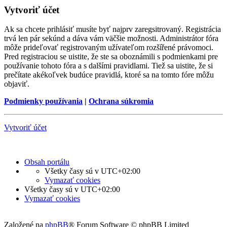
Vytvoriť účet
Ak sa chcete prihlásiť musíte byť najprv zaregsitrovaný. Registrácia
trvá len pár sekúnd a dáva vám väčšie možnosti. Administrátor fóra
môže prideľovať registrovaným užívateľom rozšířené právomoci.
Pred registraciou se uistite, že ste sa oboznámili s podmienkami pre
používanie tohoto fóra a s dalšími pravidlami. Tiež sa uistite, že si
prečítate akékoľvek budúce pravidlá, ktoré sa na tomto fóre môžu
objaviť.
Podmienky používania
|
Ochrana súkromia
Vytvoriť účet
Obsah portálu
Všetky časy sú v
UTC+02:00
Vymazať cookies
Všetky časy sú v
UTC+02:00
Vymazať cookies
Založené na
phpBB
® Forum Software © phpBB Limited