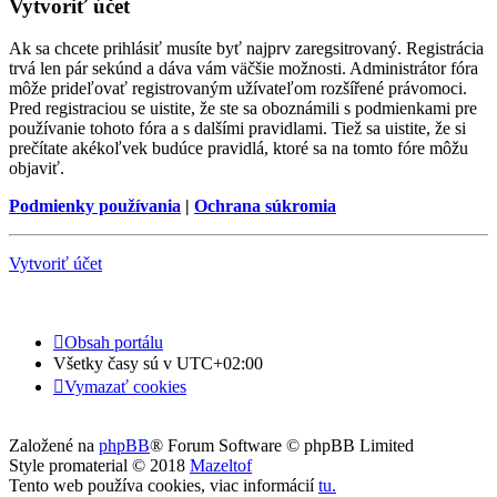
Vytvoriť účet
Ak sa chcete prihlásiť musíte byť najprv zaregsitrovaný. Registrácia
trvá len pár sekúnd a dáva vám väčšie možnosti. Administrátor fóra
môže prideľovať registrovaným užívateľom rozšířené právomoci.
Pred registraciou se uistite, že ste sa oboznámili s podmienkami pre
používanie tohoto fóra a s dalšími pravidlami. Tiež sa uistite, že si
prečítate akékoľvek budúce pravidlá, ktoré sa na tomto fóre môžu
objaviť.
Podmienky používania
|
Ochrana súkromia
Vytvoriť účet
Obsah portálu
Všetky časy sú v
UTC+02:00
Vymazať cookies
Založené na
phpBB
® Forum Software © phpBB Limited
Style promaterial © 2018
Mazeltof
Tento web používa cookies, viac informácií
tu
.