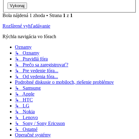
Bola nájdená 1 zhoda • Strana
1
z
1
Rozšírené vyhľadávanie
Rýchla navigácia vo fórach
Oznamy
↳ Oznamy
↳ Pravidlá fóra
↳ Prečo sa zaregistrovať?
↳ Pre vedenie fóra...
↳ Od vedenia fóra...
Podrobné diskusie o mobiloch, riešenie problémov
↳ Samsung
↳ Apple
↳ HTC
↳ LG
↳ Nokia
↳ Lenovo
↳ Sony / Sony Ericsson
↳ Ostatné
Operačné systémy