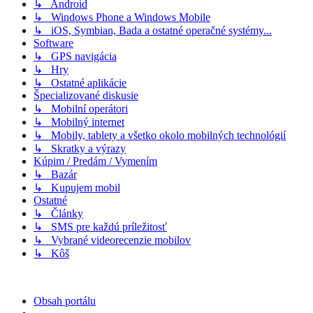
↳ Android
↳ Windows Phone a Windows Mobile
↳ iOS, Symbian, Bada a ostatné operačné systémy...
Software
↳ GPS navigácia
↳ Hry
↳ Ostatné aplikácie
Špecializované diskusie
↳ Mobilní operátori
↳ Mobilný internet
↳ Mobily, tablety a všetko okolo mobilných technológií
↳ Skratky a výrazy
Kúpim / Predám / Vymením
↳ Bazár
↳ Kupujem mobil
Ostatné
↳ Články
↳ SMS pre každú príležitosť
↳ Vybrané videorecenzie mobilov
↳ Kôš
Obsah portálu