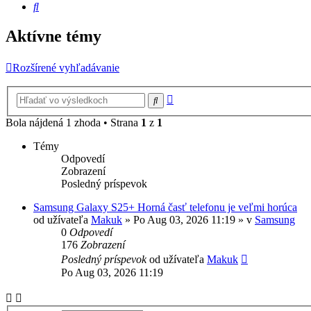
Hľadať
Aktívne témy
Rozšírené vyhľadávanie
Rozšírené
Hľadať
vyhľadávanie
Bola nájdená 1 zhoda • Strana
1
z
1
Témy
Odpovedí
Zobrazení
Posledný príspevok
Samsung Galaxy S25+ Horná časť telefonu je veľmi horúca
od užívateľa
Makuk
»
Po Aug 03, 2026 11:19
» v
Samsung
0
Odpovedí
176
Zobrazení
Posledný príspevok
od užívateľa
Makuk
Po Aug 03, 2026 11:19