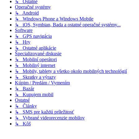
↳ Ostatné
Operačné systémy
↳ Android
↳ Windows Phone a Windows Mobile
↳ iOS, Symbian, Bada a ostatné operačné systémy...
Software
↳ GPS navigácia
↳ Hry
↳ Ostatné aplikácie
Špecializované diskusie
↳ Mobilní operátori
↳ Mobilný internet
↳ Mobily, tablety a všetko okolo mobilných technológií
↳ Skratky a výrazy
Kúpim / Predám / Vymením
↳ Bazár
↳ Kupujem mobil
Ostatné
↳ Články
↳ SMS pre každú príležitosť
↳ Vybrané videorecenzie mobilov
↳ Kôš