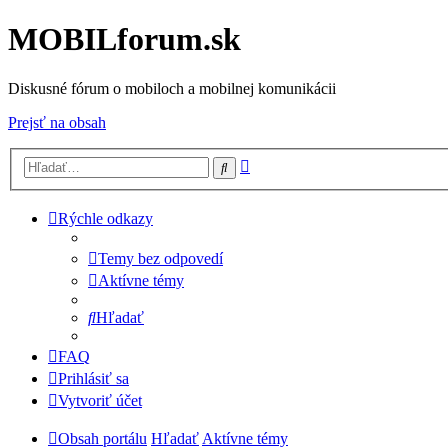
MOBILforum.sk
Diskusné fórum o mobiloch a mobilnej komunikácii
Prejsť na obsah
Rozšírené
Hľadať
vyhľadávanie
Rýchle odkazy
Temy bez odpovedí
Aktívne témy
Hľadať
FAQ
Prihlásiť sa
Vytvoriť účet
Obsah portálu
Hľadať
Aktívne témy