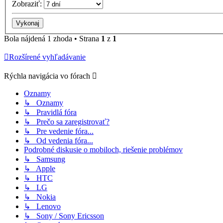
Zobraziť:
Bola nájdená 1 zhoda • Strana
1
z
1
Rozšírené vyhľadávanie
Rýchla navigácia vo fórach
Oznamy
↳ Oznamy
↳ Pravidlá fóra
↳ Prečo sa zaregistrovať?
↳ Pre vedenie fóra...
↳ Od vedenia fóra...
Podrobné diskusie o mobiloch, riešenie problémov
↳ Samsung
↳ Apple
↳ HTC
↳ LG
↳ Nokia
↳ Lenovo
↳ Sony / Sony Ericsson