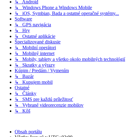
↳ Android
↳ Windows Phone a Windows Mobile
↳ iOS, Symbian, Bada a ostatné operačné systémy...
Software
↳ GPS navigácia
↳ Hry
↳ Ostatné aplikácie
Špecializované diskusie
↳ Mobilní operátori
↳ Mobilný internet
↳ Mobily, tablety a všetko okolo mobilných technológií
↳ Skratky a výrazy
Kúpim / Predám / Vymením
↳ Bazár
↳ Kupujem mobil
Ostatné
↳ Články
↳ SMS pre každú príležitosť
↳ Vybrané videorecenzie mobilov
↳ Kôš
Obsah portálu