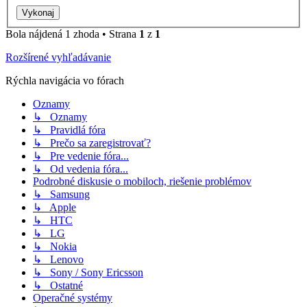
Bola nájdená 1 zhoda • Strana
1
z
1
Rozšírené vyhľadávanie
Rýchla navigácia vo fórach
Oznamy
↳ Oznamy
↳ Pravidlá fóra
↳ Prečo sa zaregistrovať?
↳ Pre vedenie fóra...
↳ Od vedenia fóra...
Podrobné diskusie o mobiloch, riešenie problémov
↳ Samsung
↳ Apple
↳ HTC
↳ LG
↳ Nokia
↳ Lenovo
↳ Sony / Sony Ericsson
↳ Ostatné
Operačné systémy