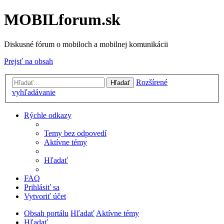
MOBILforum.sk
Diskusné fórum o mobiloch a mobilnej komunikácii
Prejsť na obsah
Rozšírené
Hľadať
vyhľadávanie
Rýchle odkazy
Temy bez odpovedí
Aktívne témy
Hľadať
FAQ
Prihlásiť sa
Vytvoriť účet
Obsah portálu
Hľadať
Aktívne témy
Hľadať