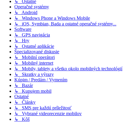
↳ Ostatné
Operačné systémy
↳ Android
↳ Windows Phone a Windows Mobile
↳ iOS, Symbian, Bada a ostatné operačné systémy...
Software
↳ GPS navigácia
↳ Hry
↳ Ostatné aplikácie
Špecializované diskusie
↳ Mobilní operátori
↳ Mobilný internet
↳ Mobily, tablety a všetko okolo mobilných technológií
↳ Skratky a výrazy
Kúpim / Predám / Vymením
↳ Bazár
↳ Kupujem mobil
Ostatné
↳ Články
↳ SMS pre každú príležitosť
↳ Vybrané videorecenzie mobilov
↳ Kôš