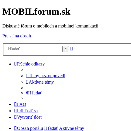
MOBILforum.sk
Diskusné fórum o mobiloch a mobilnej komunikácii
Prejsť na obsah
Rozšírené
Hľadať
vyhľadávanie
Rýchle odkazy
Temy bez odpovedí
Aktívne témy
Hľadať
FAQ
Prihlásiť sa
Vytvoriť účet
Obsah portálu
Hľadať
Aktívne témy