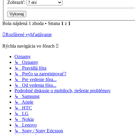
Zobraziť:
Bola nájdená 1 zhoda • Strana
1
z
1
Rozšírené vyhľadávanie
Rýchla navigácia vo fórach
Oznamy
↳ Oznamy
↳ Pravidlá fóra
↳ Prečo sa zaregistrovať?
↳ Pre vedenie fóra...
↳ Od vedenia fóra...
Podrobné diskusie o mobiloch, riešenie problémov
↳ Samsung
↳ Apple
↳ HTC
↳ LG
↳ Nokia
↳ Lenovo
↳ Sony / Sony Ericsson