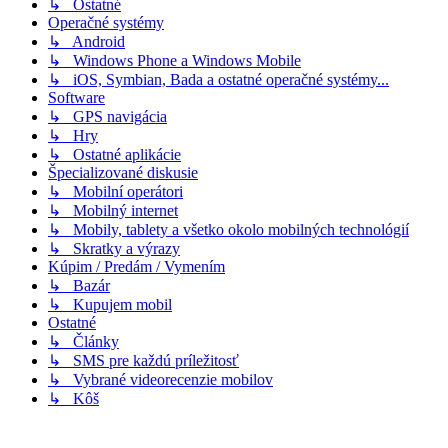
↳ Ostatné
Operačné systémy
↳ Android
↳ Windows Phone a Windows Mobile
↳ iOS, Symbian, Bada a ostatné operačné systémy...
Software
↳ GPS navigácia
↳ Hry
↳ Ostatné aplikácie
Špecializované diskusie
↳ Mobilní operátori
↳ Mobilný internet
↳ Mobily, tablety a všetko okolo mobilných technológií
↳ Skratky a výrazy
Kúpim / Predám / Vymením
↳ Bazár
↳ Kupujem mobil
Ostatné
↳ Články
↳ SMS pre každú príležitosť
↳ Vybrané videorecenzie mobilov
↳ Kôš