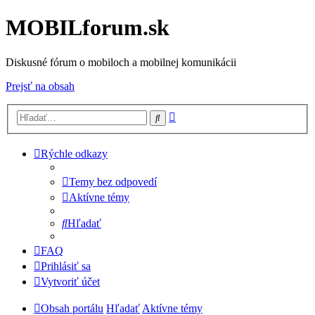
MOBILforum.sk
Diskusné fórum o mobiloch a mobilnej komunikácii
Prejsť na obsah
Rozšírené
Hľadať
vyhľadávanie
Rýchle odkazy
Temy bez odpovedí
Aktívne témy
Hľadať
FAQ
Prihlásiť sa
Vytvoriť účet
Obsah portálu
Hľadať
Aktívne témy