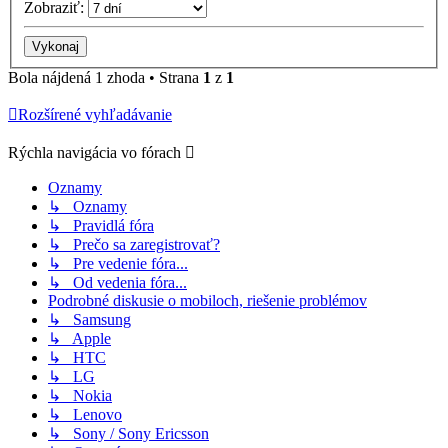
Zobraziť:
Bola nájdená 1 zhoda • Strana
1
z
1
Rozšírené vyhľadávanie
Rýchla navigácia vo fórach
Oznamy
↳ Oznamy
↳ Pravidlá fóra
↳ Prečo sa zaregistrovať?
↳ Pre vedenie fóra...
↳ Od vedenia fóra...
Podrobné diskusie o mobiloch, riešenie problémov
↳ Samsung
↳ Apple
↳ HTC
↳ LG
↳ Nokia
↳ Lenovo
↳ Sony / Sony Ericsson