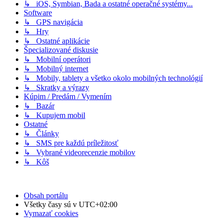
↳ iOS, Symbian, Bada a ostatné operačné systémy...
Software
↳ GPS navigácia
↳ Hry
↳ Ostatné aplikácie
Špecializované diskusie
↳ Mobilní operátori
↳ Mobilný internet
↳ Mobily, tablety a všetko okolo mobilných technológií
↳ Skratky a výrazy
Kúpim / Predám / Vymením
↳ Bazár
↳ Kupujem mobil
Ostatné
↳ Články
↳ SMS pre každú príležitosť
↳ Vybrané videorecenzie mobilov
↳ Kôš
Obsah portálu
Všetky časy sú v
UTC+02:00
Vymazať cookies