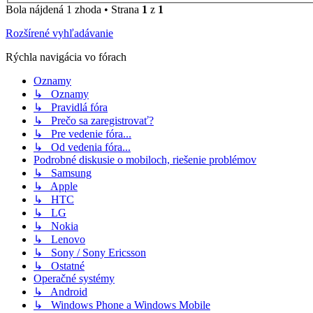
Bola nájdená 1 zhoda • Strana
1
z
1
Rozšírené vyhľadávanie
Rýchla navigácia vo fórach
Oznamy
↳ Oznamy
↳ Pravidlá fóra
↳ Prečo sa zaregistrovať?
↳ Pre vedenie fóra...
↳ Od vedenia fóra...
Podrobné diskusie o mobiloch, riešenie problémov
↳ Samsung
↳ Apple
↳ HTC
↳ LG
↳ Nokia
↳ Lenovo
↳ Sony / Sony Ericsson
↳ Ostatné
Operačné systémy
↳ Android
↳ Windows Phone a Windows Mobile