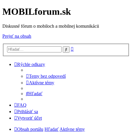
MOBILforum.sk
Diskusné fórum o mobiloch a mobilnej komunikácii
Prejsť na obsah
Rozšírené
Hľadať
vyhľadávanie
Rýchle odkazy
Temy bez odpovedí
Aktívne témy
Hľadať
FAQ
Prihlásiť sa
Vytvoriť účet
Obsah portálu
Hľadať
Aktívne témy