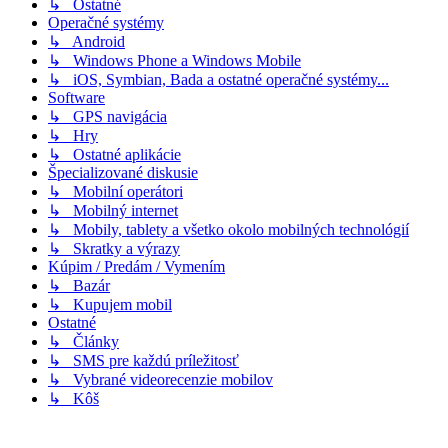
↳ Ostatné
Operačné systémy
↳ Android
↳ Windows Phone a Windows Mobile
↳ iOS, Symbian, Bada a ostatné operačné systémy...
Software
↳ GPS navigácia
↳ Hry
↳ Ostatné aplikácie
Špecializované diskusie
↳ Mobilní operátori
↳ Mobilný internet
↳ Mobily, tablety a všetko okolo mobilných technológií
↳ Skratky a výrazy
Kúpim / Predám / Vymením
↳ Bazár
↳ Kupujem mobil
Ostatné
↳ Články
↳ SMS pre každú príležitosť
↳ Vybrané videorecenzie mobilov
↳ Kôš