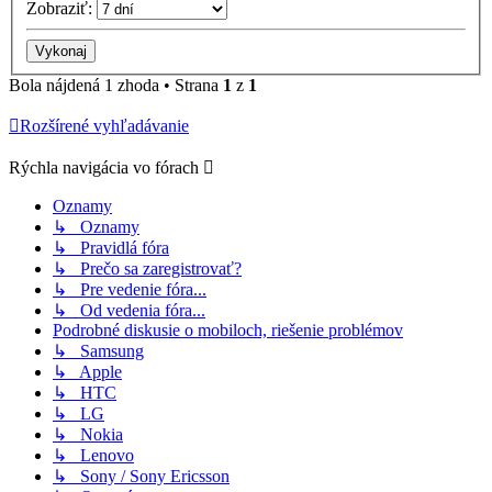
Zobraziť:
Bola nájdená 1 zhoda • Strana
1
z
1
Rozšírené vyhľadávanie
Rýchla navigácia vo fórach
Oznamy
↳ Oznamy
↳ Pravidlá fóra
↳ Prečo sa zaregistrovať?
↳ Pre vedenie fóra...
↳ Od vedenia fóra...
Podrobné diskusie o mobiloch, riešenie problémov
↳ Samsung
↳ Apple
↳ HTC
↳ LG
↳ Nokia
↳ Lenovo
↳ Sony / Sony Ericsson