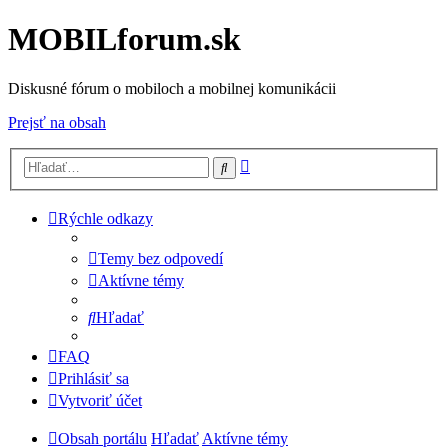
MOBILforum.sk
Diskusné fórum o mobiloch a mobilnej komunikácii
Prejsť na obsah
Rozšírené
Hľadať
vyhľadávanie
Rýchle odkazy
Temy bez odpovedí
Aktívne témy
Hľadať
FAQ
Prihlásiť sa
Vytvoriť účet
Obsah portálu
Hľadať
Aktívne témy