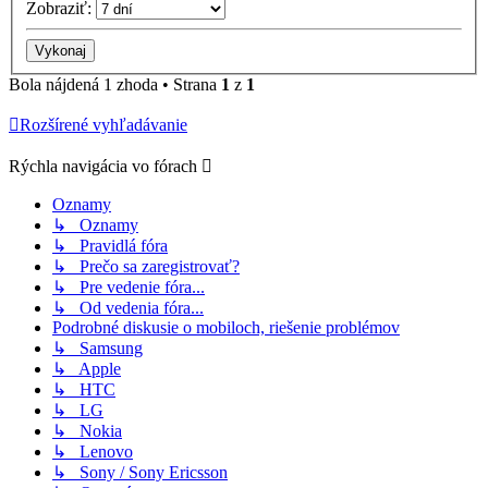
Zobraziť:
Bola nájdená 1 zhoda • Strana
1
z
1
Rozšírené vyhľadávanie
Rýchla navigácia vo fórach
Oznamy
↳ Oznamy
↳ Pravidlá fóra
↳ Prečo sa zaregistrovať?
↳ Pre vedenie fóra...
↳ Od vedenia fóra...
Podrobné diskusie o mobiloch, riešenie problémov
↳ Samsung
↳ Apple
↳ HTC
↳ LG
↳ Nokia
↳ Lenovo
↳ Sony / Sony Ericsson