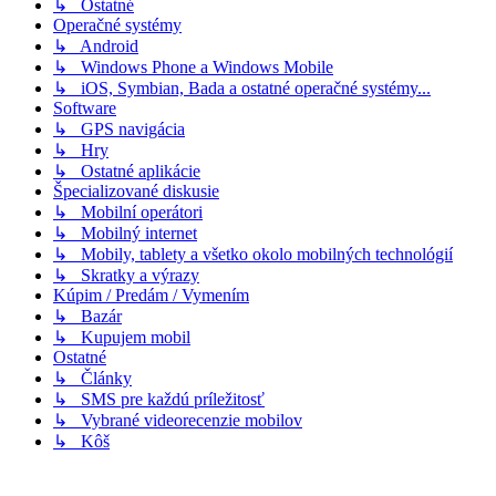
↳ Ostatné
Operačné systémy
↳ Android
↳ Windows Phone a Windows Mobile
↳ iOS, Symbian, Bada a ostatné operačné systémy...
Software
↳ GPS navigácia
↳ Hry
↳ Ostatné aplikácie
Špecializované diskusie
↳ Mobilní operátori
↳ Mobilný internet
↳ Mobily, tablety a všetko okolo mobilných technológií
↳ Skratky a výrazy
Kúpim / Predám / Vymením
↳ Bazár
↳ Kupujem mobil
Ostatné
↳ Články
↳ SMS pre každú príležitosť
↳ Vybrané videorecenzie mobilov
↳ Kôš