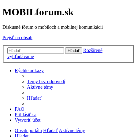
MOBILforum.sk
Diskusné fórum o mobiloch a mobilnej komunikácii
Prejsť na obsah
Rozšírené
Hľadať
vyhľadávanie
Rýchle odkazy
Temy bez odpovedí
Aktívne témy
Hľadať
FAQ
Prihlásiť sa
Vytvoriť účet
Obsah portálu
Hľadať
Aktívne témy
Hľadať