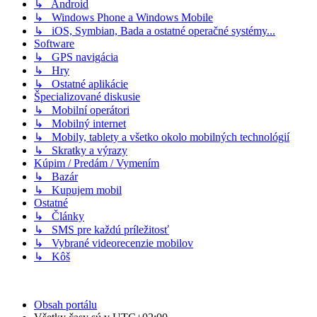
↳ Android
↳ Windows Phone a Windows Mobile
↳ iOS, Symbian, Bada a ostatné operačné systémy...
Software
↳ GPS navigácia
↳ Hry
↳ Ostatné aplikácie
Špecializované diskusie
↳ Mobilní operátori
↳ Mobilný internet
↳ Mobily, tablety a všetko okolo mobilných technológií
↳ Skratky a výrazy
Kúpim / Predám / Vymením
↳ Bazár
↳ Kupujem mobil
Ostatné
↳ Články
↳ SMS pre každú príležitosť
↳ Vybrané videorecenzie mobilov
↳ Kôš
Obsah portálu