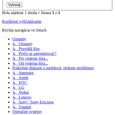
Bola nájdená 1 zhoda • Strana
1
z
1
Rozšírené vyhľadávanie
Rýchla navigácia vo fórach
Oznamy
↳ Oznamy
↳ Pravidlá fóra
↳ Prečo sa zaregistrovať?
↳ Pre vedenie fóra...
↳ Od vedenia fóra...
Podrobné diskusie o mobiloch, riešenie problémov
↳ Samsung
↳ Apple
↳ HTC
↳ LG
↳ Nokia
↳ Lenovo
↳ Sony / Sony Ericsson
↳ Ostatné
Operačné systémy