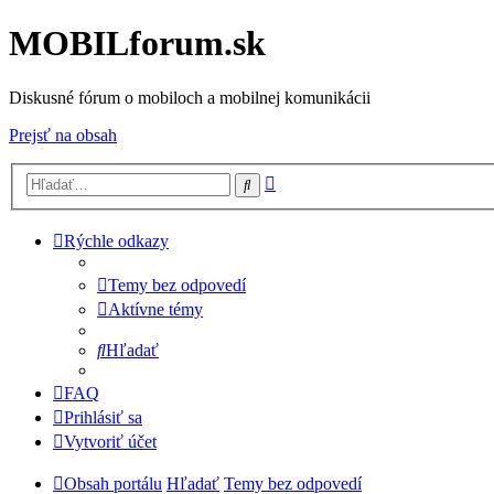
MOBILforum.sk
Diskusné fórum o mobiloch a mobilnej komunikácii
Prejsť na obsah
Rozšírené
Hľadať
vyhľadávanie
Rýchle odkazy
Temy bez odpovedí
Aktívne témy
Hľadať
FAQ
Prihlásiť sa
Vytvoriť účet
Obsah portálu
Hľadať
Temy bez odpovedí