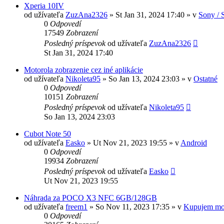
Xperia 10IV
od užívateľa
ZuzAna2326
»
St Jan 31, 2024 17:40
» v
Sony / 
0
Odpovedí
17549
Zobrazení
Posledný príspevok
od užívateľa
ZuzAna2326
St Jan 31, 2024 17:40
Motorola zobrazenie cez iné aplikácie
od užívateľa
Nikoleta95
»
So Jan 13, 2024 23:03
» v
Ostatné
0
Odpovedí
10151
Zobrazení
Posledný príspevok
od užívateľa
Nikoleta95
So Jan 13, 2024 23:03
Cubot Note 50
od užívateľa
Easko
»
Ut Nov 21, 2023 19:55
» v
Android
0
Odpovedí
19934
Zobrazení
Posledný príspevok
od užívateľa
Easko
Ut Nov 21, 2023 19:55
Náhrada za POCO X3 NFC 6GB/128GB
od užívateľa
freem1
»
So Nov 11, 2023 17:35
» v
Kupujem mo
0
Odpovedí