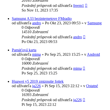
20165
Zobrazení
Posledný príspevok
od užívateľa
freem1
So Nov 11, 2023 17:35
Samsung A33 bezinternetove FMradio
od užívateľa
andro
»
Po Okt 23, 2023 09:53
» v
Samsung
0
Odpovedí
14510
Zobrazení
Posledný príspevok
od užívateľa
andro
Po Okt 23, 2023 09:53
Pamäťová karta
od užívateľa
mima
»
Po Sep 25, 2023 15:25
» v
Android
0
Odpovedí
16000
Zobrazení
Posledný príspevok
od užívateľa
mima
Po Sep 25, 2023 15:25
Huawei y5 2019 zmiznutie fotiek
od užívateľa
ja226
»
Pi Sep 15, 2023 22:12
» v
Ostatné
0
Odpovedí
16393
Zobrazení
Posledný príspevok
od užívateľa
ja226
Pi Sep 15, 2023 22:12