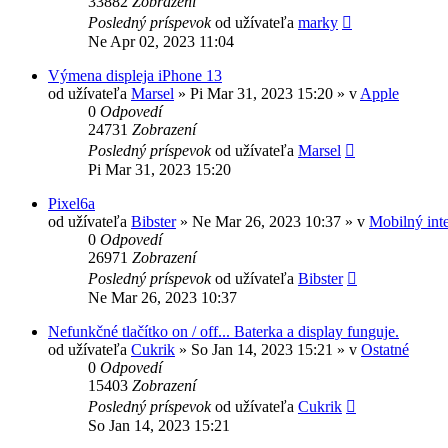
33882
Zobrazení
Posledný príspevok
od užívateľa
marky
Ne Apr 02, 2023 11:04
Výmena displeja iPhone 13
od užívateľa
Marsel
»
Pi Mar 31, 2023 15:20
» v
Apple
0
Odpovedí
24731
Zobrazení
Posledný príspevok
od užívateľa
Marsel
Pi Mar 31, 2023 15:20
Pixel6a
od užívateľa
Bibster
»
Ne Mar 26, 2023 10:37
» v
Mobilný inte
0
Odpovedí
26971
Zobrazení
Posledný príspevok
od užívateľa
Bibster
Ne Mar 26, 2023 10:37
Nefunkčné tlačítko on / off... Baterka a display funguje.
od užívateľa
Cukrik
»
So Jan 14, 2023 15:21
» v
Ostatné
0
Odpovedí
15403
Zobrazení
Posledný príspevok
od užívateľa
Cukrik
So Jan 14, 2023 15:21