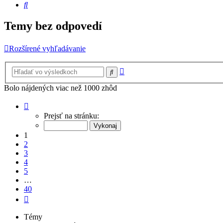
Hľadať
Temy bez odpovedí
Rozšírené vyhľadávanie
Rozšírené
Hľadať
vyhľadávanie
Bolo nájdených viac než 1000 zhôd
Strana
1
Prejsť na stránku:
z
40
1
2
3
4
5
…
40
Ďalšia
Témy