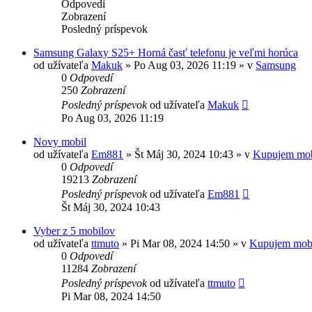
Odpovedí
Zobrazení
Posledný príspevok
Samsung Galaxy S25+ Horná časť telefonu je veľmi horúca
od užívateľa
Makuk
»
Po Aug 03, 2026 11:19
» v
Samsung
0
Odpovedí
250
Zobrazení
Posledný príspevok
od užívateľa
Makuk
Po Aug 03, 2026 11:19
Novy mobil
od užívateľa
Em881
»
Št Máj 30, 2024 10:43
» v
Kupujem mob
0
Odpovedí
19213
Zobrazení
Posledný príspevok
od užívateľa
Em881
Št Máj 30, 2024 10:43
Vyber z 5 mobilov
od užívateľa
ttmuto
»
Pi Mar 08, 2024 14:50
» v
Kupujem mob
0
Odpovedí
11284
Zobrazení
Posledný príspevok
od užívateľa
ttmuto
Pi Mar 08, 2024 14:50