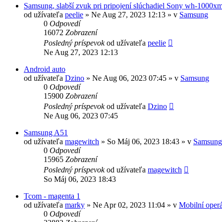
Samsung, slabší zvuk pri pripojení slúchadiel Sony wh-1000x
od užívateľa
peelie
»
Ne Aug 27, 2023 12:13
» v
Samsung
0
Odpovedí
16072
Zobrazení
Posledný príspevok
od užívateľa
peelie
Ne Aug 27, 2023 12:13
Android auto
od užívateľa
Dzino
»
Ne Aug 06, 2023 07:45
» v
Samsung
0
Odpovedí
15900
Zobrazení
Posledný príspevok
od užívateľa
Dzino
Ne Aug 06, 2023 07:45
Samsung A51
od užívateľa
magewitch
»
So Máj 06, 2023 18:43
» v
Samsung
0
Odpovedí
15965
Zobrazení
Posledný príspevok
od užívateľa
magewitch
So Máj 06, 2023 18:43
Tcom - magenta 1
od užívateľa
marky
»
Ne Apr 02, 2023 11:04
» v
Mobilní operá
0
Odpovedí