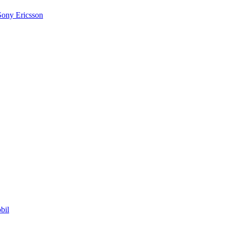
Sony Ericsson
bil