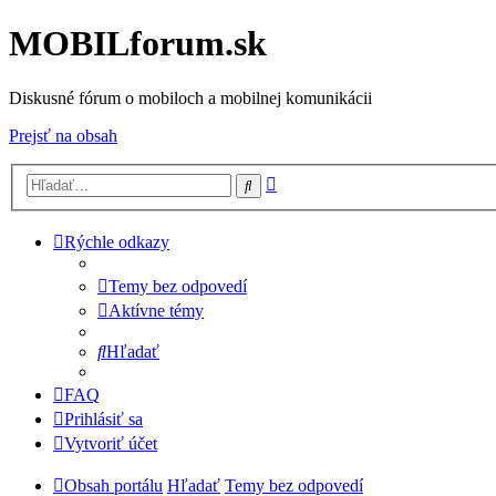
MOBILforum.sk
Diskusné fórum o mobiloch a mobilnej komunikácii
Prejsť na obsah
Rozšírené
Hľadať
vyhľadávanie
Rýchle odkazy
Temy bez odpovedí
Aktívne témy
Hľadať
FAQ
Prihlásiť sa
Vytvoriť účet
Obsah portálu
Hľadať
Temy bez odpovedí