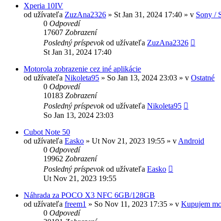
Xperia 10IV
od užívateľa
ZuzAna2326
»
St Jan 31, 2024 17:40
» v
Sony / 
0
Odpovedí
17607
Zobrazení
Posledný príspevok
od užívateľa
ZuzAna2326
St Jan 31, 2024 17:40
Motorola zobrazenie cez iné aplikácie
od užívateľa
Nikoleta95
»
So Jan 13, 2024 23:03
» v
Ostatné
0
Odpovedí
10183
Zobrazení
Posledný príspevok
od užívateľa
Nikoleta95
So Jan 13, 2024 23:03
Cubot Note 50
od užívateľa
Easko
»
Ut Nov 21, 2023 19:55
» v
Android
0
Odpovedí
19962
Zobrazení
Posledný príspevok
od užívateľa
Easko
Ut Nov 21, 2023 19:55
Náhrada za POCO X3 NFC 6GB/128GB
od užívateľa
freem1
»
So Nov 11, 2023 17:35
» v
Kupujem mo
0
Odpovedí