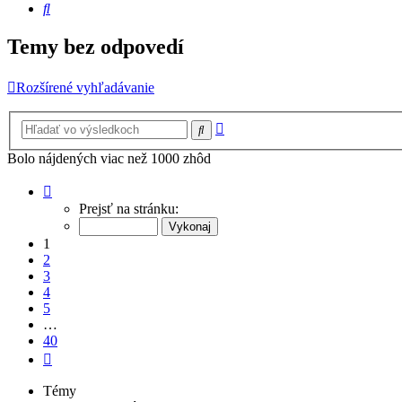
Hľadať
Temy bez odpovedí
Rozšírené vyhľadávanie
Rozšírené
Hľadať
vyhľadávanie
Bolo nájdených viac než 1000 zhôd
Strana
1
Prejsť na stránku:
z
40
1
2
3
4
5
…
40
Ďalšia
Témy