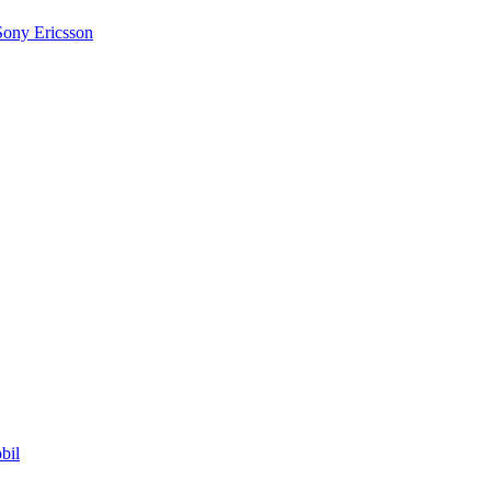
Sony Ericsson
bil