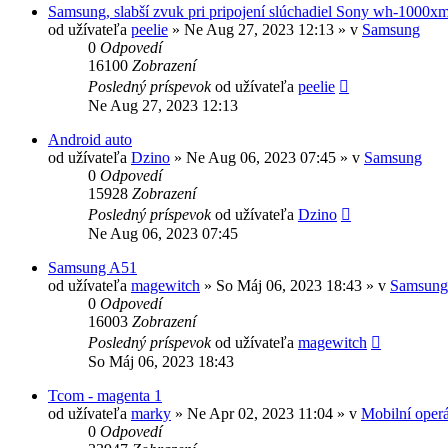
Samsung, slabší zvuk pri pripojení slúchadiel Sony wh-1000x
od užívateľa
peelie
»
Ne Aug 27, 2023 12:13
» v
Samsung
0
Odpovedí
16100
Zobrazení
Posledný príspevok
od užívateľa
peelie
Ne Aug 27, 2023 12:13
Android auto
od užívateľa
Dzino
»
Ne Aug 06, 2023 07:45
» v
Samsung
0
Odpovedí
15928
Zobrazení
Posledný príspevok
od užívateľa
Dzino
Ne Aug 06, 2023 07:45
Samsung A51
od užívateľa
magewitch
»
So Máj 06, 2023 18:43
» v
Samsung
0
Odpovedí
16003
Zobrazení
Posledný príspevok
od užívateľa
magewitch
So Máj 06, 2023 18:43
Tcom - magenta 1
od užívateľa
marky
»
Ne Apr 02, 2023 11:04
» v
Mobilní operá
0
Odpovedí