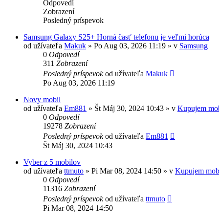
Odpovedí
Zobrazení
Posledný príspevok
Samsung Galaxy S25+ Horná časť telefonu je veľmi horúca
od užívateľa
Makuk
»
Po Aug 03, 2026 11:19
» v
Samsung
0
Odpovedí
311
Zobrazení
Posledný príspevok
od užívateľa
Makuk
Po Aug 03, 2026 11:19
Novy mobil
od užívateľa
Em881
»
Št Máj 30, 2024 10:43
» v
Kupujem mob
0
Odpovedí
19278
Zobrazení
Posledný príspevok
od užívateľa
Em881
Št Máj 30, 2024 10:43
Vyber z 5 mobilov
od užívateľa
ttmuto
»
Pi Mar 08, 2024 14:50
» v
Kupujem mob
0
Odpovedí
11316
Zobrazení
Posledný príspevok
od užívateľa
ttmuto
Pi Mar 08, 2024 14:50