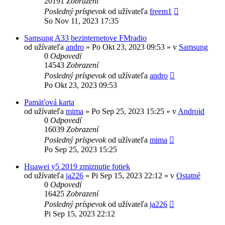
20191
Zobrazení
Posledný príspevok
od užívateľa
freem1
So Nov 11, 2023 17:35
Samsung A33 bezinternetove FMradio
od užívateľa
andro
»
Po Okt 23, 2023 09:53
» v
Samsung
0
Odpovedí
14543
Zobrazení
Posledný príspevok
od užívateľa
andro
Po Okt 23, 2023 09:53
Pamäťová karta
od užívateľa
mima
»
Po Sep 25, 2023 15:25
» v
Android
0
Odpovedí
16039
Zobrazení
Posledný príspevok
od užívateľa
mima
Po Sep 25, 2023 15:25
Huawei y5 2019 zmiznutie fotiek
od užívateľa
ja226
»
Pi Sep 15, 2023 22:12
» v
Ostatné
0
Odpovedí
16425
Zobrazení
Posledný príspevok
od užívateľa
ja226
Pi Sep 15, 2023 22:12