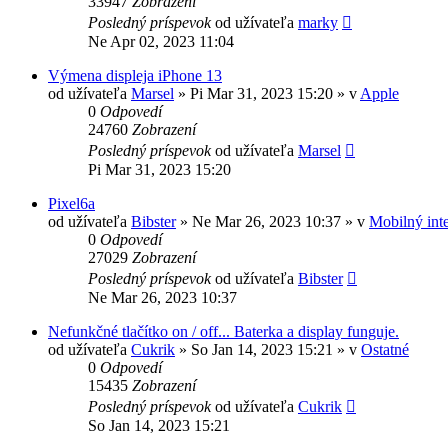
33947
Zobrazení
Posledný príspevok
od užívateľa
marky
Ne Apr 02, 2023 11:04
Výmena displeja iPhone 13
od užívateľa
Marsel
»
Pi Mar 31, 2023 15:20
» v
Apple
0
Odpovedí
24760
Zobrazení
Posledný príspevok
od užívateľa
Marsel
Pi Mar 31, 2023 15:20
Pixel6a
od užívateľa
Bibster
»
Ne Mar 26, 2023 10:37
» v
Mobilný inte
0
Odpovedí
27029
Zobrazení
Posledný príspevok
od užívateľa
Bibster
Ne Mar 26, 2023 10:37
Nefunkčné tlačítko on / off... Baterka a display funguje.
od užívateľa
Cukrik
»
So Jan 14, 2023 15:21
» v
Ostatné
0
Odpovedí
15435
Zobrazení
Posledný príspevok
od užívateľa
Cukrik
So Jan 14, 2023 15:21