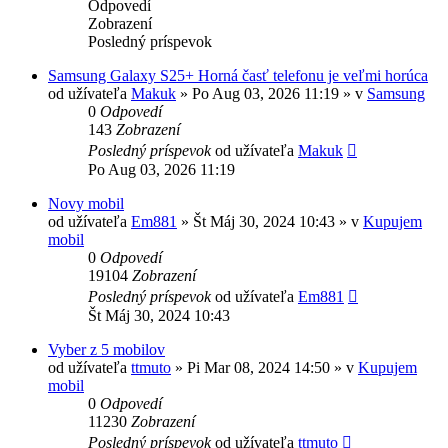
Odpovedí
Zobrazení
Posledný príspevok
Samsung Galaxy S25+ Horná časť telefonu je veľmi horúca
od užívateľa
Makuk
»
Po Aug 03, 2026 11:19
» v
Samsung
0
Odpovedí
143
Zobrazení
Posledný príspevok
od užívateľa
Makuk
Po Aug 03, 2026 11:19
Novy mobil
od užívateľa
Em881
»
Št Máj 30, 2024 10:43
» v
Kupujem
mobil
0
Odpovedí
19104
Zobrazení
Posledný príspevok
od užívateľa
Em881
Št Máj 30, 2024 10:43
Vyber z 5 mobilov
od užívateľa
ttmuto
»
Pi Mar 08, 2024 14:50
» v
Kupujem
mobil
0
Odpovedí
11230
Zobrazení
Posledný príspevok
od užívateľa
ttmuto