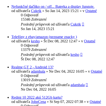
Nefunkčné tlačítko on / off... Baterka a display funguje.
od užívateľa
Cukrik
»
So Jan 14, 2023 15:21
» v
Ostatné
0
Odpovedí
15346
Zobrazení
Posledný príspevok
od užívateľa
Cukrik
So Jan 14, 2023 15:21
Telefóny z ebay/amazon (nezname znacky )
od užívateľa
kesho
»
Št Dec 08, 2022 12:47
» v
Ostatné
0
Odpovedí
13379
Zobrazení
Posledný príspevok
od užívateľa
kesho
Št Dec 08, 2022 12:47
Realme GT 2 - Android 13?
od užívateľa
adamhala
»
Ne Dec 04, 2022 16:05
» v
Ostatné
0
Odpovedí
13019
Zobrazení
Posledný príspevok
od užívateľa
adamhala
Ne Dec 04, 2022 16:05
Redmi 10 2022 akú 512Gb kartu?
od užívateľa
JohnCena
»
St Sep 07, 2022 07:38
» v
Ostatné
0
Odpovedí