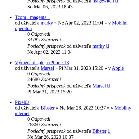
Posledný príspevok
od užívateľa
magewitch
So Máj 06, 2023 18:43
Tcom - magenta 1
od užívateľa
marky
»
Ne Apr 02, 2023 11:04
» v
Mobilní
operátori
0
Odpovedí
33785
Zobrazení
Posledný príspevok
od užívateľa
marky
Ne Apr 02, 2023 11:04
Výmena displeja iPhone 13
od užívateľa
Marsel
»
Pi Mar 31, 2023 15:20
» v
Apple
0
Odpovedí
24680
Zobrazení
Posledný príspevok
od užívateľa
Marsel
Pi Mar 31, 2023 15:20
Pixel6a
od užívateľa
Bibster
»
Ne Mar 26, 2023 10:37
» v
Mobilný
internet
0
Odpovedí
26860
Zobrazení
Posledný príspevok
od užívateľa
Bibster
Ne Mar 26, 2023 10:37