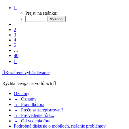
Strana
1
Prejsť na stránku:
z
40
1
2
3
4
5
…
40
Ďalšia
Rozšírené vyhľadávanie
Rýchla navigácia vo fórach
Oznamy
↳ Oznamy
↳ Pravidlá fóra
↳ Prečo sa zaregistrovať?
↳ Pre vedenie fóra...
↳ Od vedenia fóra...
Podrobné diskusie o mobiloch, riešenie problémov