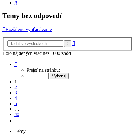
Hľadať
Temy bez odpovedí
Rozšírené vyhľadávanie
Rozšírené
Hľadať
vyhľadávanie
Bolo nájdených viac než 1000 zhôd
Strana
1
Prejsť na stránku:
z
40
1
2
3
4
5
…
40
Ďalšia
Témy