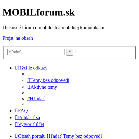
MOBILforum.sk
Diskusné fórum o mobiloch a mobilnej komunikácii
Prejsť na obsah
Rozšírené
Hľadať
vyhľadávanie
Rýchle odkazy
Temy bez odpovedí
Aktívne témy
Hľadať
FAQ
Prihlásiť sa
Vytvoriť účet
Obsah portálu
Hľadať
Temy bez odpovedí