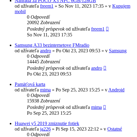
Náhrada za POCO X3 NFC 6GB/128GB
od užívateľa
freem1
»
So Nov 11, 2023 17:35
» v
Kupujem
mobil
0
Odpovedí
20092
Zobrazení
Posledný príspevok
od užívateľa
freem1
So Nov 11, 2023 17:35
Samsung A33 bezinternetove FMradio
od užívateľa
andro
»
Po Okt 23, 2023 09:53
» v
Samsung
0
Odpovedí
14445
Zobrazení
Posledný príspevok
od užívateľa
andro
Po Okt 23, 2023 09:53
Pamäťová karta
od užívateľa
mima
»
Po Sep 25, 2023 15:25
» v
Android
0
Odpovedí
15938
Zobrazení
Posledný príspevok
od užívateľa
mima
Po Sep 25, 2023 15:25
Huawei y5 2019 zmiznutie fotiek
od užívateľa
ja226
»
Pi Sep 15, 2023 22:12
» v
Ostatné
0
Odpovedí