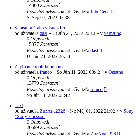
14300
Zobrazení
Posledný príspevok
od užívateľa
JohnCena
St Sep 07, 2022 07:38
Samsung Galaxy Buds Pro
od užívateľa
dasl
»
Ut Jún 21, 2022 20:13
» v
Samsung
0
Odpovedí
15377
Zobrazení
Posledný príspevok
od užívateľa
dasl
Ut Jún 21, 2022 20:13
Zapínanie mobilu prstom.
od užívateľa
franco
»
So Jún 11, 2022 08:42
» v
Ostatné
0
Odpovedí
13779
Zobrazení
Posledný príspevok
od užívateľa
franco
So Jún 11, 2022 08:42
Text
od užívateľa
ZuzAna2326
»
Ne Máj 01, 2022 21:02
» v
Sony
/ Sony Ericsson
0
Odpovedí
20699
Zobrazení
Posledný príspevok
od užívateľa
ZuzAna2326