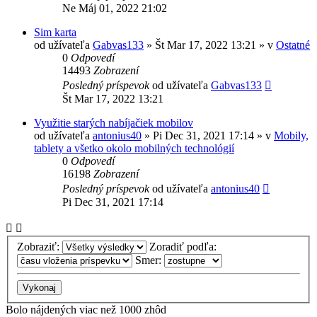
Ne Máj 01, 2022 21:02
Sim karta
od užívateľa
Gabvas133
»
Št Mar 17, 2022 13:21
» v
Ostatné
0
Odpovedí
14493
Zobrazení
Posledný príspevok
od užívateľa
Gabvas133
Št Mar 17, 2022 13:21
Využitie starých nabíjačiek mobilov
od užívateľa
antonius40
»
Pi Dec 31, 2021 17:14
» v
Mobily,
tablety a všetko okolo mobilných technológií
0
Odpovedí
16198
Zobrazení
Posledný príspevok
od užívateľa
antonius40
Pi Dec 31, 2021 17:14
Zobraziť:
Zoradiť podľa:
Smer:
Bolo nájdených viac než 1000 zhôd