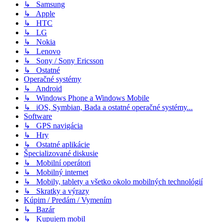
↳ Samsung
↳ Apple
↳ HTC
↳ LG
↳ Nokia
↳ Lenovo
↳ Sony / Sony Ericsson
↳ Ostatné
Operačné systémy
↳ Android
↳ Windows Phone a Windows Mobile
↳ iOS, Symbian, Bada a ostatné operačné systémy...
Software
↳ GPS navigácia
↳ Hry
↳ Ostatné aplikácie
Špecializované diskusie
↳ Mobilní operátori
↳ Mobilný internet
↳ Mobily, tablety a všetko okolo mobilných technológií
↳ Skratky a výrazy
Kúpim / Predám / Vymením
↳ Bazár
↳ Kupujem mobil