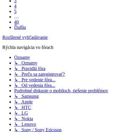
3
4
5
…
40
Ďalšia
Rozšírené vyhľadávanie
Rýchla navigácia vo fórach
Oznamy
↳ Oznamy
↳ Pravidlá fóra
↳ Prečo sa zaregistrovať?
↳ Pre vedenie fóra...
↳ Od vedenia fóra...
Podrobné diskusie o mobiloch, riešenie problémov
↳ Samsung
↳ Apple
↳ HTC
↳ LG
↳ Nokia
↳ Lenovo
↳ Sony / Sony Ericsson