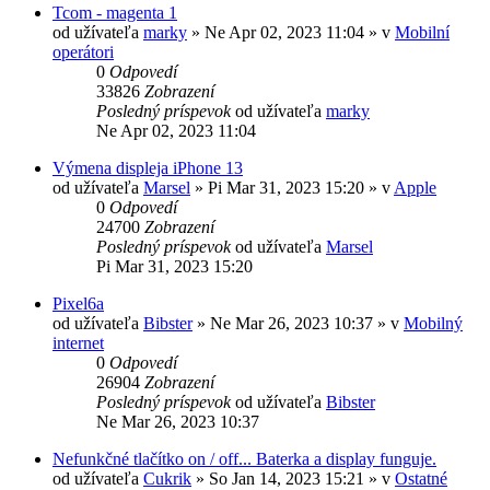
Tcom - magenta 1
od užívateľa
marky
»
Ne Apr 02, 2023 11:04
» v
Mobilní
operátori
0
Odpovedí
33826
Zobrazení
Posledný príspevok
od užívateľa
marky
Ne Apr 02, 2023 11:04
Výmena displeja iPhone 13
od užívateľa
Marsel
»
Pi Mar 31, 2023 15:20
» v
Apple
0
Odpovedí
24700
Zobrazení
Posledný príspevok
od užívateľa
Marsel
Pi Mar 31, 2023 15:20
Pixel6a
od užívateľa
Bibster
»
Ne Mar 26, 2023 10:37
» v
Mobilný
internet
0
Odpovedí
26904
Zobrazení
Posledný príspevok
od užívateľa
Bibster
Ne Mar 26, 2023 10:37
Nefunkčné tlačítko on / off... Baterka a display funguje.
od užívateľa
Cukrik
»
So Jan 14, 2023 15:21
» v
Ostatné