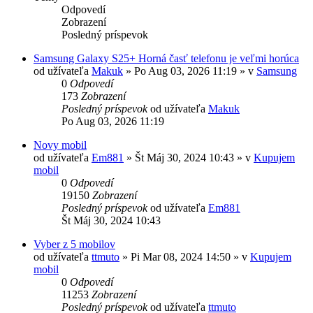
Odpovedí
Zobrazení
Posledný príspevok
Samsung Galaxy S25+ Horná časť telefonu je veľmi horúca
od užívateľa
Makuk
»
Po Aug 03, 2026 11:19
» v
Samsung
0
Odpovedí
173
Zobrazení
Posledný príspevok
od užívateľa
Makuk
Po Aug 03, 2026 11:19
Novy mobil
od užívateľa
Em881
»
Št Máj 30, 2024 10:43
» v
Kupujem
mobil
0
Odpovedí
19150
Zobrazení
Posledný príspevok
od užívateľa
Em881
Št Máj 30, 2024 10:43
Vyber z 5 mobilov
od užívateľa
ttmuto
»
Pi Mar 08, 2024 14:50
» v
Kupujem
mobil
0
Odpovedí
11253
Zobrazení
Posledný príspevok
od užívateľa
ttmuto