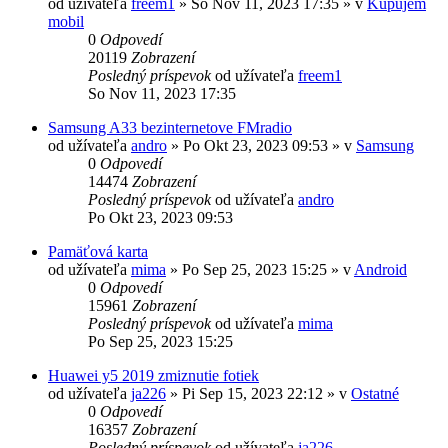
od užívateľa
freem1
»
So Nov 11, 2023 17:35
» v
Kupujem
mobil
0
Odpovedí
20119
Zobrazení
Posledný príspevok
od užívateľa
freem1
So Nov 11, 2023 17:35
Samsung A33 bezinternetove FMradio
od užívateľa
andro
»
Po Okt 23, 2023 09:53
» v
Samsung
0
Odpovedí
14474
Zobrazení
Posledný príspevok
od užívateľa
andro
Po Okt 23, 2023 09:53
Pamäťová karta
od užívateľa
mima
»
Po Sep 25, 2023 15:25
» v
Android
0
Odpovedí
15961
Zobrazení
Posledný príspevok
od užívateľa
mima
Po Sep 25, 2023 15:25
Huawei y5 2019 zmiznutie fotiek
od užívateľa
ja226
»
Pi Sep 15, 2023 22:12
» v
Ostatné
0
Odpovedí
16357
Zobrazení
Posledný príspevok
od užívateľa
ja226