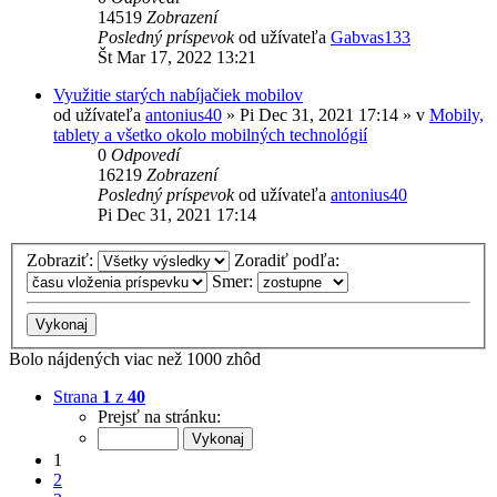
14519
Zobrazení
Posledný príspevok
od užívateľa
Gabvas133
Št Mar 17, 2022 13:21
Využitie starých nabíjačiek mobilov
od užívateľa
antonius40
»
Pi Dec 31, 2021 17:14
» v
Mobily,
tablety a všetko okolo mobilných technológií
0
Odpovedí
16219
Zobrazení
Posledný príspevok
od užívateľa
antonius40
Pi Dec 31, 2021 17:14
Zobraziť:
Zoradiť podľa:
Smer:
Bolo nájdených viac než 1000 zhôd
Strana
1
z
40
Prejsť na stránku:
1
2