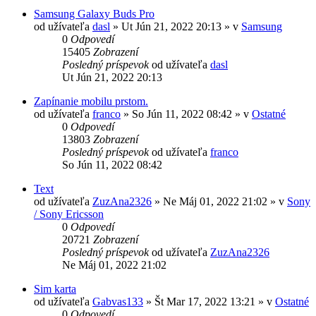
Samsung Galaxy Buds Pro
od užívateľa
dasl
»
Ut Jún 21, 2022 20:13
» v
Samsung
0
Odpovedí
15405
Zobrazení
Posledný príspevok
od užívateľa
dasl
Ut Jún 21, 2022 20:13
Zapínanie mobilu prstom.
od užívateľa
franco
»
So Jún 11, 2022 08:42
» v
Ostatné
0
Odpovedí
13803
Zobrazení
Posledný príspevok
od užívateľa
franco
So Jún 11, 2022 08:42
Text
od užívateľa
ZuzAna2326
»
Ne Máj 01, 2022 21:02
» v
Sony
/ Sony Ericsson
0
Odpovedí
20721
Zobrazení
Posledný príspevok
od užívateľa
ZuzAna2326
Ne Máj 01, 2022 21:02
Sim karta
od užívateľa
Gabvas133
»
Št Mar 17, 2022 13:21
» v
Ostatné
0
Odpovedí