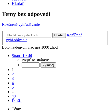
Hľadať
Temy bez odpovedí
Rozšírené vyhľadávanie
Rozšírené
Hľadať
vyhľadávanie
Bolo nájdených viac než 1000 zhôd
Strana
1
z
40
Prejsť na stránku:
1
2
3
4
5
…
40
Ďalšia
Témy