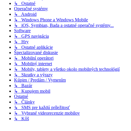
↳ Ostatné
Operačné systémy
↳ Android
↳ Windows Phone a Windows Mobile
↳ iOS, Symbian, Bada a ostatné operačné systémy...
Software
↳ GPS navigácia
↳ Hry
↳ Ostatné aplikácie
Špecializované diskusie
↳ Mobilní operátori
↳ Mobilný internet
↳ Mobily, tablety a všetko okolo mobilných technológií
↳ Skratky a výrazy
Kúpim / Predám / Vymením
↳ Bazár
↳ Kupujem mobil
Ostatné
↳ Články
↳ SMS pre každú príležitosť
↳ Vybrané videorecenzie mobilov
↳ Kôš