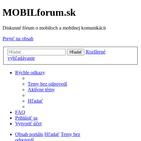
MOBILforum.sk
Diskusné fórum o mobiloch a mobilnej komunikácii
Prejsť na obsah
Rozšírené
Hľadať
vyhľadávanie
Rýchle odkazy
Temy bez odpovedí
Aktívne témy
Hľadať
FAQ
Prihlásiť sa
Vytvoriť účet
Obsah portálu
Hľadať
Temy bez
odpovedí