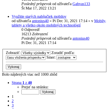
Posledný príspevok
od užívateľa
Gabvas133
Št Mar 17, 2022 13:21
Využitie starých nabíjačiek mobilov
od užívateľa
antonius40
»
Pi Dec 31, 2021 17:14
» v
Mobily,
tablety a všetko okolo mobilných technológií
0
Odpovedí
16213
Zobrazení
Posledný príspevok
od užívateľa
antonius40
Pi Dec 31, 2021 17:14
Zobraziť:
Zoradiť podľa:
Smer:
Bolo nájdených viac než 1000 zhôd
Strana
1
z
40
Prejsť na stránku:
1
2
3