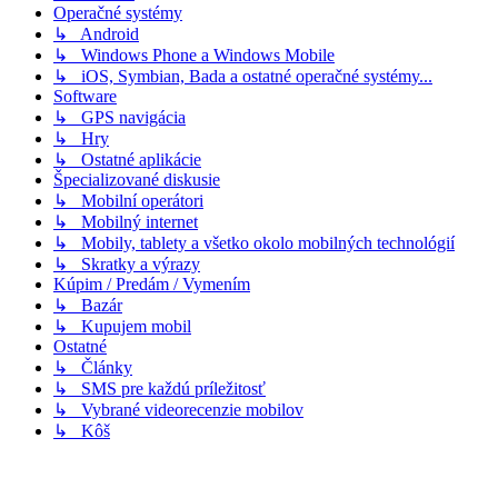
Operačné systémy
↳ Android
↳ Windows Phone a Windows Mobile
↳ iOS, Symbian, Bada a ostatné operačné systémy...
Software
↳ GPS navigácia
↳ Hry
↳ Ostatné aplikácie
Špecializované diskusie
↳ Mobilní operátori
↳ Mobilný internet
↳ Mobily, tablety a všetko okolo mobilných technológií
↳ Skratky a výrazy
Kúpim / Predám / Vymením
↳ Bazár
↳ Kupujem mobil
Ostatné
↳ Články
↳ SMS pre každú príležitosť
↳ Vybrané videorecenzie mobilov
↳ Kôš