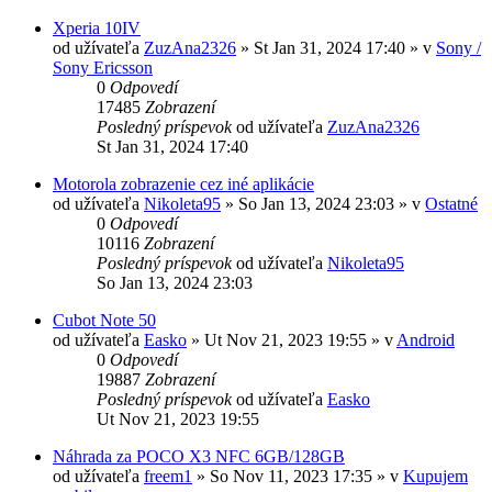
Xperia 10IV
od užívateľa
ZuzAna2326
»
St Jan 31, 2024 17:40
» v
Sony /
Sony Ericsson
0
Odpovedí
17485
Zobrazení
Posledný príspevok
od užívateľa
ZuzAna2326
St Jan 31, 2024 17:40
Motorola zobrazenie cez iné aplikácie
od užívateľa
Nikoleta95
»
So Jan 13, 2024 23:03
» v
Ostatné
0
Odpovedí
10116
Zobrazení
Posledný príspevok
od užívateľa
Nikoleta95
So Jan 13, 2024 23:03
Cubot Note 50
od užívateľa
Easko
»
Ut Nov 21, 2023 19:55
» v
Android
0
Odpovedí
19887
Zobrazení
Posledný príspevok
od užívateľa
Easko
Ut Nov 21, 2023 19:55
Náhrada za POCO X3 NFC 6GB/128GB
od užívateľa
freem1
»
So Nov 11, 2023 17:35
» v
Kupujem