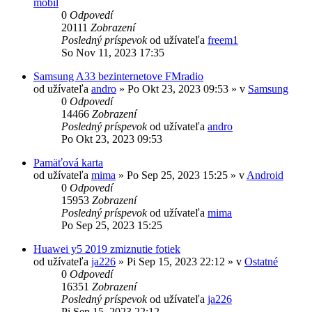
mobil
0
Odpovedí
20111
Zobrazení
Posledný príspevok
od užívateľa
freem1
So Nov 11, 2023 17:35
Samsung A33 bezinternetove FMradio
od užívateľa
andro
»
Po Okt 23, 2023 09:53
» v
Samsung
0
Odpovedí
14466
Zobrazení
Posledný príspevok
od užívateľa
andro
Po Okt 23, 2023 09:53
Pamäťová karta
od užívateľa
mima
»
Po Sep 25, 2023 15:25
» v
Android
0
Odpovedí
15953
Zobrazení
Posledný príspevok
od užívateľa
mima
Po Sep 25, 2023 15:25
Huawei y5 2019 zmiznutie fotiek
od užívateľa
ja226
»
Pi Sep 15, 2023 22:12
» v
Ostatné
0
Odpovedí
16351
Zobrazení
Posledný príspevok
od užívateľa
ja226
Pi Sep 15, 2023 22:12