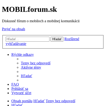
MOBILforum.sk
Diskusné fórum o mobiloch a mobilnej komunikácii
Prejsť na obsah
Rozšírené
Hľadať
vyhľadávanie
Rýchle odkazy
Temy bez odpovedí
Aktívne témy
Hľadať
FAQ
Prihlásiť sa
Vytvoriť účet
Obsah portálu
Hľadať
Temy bez odpovedí
Hľadať