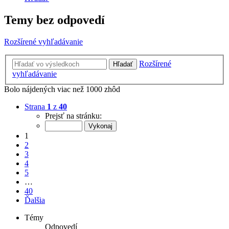
Temy bez odpovedí
Rozšírené vyhľadávanie
Rozšírené
Hľadať
vyhľadávanie
Bolo nájdených viac než 1000 zhôd
Strana
1
z
40
Prejsť na stránku:
1
2
3
4
5
…
40
Ďalšia
Témy
Odpovedí