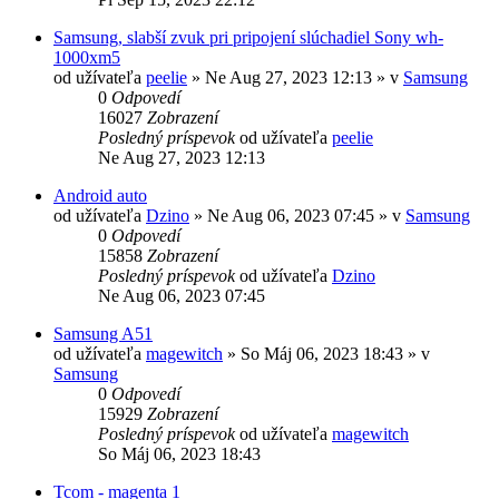
Samsung, slabší zvuk pri pripojení slúchadiel Sony wh-
1000xm5
od užívateľa
peelie
»
Ne Aug 27, 2023 12:13
» v
Samsung
0
Odpovedí
16027
Zobrazení
Posledný príspevok
od užívateľa
peelie
Ne Aug 27, 2023 12:13
Android auto
od užívateľa
Dzino
»
Ne Aug 06, 2023 07:45
» v
Samsung
0
Odpovedí
15858
Zobrazení
Posledný príspevok
od užívateľa
Dzino
Ne Aug 06, 2023 07:45
Samsung A51
od užívateľa
magewitch
»
So Máj 06, 2023 18:43
» v
Samsung
0
Odpovedí
15929
Zobrazení
Posledný príspevok
od užívateľa
magewitch
So Máj 06, 2023 18:43
Tcom - magenta 1