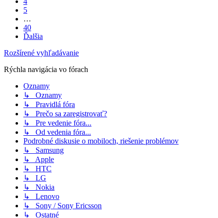
4
5
…
40
Ďalšia
Rozšírené vyhľadávanie
Rýchla navigácia vo fórach
Oznamy
↳ Oznamy
↳ Pravidlá fóra
↳ Prečo sa zaregistrovať?
↳ Pre vedenie fóra...
↳ Od vedenia fóra...
Podrobné diskusie o mobiloch, riešenie problémov
↳ Samsung
↳ Apple
↳ HTC
↳ LG
↳ Nokia
↳ Lenovo
↳ Sony / Sony Ericsson
↳ Ostatné