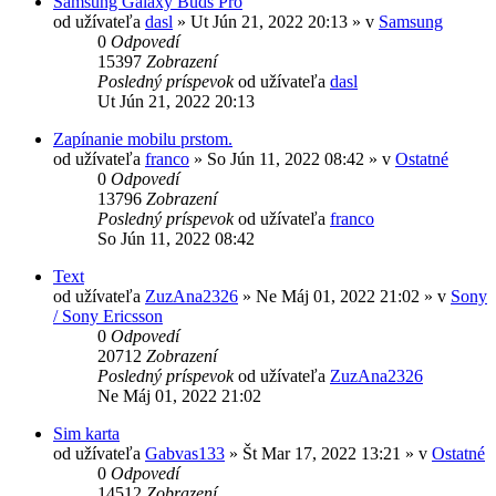
Samsung Galaxy Buds Pro
od užívateľa
dasl
»
Ut Jún 21, 2022 20:13
» v
Samsung
0
Odpovedí
15397
Zobrazení
Posledný príspevok
od užívateľa
dasl
Ut Jún 21, 2022 20:13
Zapínanie mobilu prstom.
od užívateľa
franco
»
So Jún 11, 2022 08:42
» v
Ostatné
0
Odpovedí
13796
Zobrazení
Posledný príspevok
od užívateľa
franco
So Jún 11, 2022 08:42
Text
od užívateľa
ZuzAna2326
»
Ne Máj 01, 2022 21:02
» v
Sony
/ Sony Ericsson
0
Odpovedí
20712
Zobrazení
Posledný príspevok
od užívateľa
ZuzAna2326
Ne Máj 01, 2022 21:02
Sim karta
od užívateľa
Gabvas133
»
Št Mar 17, 2022 13:21
» v
Ostatné
0
Odpovedí
14512
Zobrazení