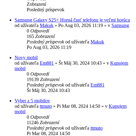
Zobrazení
Posledný príspevok
Samsung Galaxy S25+ Horná časť telefonu je veľmi horúca
od užívateľa
Makuk
»
Po Aug 03, 2026 11:19
» v
Samsung
0
Odpovedí
165
Zobrazení
Posledný príspevok
od užívateľa
Makuk
Po Aug 03, 2026 11:19
Novy mobil
od užívateľa
Em881
»
Št Máj 30, 2024 10:43
» v
Kupujem
mobil
0
Odpovedí
19139
Zobrazení
Posledný príspevok
od užívateľa
Em881
Št Máj 30, 2024 10:43
Vyber z 5 mobilov
od užívateľa
ttmuto
»
Pi Mar 08, 2024 14:50
» v
Kupujem
mobil
0
Odpovedí
11246
Zobrazení
Posledný príspevok
od užívateľa
ttmuto
Pi Mar 08, 2024 14:50