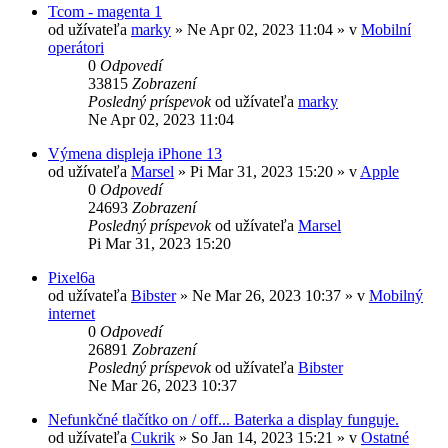
Tcom - magenta 1
od užívateľa
marky
»
Ne Apr 02, 2023 11:04
» v
Mobilní
operátori
0
Odpovedí
33815
Zobrazení
Posledný príspevok
od užívateľa
marky
Ne Apr 02, 2023 11:04
Výmena displeja iPhone 13
od užívateľa
Marsel
»
Pi Mar 31, 2023 15:20
» v
Apple
0
Odpovedí
24693
Zobrazení
Posledný príspevok
od užívateľa
Marsel
Pi Mar 31, 2023 15:20
Pixel6a
od užívateľa
Bibster
»
Ne Mar 26, 2023 10:37
» v
Mobilný
internet
0
Odpovedí
26891
Zobrazení
Posledný príspevok
od užívateľa
Bibster
Ne Mar 26, 2023 10:37
Nefunkčné tlačítko on / off... Baterka a display funguje.
od užívateľa
Cukrik
»
So Jan 14, 2023 15:21
» v
Ostatné