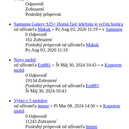
Odpovedí
Zobrazení
Posledný príspevok
Samsung Galaxy S25+ Horná časť telefonu je veľmi horúca
od užívateľa
Makuk
»
Po Aug 03, 2026 11:19
» v
Samsung
0
Odpovedí
161
Zobrazení
Posledný príspevok
od užívateľa
Makuk
Po Aug 03, 2026 11:19
Novy mobil
od užívateľa
Em881
»
Št Máj 30, 2024 10:43
» v
Kupujem
mobil
0
Odpovedí
19134
Zobrazení
Posledný príspevok
od užívateľa
Em881
Št Máj 30, 2024 10:43
Vyber z 5 mobilov
od užívateľa
ttmuto
»
Pi Mar 08, 2024 14:50
» v
Kupujem
mobil
0
Odpovedí
11243
Zobrazení
Posledný príspevok
od užívateľa
ttmuto