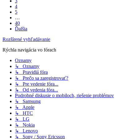
3
4
5
…
40
Ďalšia
Rozšírené vyhľadávanie
Rýchla navigácia vo fórach
Oznamy
↳ Oznamy
↳ Pravidlá fóra
↳ Prečo sa zaregistrovať?
↳ Pre vedenie fóra...
↳ Od vedenia fóra...
Podrobné diskusie o mobiloch, riešenie problémov
↳ Samsung
↳ Apple
↳ HTC
↳ LG
↳ Nokia
↳ Lenovo
↳ Sony / Sony Ericsson