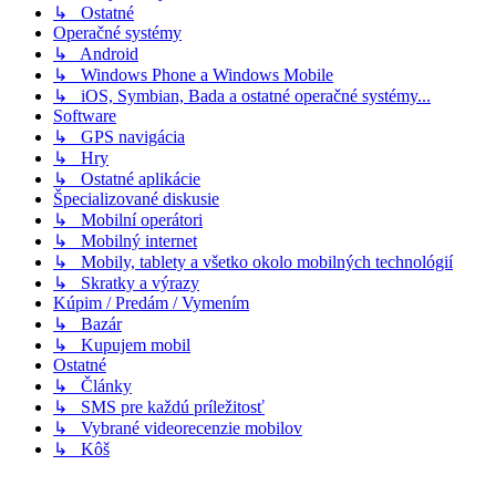
↳ Ostatné
Operačné systémy
↳ Android
↳ Windows Phone a Windows Mobile
↳ iOS, Symbian, Bada a ostatné operačné systémy...
Software
↳ GPS navigácia
↳ Hry
↳ Ostatné aplikácie
Špecializované diskusie
↳ Mobilní operátori
↳ Mobilný internet
↳ Mobily, tablety a všetko okolo mobilných technológií
↳ Skratky a výrazy
Kúpim / Predám / Vymením
↳ Bazár
↳ Kupujem mobil
Ostatné
↳ Články
↳ SMS pre každú príležitosť
↳ Vybrané videorecenzie mobilov
↳ Kôš