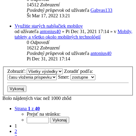
14512
Zobrazení
Posledný príspevok
od užívateľa
Gabvas133
Št Mar 17, 2022 13:21
Využitie starých nabíjačiek mobilov
od užívateľa
antonius40
»
Pi Dec 31, 2021 17:14
» v
Mobily,
tablety a všetko okolo mobilných technológií
0
Odpovedí
16212
Zobrazení
Posledný príspevok
od užívateľa
antonius40
Pi Dec 31, 2021 17:14
Zobraziť:
Zoradiť podľa:
Smer:
Bolo nájdených viac než 1000 zhôd
Strana
1
z
40
Prejsť na stránku:
1
2