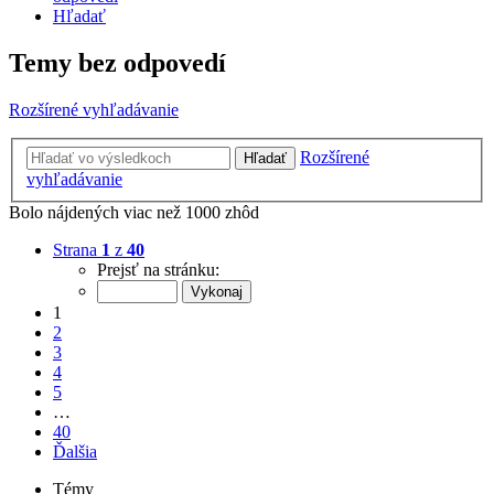
Hľadať
Temy bez odpovedí
Rozšírené vyhľadávanie
Rozšírené
Hľadať
vyhľadávanie
Bolo nájdených viac než 1000 zhôd
Strana
1
z
40
Prejsť na stránku:
1
2
3
4
5
…
40
Ďalšia
Témy