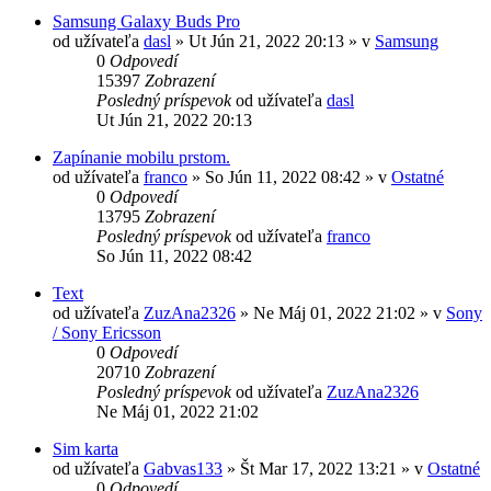
Samsung Galaxy Buds Pro
od užívateľa
dasl
»
Ut Jún 21, 2022 20:13
» v
Samsung
0
Odpovedí
15397
Zobrazení
Posledný príspevok
od užívateľa
dasl
Ut Jún 21, 2022 20:13
Zapínanie mobilu prstom.
od užívateľa
franco
»
So Jún 11, 2022 08:42
» v
Ostatné
0
Odpovedí
13795
Zobrazení
Posledný príspevok
od užívateľa
franco
So Jún 11, 2022 08:42
Text
od užívateľa
ZuzAna2326
»
Ne Máj 01, 2022 21:02
» v
Sony
/ Sony Ericsson
0
Odpovedí
20710
Zobrazení
Posledný príspevok
od užívateľa
ZuzAna2326
Ne Máj 01, 2022 21:02
Sim karta
od užívateľa
Gabvas133
»
Št Mar 17, 2022 13:21
» v
Ostatné
0
Odpovedí