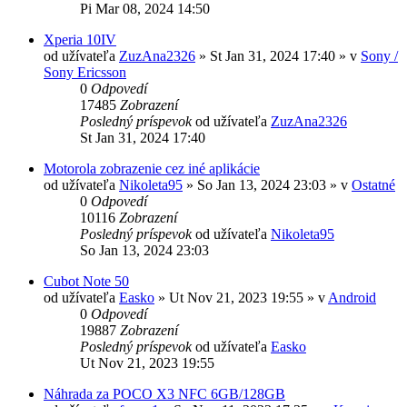
Pi Mar 08, 2024 14:50
Xperia 10IV
od užívateľa
ZuzAna2326
»
St Jan 31, 2024 17:40
» v
Sony /
Sony Ericsson
0
Odpovedí
17485
Zobrazení
Posledný príspevok
od užívateľa
ZuzAna2326
St Jan 31, 2024 17:40
Motorola zobrazenie cez iné aplikácie
od užívateľa
Nikoleta95
»
So Jan 13, 2024 23:03
» v
Ostatné
0
Odpovedí
10116
Zobrazení
Posledný príspevok
od užívateľa
Nikoleta95
So Jan 13, 2024 23:03
Cubot Note 50
od užívateľa
Easko
»
Ut Nov 21, 2023 19:55
» v
Android
0
Odpovedí
19887
Zobrazení
Posledný príspevok
od užívateľa
Easko
Ut Nov 21, 2023 19:55
Náhrada za POCO X3 NFC 6GB/128GB