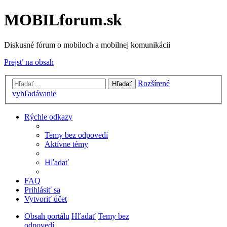
MOBILforum.sk
Diskusné fórum o mobiloch a mobilnej komunikácii
Prejsť na obsah
Rozšírené
Hľadať
vyhľadávanie
Rýchle odkazy
Temy bez odpovedí
Aktívne témy
Hľadať
FAQ
Prihlásiť sa
Vytvoriť účet
Obsah portálu
Hľadať
Temy bez
odpovedí