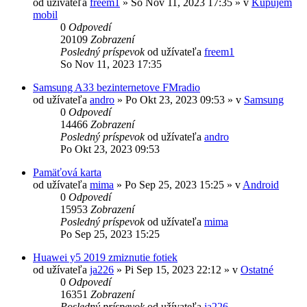
od užívateľa
freem1
»
So Nov 11, 2023 17:35
» v
Kupujem
mobil
0
Odpovedí
20109
Zobrazení
Posledný príspevok
od užívateľa
freem1
So Nov 11, 2023 17:35
Samsung A33 bezinternetove FMradio
od užívateľa
andro
»
Po Okt 23, 2023 09:53
» v
Samsung
0
Odpovedí
14466
Zobrazení
Posledný príspevok
od užívateľa
andro
Po Okt 23, 2023 09:53
Pamäťová karta
od užívateľa
mima
»
Po Sep 25, 2023 15:25
» v
Android
0
Odpovedí
15953
Zobrazení
Posledný príspevok
od užívateľa
mima
Po Sep 25, 2023 15:25
Huawei y5 2019 zmiznutie fotiek
od užívateľa
ja226
»
Pi Sep 15, 2023 22:12
» v
Ostatné
0
Odpovedí
16351
Zobrazení
Posledný príspevok
od užívateľa
ja226