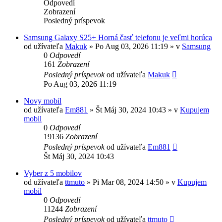
Odpovedí
Zobrazení
Posledný príspevok
Samsung Galaxy S25+ Horná časť telefonu je veľmi horúca
od užívateľa
Makuk
»
Po Aug 03, 2026 11:19
» v
Samsung
0
Odpovedí
161
Zobrazení
Posledný príspevok
od užívateľa
Makuk
Po Aug 03, 2026 11:19
Novy mobil
od užívateľa
Em881
»
Št Máj 30, 2024 10:43
» v
Kupujem
mobil
0
Odpovedí
19136
Zobrazení
Posledný príspevok
od užívateľa
Em881
Št Máj 30, 2024 10:43
Vyber z 5 mobilov
od užívateľa
ttmuto
»
Pi Mar 08, 2024 14:50
» v
Kupujem
mobil
0
Odpovedí
11244
Zobrazení
Posledný príspevok
od užívateľa
ttmuto