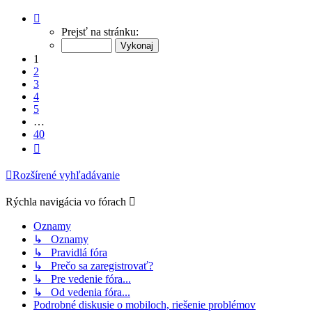
Strana
1
Prejsť na stránku:
z
40
1
2
3
4
5
…
40
Ďalšia
Rozšírené vyhľadávanie
Rýchla navigácia vo fórach
Oznamy
↳ Oznamy
↳ Pravidlá fóra
↳ Prečo sa zaregistrovať?
↳ Pre vedenie fóra...
↳ Od vedenia fóra...
Podrobné diskusie o mobiloch, riešenie problémov