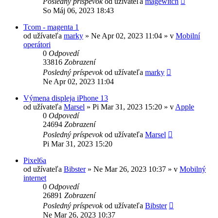
Posledný príspevok
od užívateľa
magewitch
So Máj 06, 2023 18:43
Tcom - magenta 1
od užívateľa
marky
»
Ne Apr 02, 2023 11:04
» v
Mobilní
operátori
0
Odpovedí
33816
Zobrazení
Posledný príspevok
od užívateľa
marky
Ne Apr 02, 2023 11:04
Výmena displeja iPhone 13
od užívateľa
Marsel
»
Pi Mar 31, 2023 15:20
» v
Apple
0
Odpovedí
24694
Zobrazení
Posledný príspevok
od užívateľa
Marsel
Pi Mar 31, 2023 15:20
Pixel6a
od užívateľa
Bibster
»
Ne Mar 26, 2023 10:37
» v
Mobilný
internet
0
Odpovedí
26891
Zobrazení
Posledný príspevok
od užívateľa
Bibster
Ne Mar 26, 2023 10:37