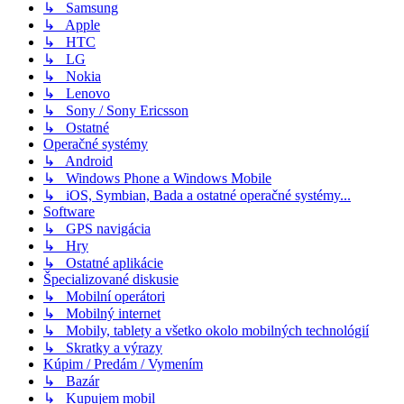
↳ Samsung
↳ Apple
↳ HTC
↳ LG
↳ Nokia
↳ Lenovo
↳ Sony / Sony Ericsson
↳ Ostatné
Operačné systémy
↳ Android
↳ Windows Phone a Windows Mobile
↳ iOS, Symbian, Bada a ostatné operačné systémy...
Software
↳ GPS navigácia
↳ Hry
↳ Ostatné aplikácie
Špecializované diskusie
↳ Mobilní operátori
↳ Mobilný internet
↳ Mobily, tablety a všetko okolo mobilných technológií
↳ Skratky a výrazy
Kúpim / Predám / Vymením
↳ Bazár
↳ Kupujem mobil