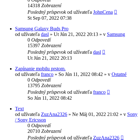
14318
Zobrazení
Posledný príspevok
od užívateľa
JohnCena
St Sep 07, 2022 07:38
Samsung Galaxy Buds Pro
od užívateľa
dasl
»
Ut Jún 21, 2022 20:13
» v
Samsung
0
Odpovedí
15397
Zobrazení
Posledný príspevok
od užívateľa
dasl
Ut Jún 21, 2022 20:13
Zapínanie mobilu prstom.
od užívateľa
franco
»
So Jún 11, 2022 08:42
» v
Ostatné
0
Odpovedí
13795
Zobrazení
Posledný príspevok
od užívateľa
franco
So Jún 11, 2022 08:42
Text
od užívateľa
ZuzAna2326
»
Ne Máj 01, 2022 21:02
» v
Sony
/ Sony Ericsson
0
Odpovedí
20710
Zobrazení
Posledný príspevok
od užívateľa
ZuzAna2326