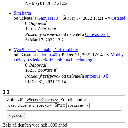
Ne Máj 01, 2022 21:02
Sim karta
od užívateľa
Gabvas133
»
Št Mar 17, 2022 13:21
» v
Ostatné
0
Odpovedí
14512
Zobrazení
Posledný príspevok
od užívateľa
Gabvas133
Št Mar 17, 2022 13:21
Využitie starých nabíjačiek mobilov
od užívateľa
antonius40
»
Pi Dec 31, 2021 17:14
» v
Mobily,
tablety a všetko okolo mobilných technológií
0
Odpovedí
16213
Zobrazení
Posledný príspevok
od užívateľa
antonius40
Pi Dec 31, 2021 17:14
Zobraziť:
Zoradiť podľa:
Smer:
Bolo nájdených viac než 1000 zhôd