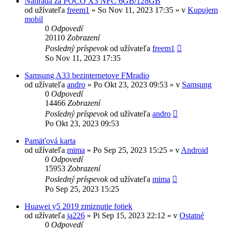
Náhrada za POCO X3 NFC 6GB/128GB
od užívateľa
freem1
»
So Nov 11, 2023 17:35
» v
Kupujem
mobil
0
Odpovedí
20110
Zobrazení
Posledný príspevok
od užívateľa
freem1
So Nov 11, 2023 17:35
Samsung A33 bezinternetove FMradio
od užívateľa
andro
»
Po Okt 23, 2023 09:53
» v
Samsung
0
Odpovedí
14466
Zobrazení
Posledný príspevok
od užívateľa
andro
Po Okt 23, 2023 09:53
Pamäťová karta
od užívateľa
mima
»
Po Sep 25, 2023 15:25
» v
Android
0
Odpovedí
15953
Zobrazení
Posledný príspevok
od užívateľa
mima
Po Sep 25, 2023 15:25
Huawei y5 2019 zmiznutie fotiek
od užívateľa
ja226
»
Pi Sep 15, 2023 22:12
» v
Ostatné
0
Odpovedí