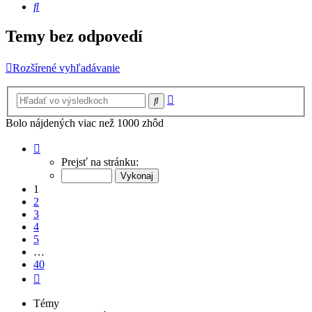
Hľadať
Temy bez odpovedí
Rozšírené vyhľadávanie
Rozšírené
Hľadať
vyhľadávanie
Bolo nájdených viac než 1000 zhôd
Strana
1
Prejsť na stránku:
z
40
1
2
3
4
5
…
40
Ďalšia
Témy