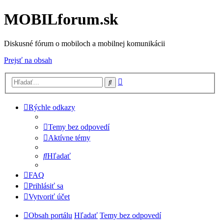
MOBILforum.sk
Diskusné fórum o mobiloch a mobilnej komunikácii
Prejsť na obsah
Rozšírené
Hľadať
vyhľadávanie
Rýchle odkazy
Temy bez odpovedí
Aktívne témy
Hľadať
FAQ
Prihlásiť sa
Vytvoriť účet
Obsah portálu
Hľadať
Temy bez odpovedí