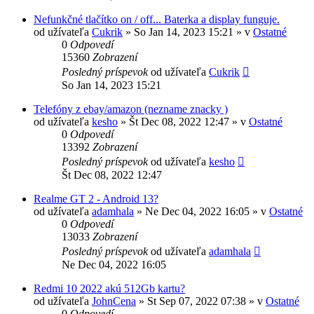
Nefunkčné tlačítko on / off... Baterka a display funguje.
od užívateľa
Cukrik
»
So Jan 14, 2023 15:21
» v
Ostatné
0
Odpovedí
15360
Zobrazení
Posledný príspevok
od užívateľa
Cukrik
So Jan 14, 2023 15:21
Telefóny z ebay/amazon (nezname znacky )
od užívateľa
kesho
»
Št Dec 08, 2022 12:47
» v
Ostatné
0
Odpovedí
13392
Zobrazení
Posledný príspevok
od užívateľa
kesho
Št Dec 08, 2022 12:47
Realme GT 2 - Android 13?
od užívateľa
adamhala
»
Ne Dec 04, 2022 16:05
» v
Ostatné
0
Odpovedí
13033
Zobrazení
Posledný príspevok
od užívateľa
adamhala
Ne Dec 04, 2022 16:05
Redmi 10 2022 akú 512Gb kartu?
od užívateľa
JohnCena
»
St Sep 07, 2022 07:38
» v
Ostatné
0
Odpovedí