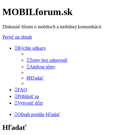
MOBILforum.sk
Diskusné fórum o mobiloch a mobilnej komunikácii
Prejsť na obsah
Rýchle odkazy
Temy bez odpovedí
Aktívne témy
Hľadať
FAQ
Prihlásiť sa
Vytvoriť účet
Obsah portálu
Hľadať
Hľadať