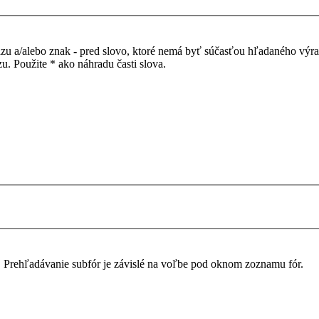
azu a/alebo znak
-
pred slovo, ktoré nemá byť súčasťou hľadaného výr
. Použite * ako náhradu časti slova.
. Prehľadávanie subfór je závislé na voľbe pod oknom zoznamu fór.