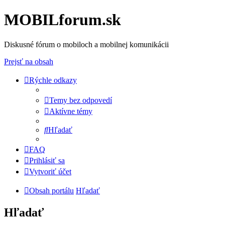
MOBILforum.sk
Diskusné fórum o mobiloch a mobilnej komunikácii
Prejsť na obsah
Rýchle odkazy
Temy bez odpovedí
Aktívne témy
Hľadať
FAQ
Prihlásiť sa
Vytvoriť účet
Obsah portálu
Hľadať
Hľadať