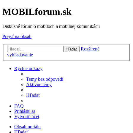
MOBILforum.sk
Diskusné fórum o mobiloch a mobilnej komunikácii
Prejsť na obsah
Rozšírené
Hľadať
vyhľadávanie
Rýchle odkazy
Temy bez odpovedí
Aktívne témy
Hľadať
FAQ
Prihlásiť sa
Vytvoriť účet
Obsah portálu
Hľadať