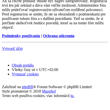
Ak sa chcete prihlásiť musíte byť najprv zaregsitrovaný. Registrácia
trvá len pár sekúnd a dáva vám väčšie možnosti. Administrátor fóra
môže prideľovať registrovaným užívateľom rozšířené právomoci.
Pred registraciou se uistite, že ste sa oboznámili s podmienkami pre
používanie tohoto fóra a s dalšími pravidlami. Tiež sa uistite, že si
prečítate akékoľvek budúce pravidlá, ktoré sa na tomto fóre môžu
objaviť.
Podmienky používania
|
Ochrana súkromia
Vytvoriť účet
Obsah portálu
Všetky časy sú v
UTC+02:00
Vymazať cookies
Založené na
phpBB
® Forum Software © phpBB Limited
Style promaterial © 2018
Mazeltof
Tento web používa cookies, viac informácií
tu
.