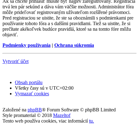
Ak sa chcete prihlásiť musíte byť najprv zaregsitrovaný. Registrácia
trvá len pár sekúnd a dáva vám väčšie možnosti. Administrátor fóra
môže prideľovať registrovaným užívateľom rozšířené právomoci.
Pred registraciou se uistite, že ste sa oboznámili s podmienkami pre
používanie tohoto fóra a s dalšími pravidlami. Tiež sa uistite, že si
prečítate akékoľvek budúce pravidlá, ktoré sa na tomto fóre môžu
objaviť.
Podmienky používania
|
Ochrana súkromia
Vytvoriť účet
Obsah portálu
Všetky časy sú v
UTC+02:00
Vymazať cookies
Založené na
phpBB
® Forum Software © phpBB Limited
Style promaterial © 2018
Mazeltof
Tento web používa cookies, viac informácií
tu
.