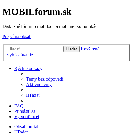
MOBILforum.sk
Diskusné fórum o mobiloch a mobilnej komunikácii
Prejsť na obsah
Rozšírené
Hľadať
vyhľadávanie
Rýchle odkazy
Temy bez odpovedí
Aktívne témy
Hľadať
FAQ
Prihlásiť sa
Vytvoriť účet
Obsah portálu
Hľadať