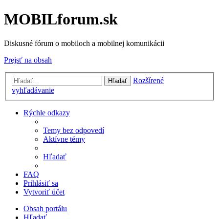
MOBILforum.sk
Diskusné fórum o mobiloch a mobilnej komunikácii
Prejsť na obsah
Rozšírené
Hľadať
vyhľadávanie
Rýchle odkazy
Temy bez odpovedí
Aktívne témy
Hľadať
FAQ
Prihlásiť sa
Vytvoriť účet
Obsah portálu
Hľadať