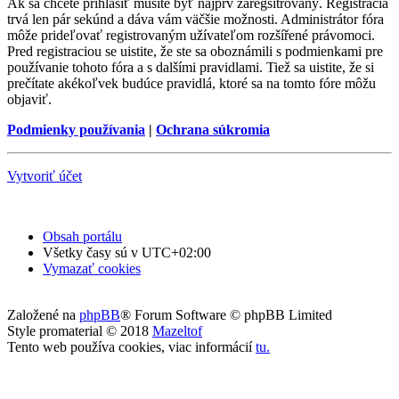
Ak sa chcete prihlásiť musíte byť najprv zaregsitrovaný. Registrácia
trvá len pár sekúnd a dáva vám väčšie možnosti. Administrátor fóra
môže prideľovať registrovaným užívateľom rozšířené právomoci.
Pred registraciou se uistite, že ste sa oboznámili s podmienkami pre
používanie tohoto fóra a s dalšími pravidlami. Tiež sa uistite, že si
prečítate akékoľvek budúce pravidlá, ktoré sa na tomto fóre môžu
objaviť.
Podmienky používania
|
Ochrana súkromia
Vytvoriť účet
Obsah portálu
Všetky časy sú v
UTC+02:00
Vymazať cookies
Založené na
phpBB
® Forum Software © phpBB Limited
Style promaterial © 2018
Mazeltof
Tento web používa cookies, viac informácií
tu
.