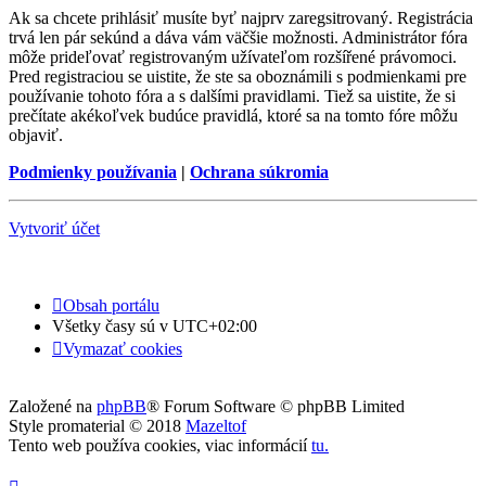
Ak sa chcete prihlásiť musíte byť najprv zaregsitrovaný. Registrácia
trvá len pár sekúnd a dáva vám väčšie možnosti. Administrátor fóra
môže prideľovať registrovaným užívateľom rozšířené právomoci.
Pred registraciou se uistite, že ste sa oboznámili s podmienkami pre
používanie tohoto fóra a s dalšími pravidlami. Tiež sa uistite, že si
prečítate akékoľvek budúce pravidlá, ktoré sa na tomto fóre môžu
objaviť.
Podmienky používania
|
Ochrana súkromia
Vytvoriť účet
Obsah portálu
Všetky časy sú v
UTC+02:00
Vymazať cookies
Založené na
phpBB
® Forum Software © phpBB Limited
Style promaterial © 2018
Mazeltof
Tento web používa cookies, viac informácií
tu
.