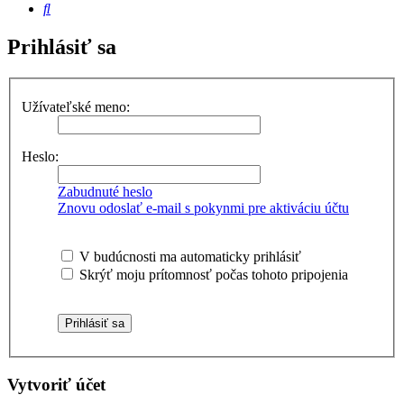
Hľadať
Prihlásiť sa
Užívateľské meno:
Heslo:
Zabudnuté heslo
Znovu odoslať e-mail s pokynmi pre aktiváciu účtu
V budúcnosti ma automaticky prihlásiť
Skrýť moju prítomnosť počas tohoto pripojenia
Vytvoriť účet