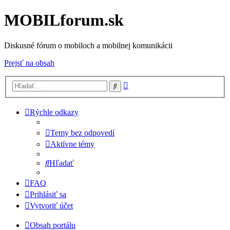
MOBILforum.sk
Diskusné fórum o mobiloch a mobilnej komunikácii
Prejsť na obsah
Rozšírené
Hľadať
vyhľadávanie
Rýchle odkazy
Temy bez odpovedí
Aktívne témy
Hľadať
FAQ
Prihlásiť sa
Vytvoriť účet
Obsah portálu