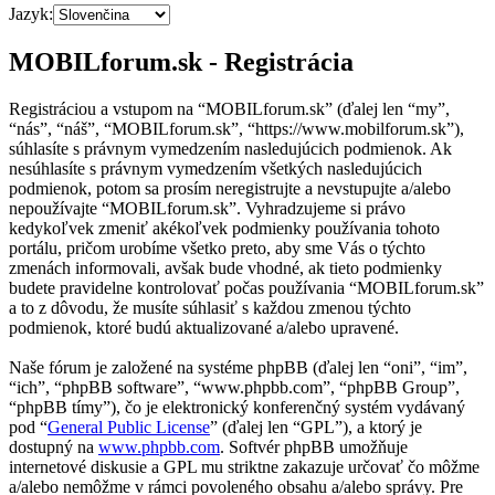
Jazyk:
MOBILforum.sk - Registrácia
Registráciou a vstupom na “MOBILforum.sk” (ďalej len “my”,
“nás”, “náš”, “MOBILforum.sk”, “https://www.mobilforum.sk”),
súhlasíte s právnym vymedzením nasledujúcich podmienok. Ak
nesúhlasíte s právnym vymedzením všetkých nasledujúcich
podmienok, potom sa prosím neregistrujte a nevstupujte a/alebo
nepoužívajte “MOBILforum.sk”. Vyhradzujeme si právo
kedykoľvek zmeniť akékoľvek podmienky používania tohoto
portálu, pričom urobíme všetko preto, aby sme Vás o týchto
zmenách informovali, avšak bude vhodné, ak tieto podmienky
budete pravidelne kontrolovať počas používania “MOBILforum.sk”
a to z dôvodu, že musíte súhlasiť s každou zmenou týchto
podmienok, ktoré budú aktualizované a/alebo upravené.
Naše fórum je založené na systéme phpBB (ďalej len “oni”, “im”,
“ich”, “phpBB software”, “www.phpbb.com”, “phpBB Group”,
“phpBB tímy”), čo je elektronický konferenčný systém vydávaný
pod “
General Public License
” (ďalej len “GPL”), a ktorý je
dostupný na
www.phpbb.com
. Softvér phpBB umožňuje
internetové diskusie a GPL mu striktne zakazuje určovať čo môžme
a/alebo nemôžme v rámci povoleného obsahu a/alebo správy. Pre