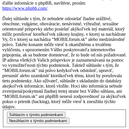
ďalšie informácie o phpBB, navštívte, prosím:
https://www.phpbb.com/
.
Ďalej súhlasíte s tým, že nebudete odosielať žiadne urážlivé,
obscénne, vulgárne, ohováracie, nenávistné, výhražné, sexuálne
orientované príspevky alebo posielať akýkoľvek iný materiál, ktorý
môže porušovať ktorékoľvek zákony krajiny, v ktorej sa nachádzate
Vy, či v ktorej sa nachádza “MOBILforum.sk” alebo medzinárodné
právo. Takéto konanie môže viesť k okamžitému a trvalému
vylúčeniu, s upozornením Vášho poskytovateľa internetového
pripojenia, ak sa budeme domnievať, že to bude od nás požadované.
IP adresa všetkých Vašich príspevkov je zaznamenávaná na pomoc
vo vymožiteľnosti týchto podmienok. Taktiež súhlasíte s tým, že
“MOBILforum.sk” má právo kedykoľvek odstrániť, upraviť,
presunúť alebo uzamknúť ktorúkoľvek tému, ktorá by porušovala
tieto podmienky. Ako užívateľ, súhlasíte s ukladaním do databázy
akejkoľvek informácie, ktorú vložíte. Hoci táto informácia nebude
zverejnená/poskytnutá žiadnej tretej strane bez Vášho súhlasu, ani
“MOBILforum.sk” ani phpBB nenesú zodpovednosť za akýkoľvek
pokus o prienik (hacking), ktorý môže viesť k zneužitiu týchto
údajov.