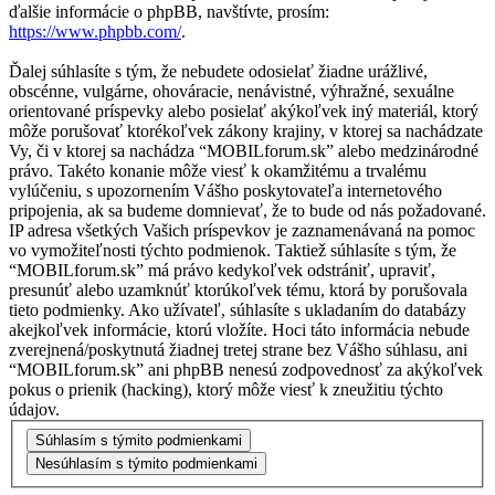
ďalšie informácie o phpBB, navštívte, prosím:
https://www.phpbb.com/
.
Ďalej súhlasíte s tým, že nebudete odosielať žiadne urážlivé,
obscénne, vulgárne, ohováracie, nenávistné, výhražné, sexuálne
orientované príspevky alebo posielať akýkoľvek iný materiál, ktorý
môže porušovať ktorékoľvek zákony krajiny, v ktorej sa nachádzate
Vy, či v ktorej sa nachádza “MOBILforum.sk” alebo medzinárodné
právo. Takéto konanie môže viesť k okamžitému a trvalému
vylúčeniu, s upozornením Vášho poskytovateľa internetového
pripojenia, ak sa budeme domnievať, že to bude od nás požadované.
IP adresa všetkých Vašich príspevkov je zaznamenávaná na pomoc
vo vymožiteľnosti týchto podmienok. Taktiež súhlasíte s tým, že
“MOBILforum.sk” má právo kedykoľvek odstrániť, upraviť,
presunúť alebo uzamknúť ktorúkoľvek tému, ktorá by porušovala
tieto podmienky. Ako užívateľ, súhlasíte s ukladaním do databázy
akejkoľvek informácie, ktorú vložíte. Hoci táto informácia nebude
zverejnená/poskytnutá žiadnej tretej strane bez Vášho súhlasu, ani
“MOBILforum.sk” ani phpBB nenesú zodpovednosť za akýkoľvek
pokus o prienik (hacking), ktorý môže viesť k zneužitiu týchto
údajov.