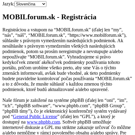
Jazyk:
MOBILforum.sk - Registrácia
Registráciou a vstupom na “MOBILforum.sk” (ďalej len “my”,
“nás”, “náš”, “MOBILforum.sk”, “https://www.mobilforum.sk”),
súhlasíte s právnym vymedzením nasledujúcich podmienok. Ak
nesúhlasíte s právnym vymedzením všetkých nasledujúcich
podmienok, potom sa prosím neregistrujte a nevstupujte a/alebo
nepoužívajte “MOBILforum.sk”. Vyhradzujeme si právo
kedykoľvek zmeniť akékoľvek podmienky používania tohoto
portálu, pričom urobíme všetko preto, aby sme Vás o týchto
zmenách informovali, avšak bude vhodné, ak tieto podmienky
budete pravidelne kontrolovať počas používania “MOBILforum.sk”
a to z dôvodu, že musíte súhlasiť s každou zmenou týchto
podmienok, ktoré budú aktualizované a/alebo upravené.
Naše fórum je založené na systéme phpBB (ďalej len “oni”, “im”,
“ich”, “phpBB software”, “www.phpbb.com”, “phpBB Group”,
“phpBB tímy”), čo je elektronický konferenčný systém vydávaný
pod “
General Public License
” (ďalej len “GPL”), a ktorý je
dostupný na
www.phpbb.com
. Softvér phpBB umožňuje
internetové diskusie a GPL mu striktne zakazuje určovať čo môžme
a/alebo nemôžme v rámci povoleného obsahu a/alebo správy. Pre