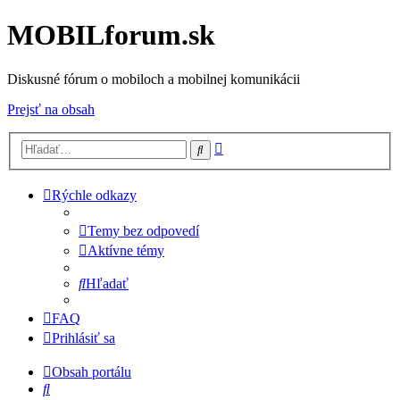
MOBILforum.sk
Diskusné fórum o mobiloch a mobilnej komunikácii
Prejsť na obsah
Rozšírené
Hľadať
vyhľadávanie
Rýchle odkazy
Temy bez odpovedí
Aktívne témy
Hľadať
FAQ
Prihlásiť sa
Obsah portálu
Hľadať