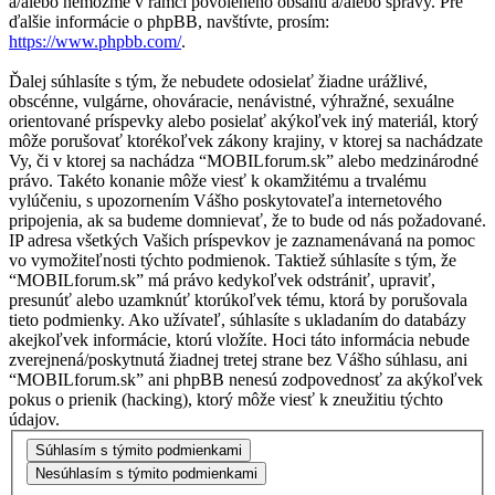
a/alebo nemôžme v rámci povoleného obsahu a/alebo správy. Pre
ďalšie informácie o phpBB, navštívte, prosím:
https://www.phpbb.com/
.
Ďalej súhlasíte s tým, že nebudete odosielať žiadne urážlivé,
obscénne, vulgárne, ohováracie, nenávistné, výhražné, sexuálne
orientované príspevky alebo posielať akýkoľvek iný materiál, ktorý
môže porušovať ktorékoľvek zákony krajiny, v ktorej sa nachádzate
Vy, či v ktorej sa nachádza “MOBILforum.sk” alebo medzinárodné
právo. Takéto konanie môže viesť k okamžitému a trvalému
vylúčeniu, s upozornením Vášho poskytovateľa internetového
pripojenia, ak sa budeme domnievať, že to bude od nás požadované.
IP adresa všetkých Vašich príspevkov je zaznamenávaná na pomoc
vo vymožiteľnosti týchto podmienok. Taktiež súhlasíte s tým, že
“MOBILforum.sk” má právo kedykoľvek odstrániť, upraviť,
presunúť alebo uzamknúť ktorúkoľvek tému, ktorá by porušovala
tieto podmienky. Ako užívateľ, súhlasíte s ukladaním do databázy
akejkoľvek informácie, ktorú vložíte. Hoci táto informácia nebude
zverejnená/poskytnutá žiadnej tretej strane bez Vášho súhlasu, ani
“MOBILforum.sk” ani phpBB nenesú zodpovednosť za akýkoľvek
pokus o prienik (hacking), ktorý môže viesť k zneužitiu týchto
údajov.