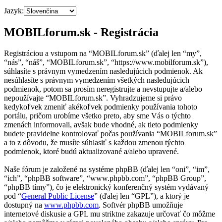
Jazyk:
MOBILforum.sk - Registrácia
Registráciou a vstupom na “MOBILforum.sk” (ďalej len “my”,
“nás”, “náš”, “MOBILforum.sk”, “https://www.mobilforum.sk”),
súhlasíte s právnym vymedzením nasledujúcich podmienok. Ak
nesúhlasíte s právnym vymedzením všetkých nasledujúcich
podmienok, potom sa prosím neregistrujte a nevstupujte a/alebo
nepoužívajte “MOBILforum.sk”. Vyhradzujeme si právo
kedykoľvek zmeniť akékoľvek podmienky používania tohoto
portálu, pričom urobíme všetko preto, aby sme Vás o týchto
zmenách informovali, avšak bude vhodné, ak tieto podmienky
budete pravidelne kontrolovať počas používania “MOBILforum.sk”
a to z dôvodu, že musíte súhlasiť s každou zmenou týchto
podmienok, ktoré budú aktualizované a/alebo upravené.
Naše fórum je založené na systéme phpBB (ďalej len “oni”, “im”,
“ich”, “phpBB software”, “www.phpbb.com”, “phpBB Group”,
“phpBB tímy”), čo je elektronický konferenčný systém vydávaný
pod “
General Public License
” (ďalej len “GPL”), a ktorý je
dostupný na
www.phpbb.com
. Softvér phpBB umožňuje
internetové diskusie a GPL mu striktne zakazuje určovať čo môžme