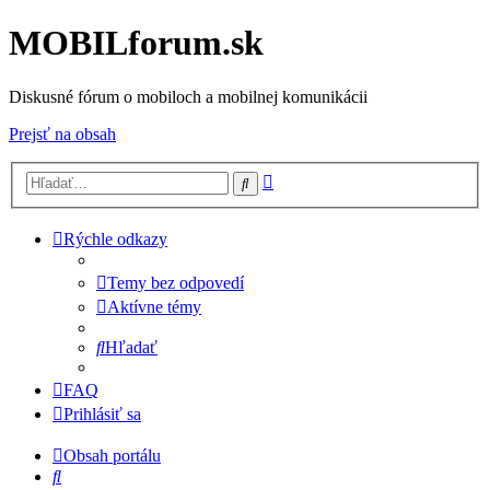
MOBILforum.sk
Diskusné fórum o mobiloch a mobilnej komunikácii
Prejsť na obsah
Rozšírené
Hľadať
vyhľadávanie
Rýchle odkazy
Temy bez odpovedí
Aktívne témy
Hľadať
FAQ
Prihlásiť sa
Obsah portálu
Hľadať