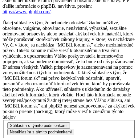
a/alebo nemôžme v rámci povoleného obsahu a/alebo správy. Pre
ďalšie informácie o phpBB, navštívte, prosím:
https://www.phpbb.com/
.
Ďalej súhlasíte s tým, že nebudete odosielať žiadne urážlivé,
obscénne, vulgárne, ohováracie, nenávistné, výhražné, sexuálne
orientované príspevky alebo posielať akýkoľvek iný materiál, ktorý
môže porušovať ktorékoľvek zákony krajiny, v ktorej sa nachádzate
Vy, či v ktorej sa nachádza “MOBILforum.sk” alebo medzinárodné
právo. Takéto konanie môže viesť k okamžitému a trvalému
vylúčeniu, s upozornením Vášho poskytovateľa internetového
pripojenia, ak sa budeme domnievať, že to bude od nás požadované.
IP adresa všetkých Vašich príspevkov je zaznamenávaná na pomoc
vo vymožiteľnosti týchto podmienok. Taktiež súhlasíte s tým, že
“MOBILforum.sk” má právo kedykoľvek odstrániť, upraviť,
presunúť alebo uzamknúť ktorúkoľvek tému, ktorá by porušovala
tieto podmienky. Ako užívateľ, súhlasíte s ukladaním do databázy
akejkoľvek informácie, ktorú vložíte. Hoci táto informácia nebude
zverejnená/poskytnutá žiadnej tretej strane bez Vášho súhlasu, ani
“MOBILforum.sk” ani phpBB nenesú zodpovednosť za akýkoľvek
pokus o prienik (hacking), ktorý môže viesť k zneužitiu týchto
údajov.