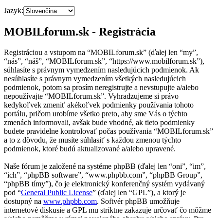
Jazyk:
MOBILforum.sk - Registrácia
Registráciou a vstupom na “MOBILforum.sk” (ďalej len “my”,
“nás”, “náš”, “MOBILforum.sk”, “https://www.mobilforum.sk”),
súhlasíte s právnym vymedzením nasledujúcich podmienok. Ak
nesúhlasíte s právnym vymedzením všetkých nasledujúcich
podmienok, potom sa prosím neregistrujte a nevstupujte a/alebo
nepoužívajte “MOBILforum.sk”. Vyhradzujeme si právo
kedykoľvek zmeniť akékoľvek podmienky používania tohoto
portálu, pričom urobíme všetko preto, aby sme Vás o týchto
zmenách informovali, avšak bude vhodné, ak tieto podmienky
budete pravidelne kontrolovať počas používania “MOBILforum.sk”
a to z dôvodu, že musíte súhlasiť s každou zmenou týchto
podmienok, ktoré budú aktualizované a/alebo upravené.
Naše fórum je založené na systéme phpBB (ďalej len “oni”, “im”,
“ich”, “phpBB software”, “www.phpbb.com”, “phpBB Group”,
“phpBB tímy”), čo je elektronický konferenčný systém vydávaný
pod “
General Public License
” (ďalej len “GPL”), a ktorý je
dostupný na
www.phpbb.com
. Softvér phpBB umožňuje
internetové diskusie a GPL mu striktne zakazuje určovať čo môžme