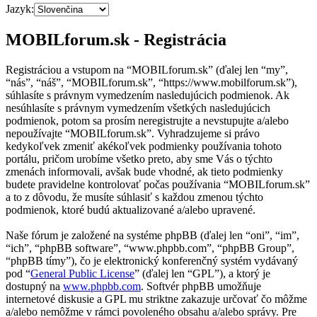
Jazyk:
MOBILforum.sk - Registrácia
Registráciou a vstupom na “MOBILforum.sk” (ďalej len “my”,
“nás”, “náš”, “MOBILforum.sk”, “https://www.mobilforum.sk”),
súhlasíte s právnym vymedzením nasledujúcich podmienok. Ak
nesúhlasíte s právnym vymedzením všetkých nasledujúcich
podmienok, potom sa prosím neregistrujte a nevstupujte a/alebo
nepoužívajte “MOBILforum.sk”. Vyhradzujeme si právo
kedykoľvek zmeniť akékoľvek podmienky používania tohoto
portálu, pričom urobíme všetko preto, aby sme Vás o týchto
zmenách informovali, avšak bude vhodné, ak tieto podmienky
budete pravidelne kontrolovať počas používania “MOBILforum.sk”
a to z dôvodu, že musíte súhlasiť s každou zmenou týchto
podmienok, ktoré budú aktualizované a/alebo upravené.
Naše fórum je založené na systéme phpBB (ďalej len “oni”, “im”,
“ich”, “phpBB software”, “www.phpbb.com”, “phpBB Group”,
“phpBB tímy”), čo je elektronický konferenčný systém vydávaný
pod “
General Public License
” (ďalej len “GPL”), a ktorý je
dostupný na
www.phpbb.com
. Softvér phpBB umožňuje
internetové diskusie a GPL mu striktne zakazuje určovať čo môžme
a/alebo nemôžme v rámci povoleného obsahu a/alebo správy. Pre