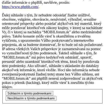
ďalšie informácie o phpBB, navštívte, prosím:
https://www.phpbb.com/
.
Ďalej súhlasíte s tým, že nebudete odosielať žiadne urážlivé,
obscénne, vulgárne, ohováracie, nenávistné, výhražné, sexuálne
orientované príspevky alebo posielať akýkoľvek iný materiál, ktorý
môže porušovať ktorékoľvek zákony krajiny, v ktorej sa nachádzate
Vy, či v ktorej sa nachádza “MOBILforum.sk” alebo medzinárodné
právo. Takéto konanie môže viesť k okamžitému a trvalému
vylúčeniu, s upozornením Vášho poskytovateľa internetového
pripojenia, ak sa budeme domnievať, že to bude od nás požadované.
IP adresa všetkých Vašich príspevkov je zaznamenávaná na pomoc
vo vymožiteľnosti týchto podmienok. Taktiež súhlasíte s tým, že
“MOBILforum.sk” má právo kedykoľvek odstrániť, upraviť,
presunúť alebo uzamknúť ktorúkoľvek tému, ktorá by porušovala
tieto podmienky. Ako užívateľ, súhlasíte s ukladaním do databázy
akejkoľvek informácie, ktorú vložíte. Hoci táto informácia nebude
zverejnená/poskytnutá žiadnej tretej strane bez Vášho súhlasu, ani
“MOBILforum.sk” ani phpBB nenesú zodpovednosť za akýkoľvek
pokus o prienik (hacking), ktorý môže viesť k zneužitiu týchto
údajov.